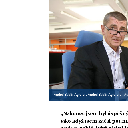
Andrej Babiš, Agrofert Andrej Babiš, Agrofert
Au
„Nakonec jsem byl úspěšn
jako když jsem začal podn