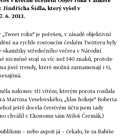
letos v květnu ocenění Objev roku v anketě
Jindřicha Šídla, který vyšel v
. 6. 2013.
 „Tweet roku“ je pořešen, v zásadě objektivní
 dění na rychle rostoucím českém Twitteru byly
é okamžiky středečního večera v Národní
ě nicméně stojí za víc než 140 znaků, protože
a jisté trendy, které možná zaznamenají i ti,
nezajímá.
měla nakonec tři vítěze, kterým porota rozdala
ra Martina Veselovského, „hlas hokeje“ Roberta
jehož ještě docela čerstvém účtu jsem tady
vno chválil v Ekonomu sám Miloš Čermák.)
ublikum – nebo aspoň já – čekalo, že za Babiše