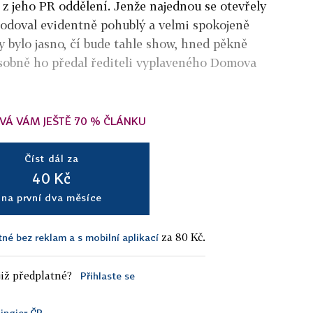
z jeho PR oddělení. Jenže najednou se otevřely
hodoval evidentně pohublý a velmi spokojeně
y bylo jasno, čí bude tahle show, hned pěkně
a osobně ho předal řediteli vyplaveného Domova
VÁ VÁM JEŠTĚ 70 % ČLÁNKU
Číst dál za
40 Kč
na první dva měsíce
za 80 Kč.
tné bez reklam a s mobilní aplikací
iž předplatné?
Přihlaste se
ingier ČR