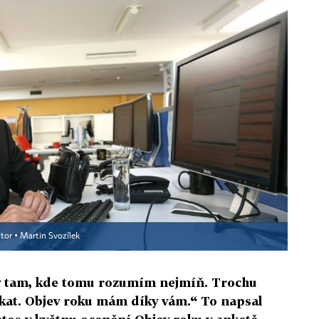
tor ▪
Martin Svozílek
ý tam, kde tomu rozumím nejmíň. Trochu
ikat. Objev roku mám díky vám.“ To napsal