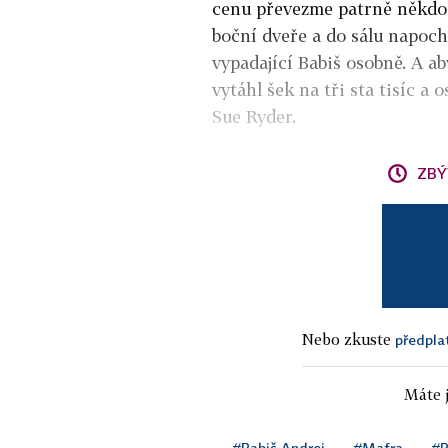
cenu převezme patrně někdo 
boční dveře a do sálu napoc
vypadající Babiš osobně. A ab
vytáhl šek na tři sta tisíc 
Sue Ryder.
ZBÝ
Nebo zkuste
předpla
Máte j
#Babiš Andrej
#Mafra
#R