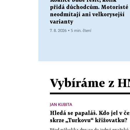
Koalice bude řešit, kolik
přidá důchodcům. Motoristé
neodmítají ani velkorysejší
varianty
7. 8. 2026 ▪ 5 min. čtení
Vybíráme z H
JAN KUBITA
Hledá se papaláš. Kdo jel v
skrze „Turkovu“ křižovatku?
Před několika dny se do jedné pražské