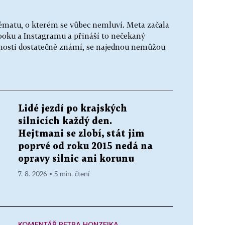
ématu, o kterém se vůbec nemluví. Meta začala
ooku a Instagramu a přináší to nečekaný
ejnosti dostatečně známí, se najednou nemůžou
Lidé jezdí po krajských
silnicích každý den.
Hejtmani se zlobí, stát jim
poprvé od roku 2015 nedá na
opravy silnic ani korunu
7. 8. 2026 ▪ 5 min. čtení
KOMENTÁŘ PETRA HONZEJKA