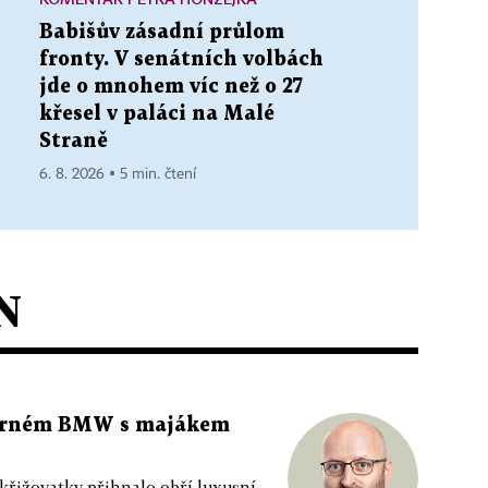
Babišův zásadní průlom
fronty. V senátních volbách
jde o mnohem víc než o 27
křesel v paláci na Malé
Straně
6. 8. 2026 ▪ 5 min. čtení
N
 černém BMW s majákem
 křižovatky přihnalo obří luxusní