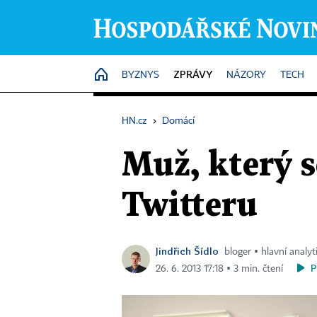
ZPRÁVY
HOME
BYZNYS
NÁZORY
TECH
HN.cz
›
Domácí
Muž, který s
Twitteru
Jindřich Šídlo
bloger ▪ hlavní analy
P
26. 6. 2013 17:18 ▪ 3 min. čtení