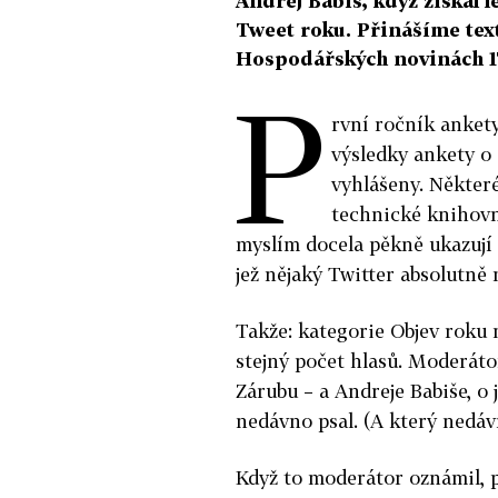
Andrej Babiš, když získal 
Tweet roku. Přinášíme text 
Hospodářských novinách 17
P
rvní ročník ankety
výsledky ankety o
vyhlášeny. Někter
technické knihovn
myslím docela pěkně ukazují n
jež nějaký Twitter absolutně 
Takže: kategorie Objev roku 
stejný počet hlasů. Moderáto
Zárubu – a Andreje Babiše, o 
nedávno psal. (A který nedá
Když to moderátor oznámil, p