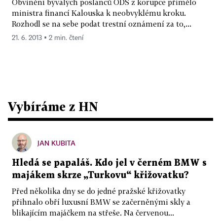
Obvinění bývalých poslanců ODS z korupce přimělo
ministra financí Kalouska k neobvyklému kroku.
Rozhodl se na sebe podat trestní oznámení za to,...
21. 6. 2013 ▪ 2 min. čtení
Vybíráme z HN
JAN KUBITA
Hledá se papaláš. Kdo jel v černém BMW s
majákem skrze „Turkovu“ křižovatku?
Před několika dny se do jedné pražské křižovatky
přihnalo obří luxusní BMW se začerněnými skly a
blikajícím majáčkem na střeše. Na červenou...