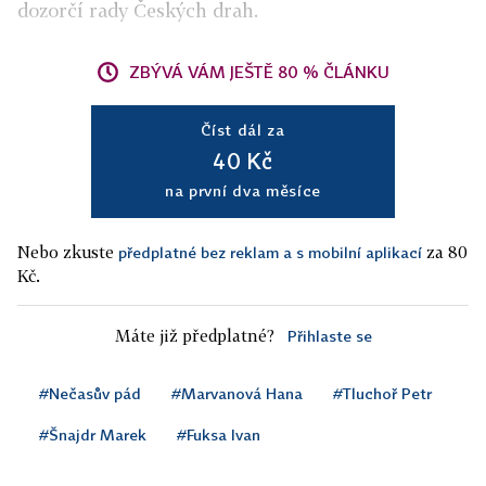
dozorčí rady Českých drah.
ZBÝVÁ VÁM JEŠTĚ 80 % ČLÁNKU
Číst dál za
40 Kč
na první dva měsíce
Nebo zkuste
za 80
předplatné bez reklam a s mobilní aplikací
Kč.
Máte již předplatné?
Přihlaste se
#Nečasův pád
#Marvanová Hana
#Tluchoř Petr
#Šnajdr Marek
#Fuksa Ivan