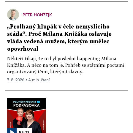
PETR HONZEJK
„Prolhaný hlupák v čele nemyslícího
stáda“. Proč Milana Knížáka oslavuje
vláda vedená mužem, kterým umělec
opovrhoval
Někteří říkají, že to byl poslední happening Milana
Knížáka. A něco na tom je. Pohřeb se státními poctami
organizovaný těmi, kterými slavný...
7. 8. 2026 ▪ 4 min. čtení
55:23