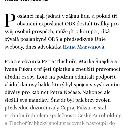
P
oslanci mají jednat v zájmu lidu, a pokud tři
obvinění exposlanci ODS dostali trafiky pro
svůj osobní prospěch, může jít o korupci, říká
bývalá poslankyně ODS a předsedkyně Unie
svobody, dnes advokátka
Hana Marvanová
.
Policie obvinila Petra Tluchoře, Marka Šnajdra a
Ivana Fuksu z přijetí úplatku a zneužití pravomocí
úřední osoby. Loni na podzim odmítali podpořit
vládní daňový balík, který byl spojen s vyslovením
důvěry pro kabinet Petra Nečase. Nakonec ale
složili své mandáty. Šnajdr byl pak brzy zvolen
předsedou dozorčí rady Čepra, Fuksa se stal
vrchním ředitelem společnosti Český Aeroholding
a Tluchořův blízký spolupracovník nastoupil do