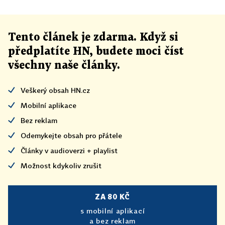
Ž/22 Blansko 9,053.341 leukemie, transplantace
kostní dřeně
Tento článek
je
zdarma. Když si
M/37 Břeclav 8 892 243 hemofilie
předplatíte HN, budete moci číst
všechny naše články
.
M/47 Rokycany 8 842 849 transplantace kostní
dřeně
Veškerý obsah HN.cz
Mobilní aplikace
Ž/17 Bruntál 8 568 159 poruchy metabolismu
Bez reklam
Odemykejte obsah pro přátele
M/51 Jindřichův Hradec 8 266 797 leukemie,
Články v audioverzi + playlist
transplantace kostní dřeně
Možnost kdykoliv zrušit
ZA 80 KČ
s mobilní aplikací
a bez reklam