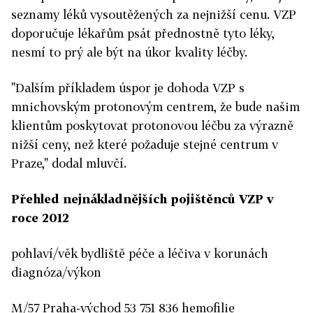
seznamy léků vysoutěžených za nejnižší cenu. VZP
doporučuje lékařům psát přednostně tyto léky,
nesmí to prý ale být na úkor kvality léčby.
"Dalším příkladem úspor je dohoda VZP s
mnichovským protonovým centrem, že bude našim
klientům poskytovat protonovou léčbu za výrazně
nižší ceny, než které požaduje stejné centrum v
Praze," dodal mluvčí.
Přehled nejnákladnějších pojištěnců VZP v
roce 2012
pohlaví/věk bydliště péče a léčiva v korunách
diagnóza/výkon
M/57 Praha-východ 53 751 836 hemofilie