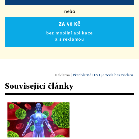
nebo
ZA 40 KČ
bez mobilní aplikace
a s reklamou
|
Předplatné HN+ je zcela bez reklam.
Související články