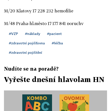
M/20 Klatovy 17 228 232 hemofilie
M/48 Praha-hl.město 17 177 841 poruchy
metabolismu
#VZP
#náklady
#pacient
M/51 Pardubice 15 870 101 plicní arteriální
#zdravotní pojišťovna
#léčba
hypertenze
#zdravotní pojištění
M/14 Tachov 15 807 931 poruchy metabolismu
Nudíte se na poradě?
M/28 Pardubice 15 694 060 hemofilie
Vyřešte dnešní hlavolam HN
M/34 Tábor 13 330 703 leukemie, transplantace
kostní dřeně
M/45 Uherské Hradiště 12 559 853 poruchy