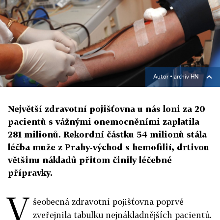
Autor ▪
archiv HN
Největší zdravotní pojišťovna u nás loni za 20
pacientů s vážnými onemocněními zaplatila
281 milionů. Rekordní částku 54 milionů stála
léčba muže z Prahy-východ s hemofilií, drtivou
většinu nákladů přitom činily léčebné
přípravky.
V
šeobecná zdravotní pojišťovna poprvé
zveřejnila tabulku nejnákladnějších pacientů.