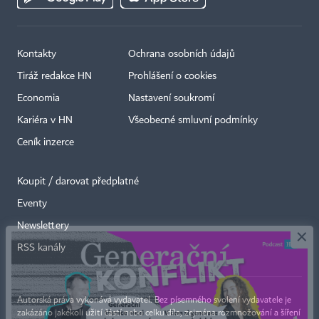
Kontakty
Ochrana osobních údajů
Tiráž redakce HN
Prohlášení o cookies
Economia
Nastavení soukromí
Kariéra v HN
Všeobecné smluvní podmínky
Ceník inzerce
Koupit / darovat předplatné
Eventy
×
Newslettery
RSS kanály
Autorská práva vykonává vydavatel. Bez písemného svolení vydavatele je
zakázáno jakékoli užití částí nebo celku díla, zejména rozmnožování a šíření