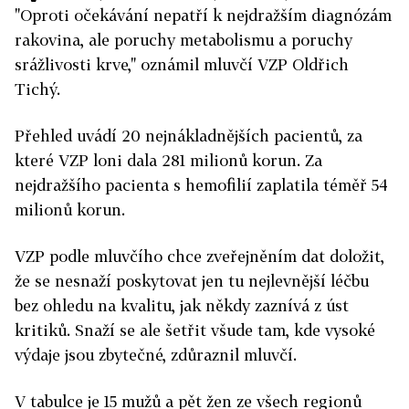
"Oproti očekávání nepatří k nejdražším diagnózám
rakovina, ale poruchy metabolismu a poruchy
srážlivosti krve," oznámil mluvčí VZP Oldřich
Tichý.
Přehled uvádí 20 nejnákladnějších pacientů, za
které VZP loni dala 281 milionů korun. Za
nejdražšího pacienta s hemofilií zaplatila téměř 54
milionů korun.
VZP podle mluvčího chce zveřejněním dat doložit,
že se nesnaží poskytovat jen tu nejlevnější léčbu
bez ohledu na kvalitu, jak někdy zaznívá z úst
kritiků. Snaží se ale šetřit všude tam, kde vysoké
výdaje jsou zbytečné, zdůraznil mluvčí.
V tabulce je 15 mužů a pět žen ze všech regionů