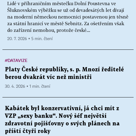
Lidé v příhraničním městečku Dolní Poustevna ve
Šluknovském výběžku se už od devadesátých let dívají
na moderní německou nemocnici postavenou jen těsně
za státní hranicí ve městě Sebnitz. Za ošetřením však
do zařízení nemohou, protože české...
20. 7. 2026 ▪ 5 min. čtení
#DATAVIZE
Platy České republiky, s. p. Mnozí ředitelé
berou dvakrát víc než ministři
30. 4. 2026 ▪ 1 min. čtení
Kabátek byl konzervativní, já chci mít z
VZP „sexy banku“. Nový šéf největší
zdravotní pojišťovny o svých plánech na
příští čtyři roky