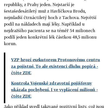
republiky, z Prahy jeden. Nejstarší je
šestašedesátiletý muž z Havlíčkova Brodu,
nejmladší čtrnáctiletý hoch z Tachova. Největší
podíl na nákladech mají léky. Například u
nejdražšího pacienta se na téměř 54 milionech
podílí jeden konkrétní lék částkou 48,5 milionu
korun.
VZP hrozí exekutorem Protonovému centru
za pojistné. To ale existenci dluhu popírá
-
čtěte ZDE
Kontrola Vojenské zdravotní pojišťovny
ukázala pochybení. I ve vyplácení milionů
-
čtěte ZDE
Jako příklad uvedl takzvané pozitivní listy, což jsou