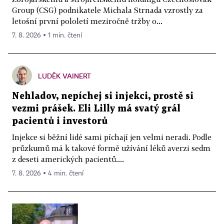
Group (CSG) podnikatele Michala Strnada vzrostly za
letošní první pololetí meziročně tržby o...
7. 8. 2026 ▪ 1 min. čtení
LUDĚK VAINERT
Nehladov, nepíchej si injekci, prostě si
vezmi prášek. Eli Lilly má svatý grál
pacientů i investorů
Injekce si běžní lidé sami píchají jen velmi neradi. Podle
průzkumů má k takové formě užívání léků averzi sedm
z deseti amerických pacientů....
7. 8. 2026 ▪ 4 min. čtení