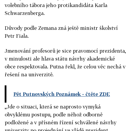
volebního tábora jeho protikandidáta Karla
Schwarzenberga.
Důvody podle Zemana zná ještě ministr školství
Petr Fiala.
Jmenování profesorů je sice pravomocí prezidenta,
v minulosti ale hlava státu návrhy akademické
obce respektovala. Putna řekl, že celou věc nechá v
řešení na univerzitě.
Pět Putnovských Poznámek
- čtěte ZDE
„Jde o situaci, která se naprosto vymyká
obvyklému postupu, podle něhož odborně
podložené a v přísném řízení schválené návrhy
univerzity po projednání ve vládě prezident