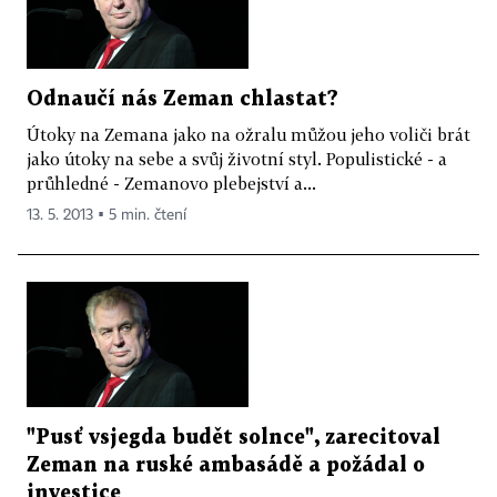
Odnaučí nás Zeman chlastat?
Útoky na Zemana jako na ožralu můžou jeho voliči brát
jako útoky na sebe a svůj životní styl. Populistické - a
průhledné - Zemanovo plebejství a...
13. 5. 2013 ▪ 5 min. čtení
"Pusť vsjegda budět solnce", zarecitoval
Zeman na ruské ambasádě a požádal o
investice