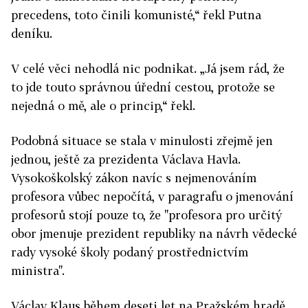
precedens, toto činili komunisté,“ řekl Putna
deníku.
V celé věci nehodlá nic podnikat. „Já jsem rád, že
to jde touto správnou úřední cestou, protože se
nejedná o mě, ale o princip,“ řekl.
Podobná situace se stala v minulosti zřejmě jen
jednou, ještě za prezidenta Václava Havla.
Vysokoškolský zákon navíc s nejmenováním
profesora vůbec nepočítá, v paragrafu o jmenování
profesorů stojí pouze to, že "profesora pro určitý
obor jmenuje prezident republiky na návrh vědecké
rady vysoké školy podaný prostřednictvím
ministra".
Václav Klaus během deseti let na Pražském hradě