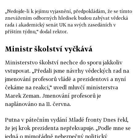
„Nedojde-li k jejímu vyjasnění, předpokládám, že se tímto
znevážením odborných hledisek budou zabývat vědecká
rada i akademický senát UK na svých zasedáních v
příštím týdnu,“ dodal rektor.
Ministr školství vyčkává
Ministerstvo školství nechce do sporu jakkoliv
vstupovat. „Předali jsme návrhy vědeckých rad na
jmenování profesorů vládě a prezidentovi a nyní
čekáme na reakci,“ uvedl mluvčí ministerstva
Marek Zeman. Jmenování profesorů je
naplánováno na 11. června.
Putna v pátečním vydání Mladé fronty Dnes řekl,
že jej krok prezidenta nepřekvapuje. „Podle mne se
jedná o mimořádně nebezpečný politický