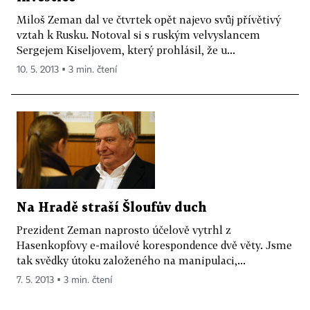
Miloš Zeman dal ve čtvrtek opět najevo svůj přívětivý
vztah k Rusku. Notoval si s ruským velvyslancem
Sergejem Kiseljovem, který prohlásil, že u...
10. 5. 2013 ▪ 3 min. čtení
Na Hradě straší Šloufův duch
Prezident Zeman naprosto účelově vytrhl z
Hasenkopfovy e-mailové korespondence dvě věty. Jsme
tak svědky útoku založeného na manipulaci,...
7. 5. 2013 ▪ 3 min. čtení