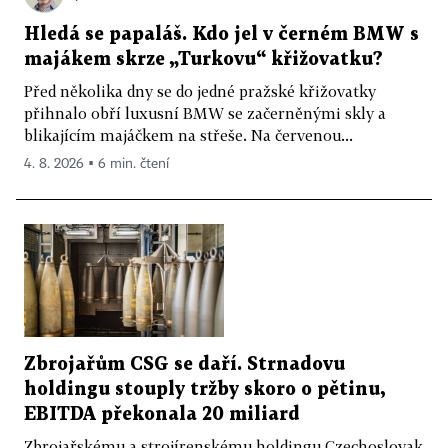
Hledá se papaláš. Kdo jel v černém BMW s
majákem skrze „Turkovu“ křižovatku?
Před několika dny se do jedné pražské křižovatky
přihnalo obří luxusní BMW se začerněnými skly a
blikajícím majáčkem na střeše. Na červenou...
4. 8. 2026 ▪ 6 min. čtení
Zbrojařům CSG se daří. Strnadovu
holdingu stouply tržby skoro o pětinu,
EBITDA překonala 20 miliard
Zbrojařskému a strojírenskému holdingu Czechoslovak