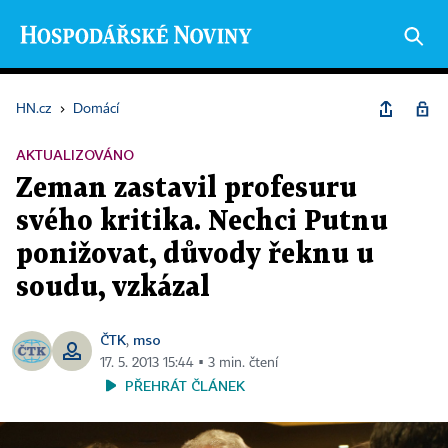
HN.cz
›
Domácí
AKTUALIZOVÁNO
Zeman zastavil profesuru
svého kritika. Nechci Putnu
ponižovat, důvody řeknu u
soudu, vzkázal
ČTK
mso
,
17. 5. 2013 15:44 ▪ 3 min. čtení
PŘEHRÁT ČLÁNEK