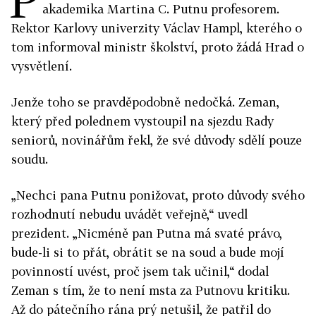
akademika Martina C. Putnu profesorem.
Rektor Karlovy univerzity Václav Hampl, kterého o
tom informoval ministr školství, proto žádá Hrad o
vysvětlení.
Jenže toho se pravděpodobně nedočká. Zeman,
který před polednem vystoupil na sjezdu Rady
seniorů, novinářům řekl, že své důvody sdělí pouze
soudu.
„Nechci pana Putnu ponižovat, proto důvody svého
rozhodnutí nebudu uvádět veřejně,“ uvedl
prezident. „Nicméně pan Putna má svaté právo,
bude-li si to přát, obrátit se na soud a bude mojí
povinností uvést, proč jsem tak učinil,“ dodal
Zeman s tím, že to není msta za Putnovu kritiku.
Až do pátečního rána prý netušil, že patřil do