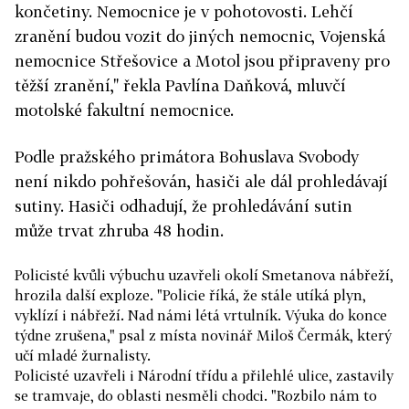
končetiny. Nemocnice je v pohotovosti. Lehčí
zranění budou vozit do jiných nemocnic, Vojenská
nemocnice Střešovice a Motol jsou připraveny pro
těžší zranění," řekla Pavlína Daňková, mluvčí
motolské fakultní nemocnice.
Podle pražského primátora Bohuslava Svobody
není nikdo pohřešován, hasiči ale dál prohledávají
sutiny. Hasiči odhadují, že prohledávání sutin
může trvat zhruba 48 hodin.
Policisté kvůli výbuchu uzavřeli okolí Smetanova nábřeží,
hrozila další exploze. "Policie říká, že stále utíká plyn,
vyklízí i nábřeží. Nad námi létá vrtulník. Výuka do konce
týdne zrušena," psal z místa novinář Miloš Čermák, který
učí mladé žurnalisty.
Policisté uzavřeli i Národní třídu a přilehlé ulice, zastavily
se tramvaje, do oblasti nesměli chodci. "Rozbilo nám to