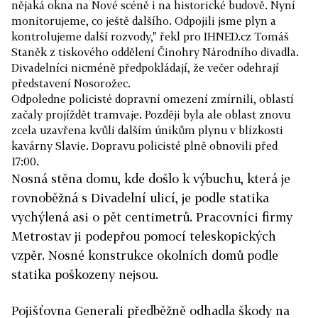
nějaká okna na Nové scéně i na historické budově. Nyní
monitorujeme, co ještě dalšího. Odpojili jsme plyn a
kontrolujeme další rozvody," řekl pro IHNED.cz Tomáš
Staněk z tiskového oddělení Činohry Národního divadla.
Divadelníci nicméně předpokládají, že večer odehrají
představení Nosorožec.
Odpoledne policisté dopravní omezení zmírnili, oblastí
začaly projíždět tramvaje. Později byla ale oblast znovu
zcela uzavřena kvůli dalším únikům plynu v blízkosti
kavárny Slavie. Dopravu policisté plně obnovili před
17:00.
Nosná stěna domu, kde došlo k výbuchu, která je
rovnoběžná s Divadelní ulicí, je podle statika
vychýlená asi o pět centimetrů. Pracovníci firmy
Metrostav ji podepřou pomocí teleskopických
vzpěr. Nosné konstrukce okolních domů podle
statika poškozeny nejsou.
Pojišťovna Generali předběžně odhadla škody na