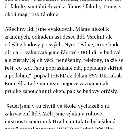
či fakulty sociálních věd a filmové fakulty. Domy v
okolí mají rozbitá okna.
„Všechny lidi jsme evakuovali. Máme několik
zraněných, odhadem asi deset lidí. Všichni ale
odešli z budovy po svých. Nyní řešíme, co se bude
dít dál. Evakuovali jsme řádově 400 lidí. V budově
ale zůstaly jejich věci, peněženky, telefony, takže se
řeší, co teď. Jsou popraskané zdi, popadané skříně
a podobně,“ popsal IHNED.cz děkan FSV UK Jakub
Končelík. Lidé na místě nejprve zaznamenali
prudké zabouchnutí oken, pak se budovy otřásly.
"Seděl jsem v tu chvíli ve škole, vychazeli z ní
zakrvavení lidé. Měli jsme výuku v rohové
místnosti směrem k Hradu a i tak to byla šílená