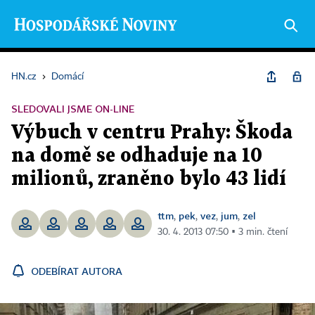
HN.cz
›
Domácí
SLEDOVALI JSME ON-LINE
Výbuch v centru Prahy: Škoda
na domě se odhaduje na 10
milionů, zraněno bylo 43 lidí
ttm
pek
vez
jum
zel
,
,
,
,
30. 4. 2013 07:50 ▪ 3 min. čtení
ODEBÍRAT AUTORA