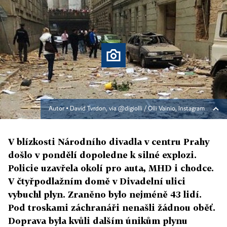
Autor ▪
David Tvrdon, via @digiolli / Olli Vainio, Instagram
V blízkosti Národního divadla v centru Prahy
došlo v pondělí dopoledne k silné explozi.
Policie uzavřela okolí pro auta, MHD i chodce.
V čtyřpodlažním domě v Divadelní ulici
vybuchl plyn. Zraněno bylo nejméně 43 lidí.
Pod troskami záchranáři nenašli žádnou oběť.
Doprava byla kvůli dalším únikům plynu