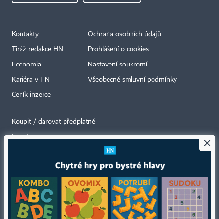
Kontakty
Ochrana osobních údajů
Tiráž redakce HN
Prohlášení o cookies
Economia
Nastavení soukromí
Kariéra v HN
Všeobecné smluvní podmínky
Ceník inzerce
Koupit / darovat předplatné
Eventy
×
Newslettery
RSS kanály
Autorská práva vykonává vydavatel. Bez písemného svolení vydavatele je
zakázáno jakékoli užití částí nebo celku díla, zejména rozmnožování a šíření