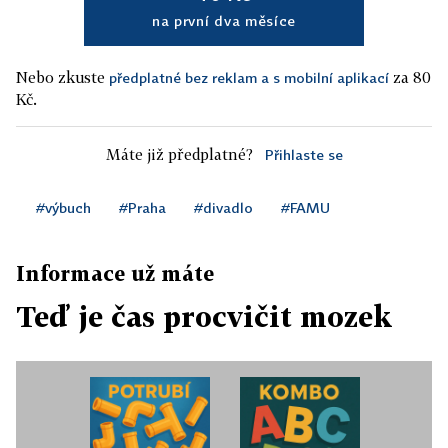
na první dva měsíce
Nebo zkuste
za 80
předplatné bez reklam a s mobilní aplikací
Kč.
Máte již předplatné?
Přihlaste se
#výbuch
#Praha
#divadlo
#FAMU
Informace už máte
Teď je čas procvičit mozek