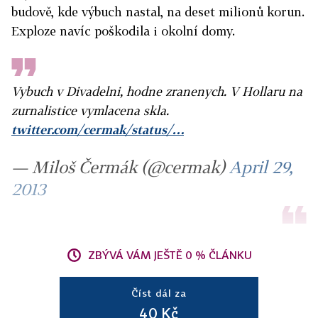
budově, kde výbuch nastal, na deset milionů korun.
Exploze navíc poškodila i okolní domy.
Vybuch v Divadelni, hodne zranenych. V Hollaru na
zurnalistice vymlacena skla.
twitter.com/cermak/status/…
— Miloš Čermák (@cermak)
April 29,
2013
ZBÝVÁ VÁM JEŠTĚ 0 % ČLÁNKU
Číst dál za
40 Kč