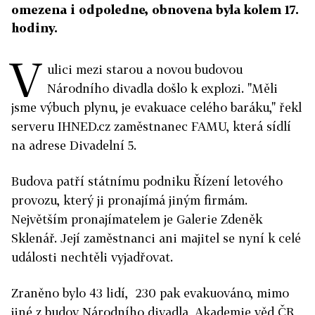
omezena i odpoledne, obnovena byla kolem 17.
hodiny.
V
ulici mezi starou a novou budovou
Národního divadla došlo k explozi. "Měli
jsme výbuch plynu, je evakuace celého baráku," řekl
serveru IHNED.cz zaměstnanec FAMU, která sídlí
na adrese Divadelní 5.
Budova patří státnímu podniku Řízení letového
provozu, který ji pronajímá jiným firmám.
Největším pronajímatelem je Galerie Zdeněk
Sklenář. Její zaměstnanci ani majitel se nyní k celé
události nechtěli vyjadřovat.
Zraněno bylo 43 lidí, 230 pak evakuováno, mimo
jiné z budov Národního divadla, Akademie věd ČR