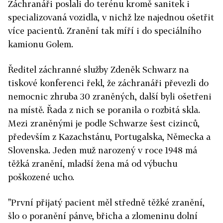
Záchranáři poslali do terénu kromě sanitek i
specializovaná vozidla, v nichž lze najednou ošetřit
více pacientů. Zranění tak míří i do speciálního
kamionu Golem.
Ředitel záchranné služby Zdeněk Schwarz na
tiskové konferenci řekl, že záchranáři převezli do
nemocnic zhruba 30 zraněných, další byli ošetřeni
na místě. Řada z nich se poranila o rozbitá skla.
Mezi zraněnými je podle Schwarze šest cizinců,
především z Kazachstánu, Portugalska, Německa a
Slovenska. Jeden muž narozený v roce 1948 má
těžká zranění, mladší žena má od výbuchu
poškozené ucho.
"První přijatý pacient měl středně těžké zranění,
šlo o poranění pánve
,
břicha a zlomeninu dolní