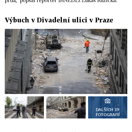
prda," popsal reportér IHNED.cz Lukáš Růžička.
Výbuch v Divadelní ulici v Praze
DALŠÍCH 39
FOTOGRAFIÍ