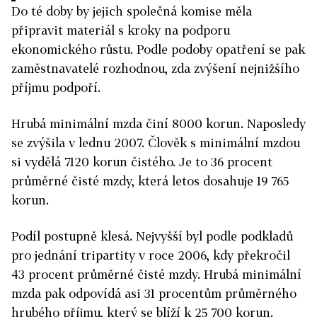
Do té doby by jejich společná komise měla
připravit materiál s kroky na podporu
ekonomického růstu. Podle podoby opatření se pak
zaměstnavatelé rozhodnou, zda zvýšení nejnižšího
příjmu podpoří.
Hrubá minimální mzda činí 8000 korun. Naposledy
se zvýšila v lednu 2007. Člověk s minimální mzdou
si vydělá 7120 korun čistého. Je to 36 procent
průměrné čisté mzdy, která letos dosahuje 19 765
korun.
Podíl postupně klesá. Nejvyšší byl podle podkladů
pro jednání tripartity v roce 2006, kdy překročil
43 procent průměrné čisté mzdy. Hrubá minimální
mzda pak odpovídá asi 31 procentům průměrného
hrubého příjmu, který se blíží k 25 700 korun.