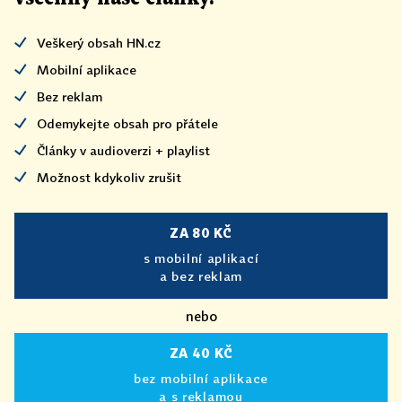
Veškerý obsah HN.cz
Mobilní aplikace
Bez reklam
Odemykejte obsah pro přátele
Články v audioverzi + playlist
Možnost kdykoliv zrušit
ZA 80 KČ
s mobilní aplikací
a bez reklam
nebo
ZA 40 KČ
bez mobilní aplikace
a s reklamou