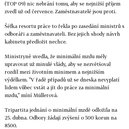
(TOP 09) nic nebrání tomu, aby se nejnižší příjem
zvedl už od července. Zaměstnavatelé jsou proti.
Šéfka resortu práce to řekla po zasedání ministrů s
odboráři a zaměstnavateli. Bez jejich shody návrh
kabinetu předložit nechce.
Ministryně uvedla, že minimální mzdu měly
upravovat už minulé vlády, aby se nezvětšoval
rozdíl mezi životním minimem a nejnižším
výdělkem. "V řadě případů už se dneska nevyplatí
lidem vůbec vstát a jít do práce za minimální
mzdu," míní Müllerová.
Tripartita jednání o minimální mzdě odložila na
25. dubna. Odbory žádají zvýšení o 500 korun na
8500.