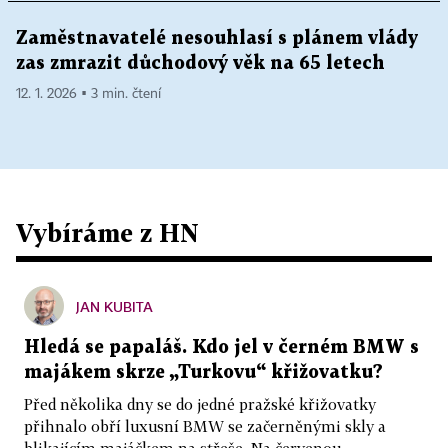
Zaměstnavatelé nesouhlasí s plánem vlády
zas zmrazit důchodový věk na 65 letech
12. 1. 2026 ▪ 3 min. čtení
Vybíráme z HN
JAN KUBITA
Hledá se papaláš. Kdo jel v černém BMW s
majákem skrze „Turkovu“ křižovatku?
Před několika dny se do jedné pražské křižovatky
přihnalo obří luxusní BMW se začerněnými skly a
blikajícím majáčkem na střeše. Na červenou...