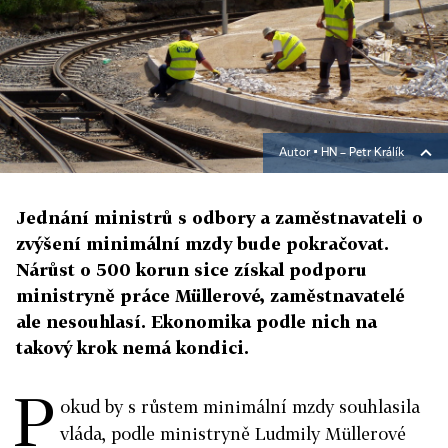
Autor ▪
HN – Petr Králík
Jednání ministrů s odbory a zaměstnavateli o
zvýšení minimální mzdy bude pokračovat.
Nárůst o 500 korun sice získal podporu
ministryně práce Müllerové, zaměstnavatelé
ale nesouhlasí. Ekonomika podle nich na
takový krok nemá kondici.
P
okud by s růstem minimální mzdy souhlasila
vláda, podle ministryně Ludmily Müllerové