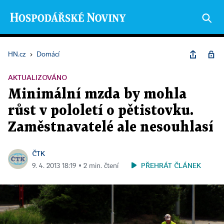
HN.cz
›
Domácí
AKTUALIZOVÁNO
Minimální mzda by mohla
růst v pololetí o pětistovku.
Zaměstnavatelé ale nesouhlasí
ČTK
PŘEHRÁT ČLÁNEK
9. 4. 2013 18:19 ▪ 2 min. čtení