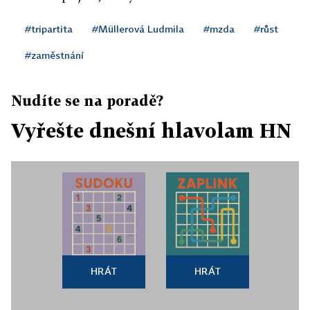
#tripartita
#Müllerová Ludmila
#mzda
#růst
#zaměstnání
Nudíte se na poradě?
Vyřešte dnešní hlavolam HN
HRÁT
HRÁT