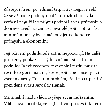
Zástupci firem po jednání tripartity nejprve řekli,
že se až podle podoby opatření rozhodnou, zda
zvýšení nejnižšího příjmu podpoří. Svaz průmyslu a
dopravy uvedl, že zaměstnavatelé jsou proti a růst
minimální mzdy by se měl odvíjet od kondice
průmyslu a ekonomiky.
Její oživení podnikatelé zatím nepozorují. Na další
problémy poukazují prý hlavně menší a střední
podniky. "Když zvednete minimální mzdu, musíte
řešit kategorie nad ní, které jsou lépe placeny - čili
všechny mzdy. To je ten problém," řekl po tripartitě
prezident svazu Jaroslav Hanák.
Minimální mzdu vláda zvyšuje svým nařízením.
Müllerová podotkla, že legislativní proces tak není