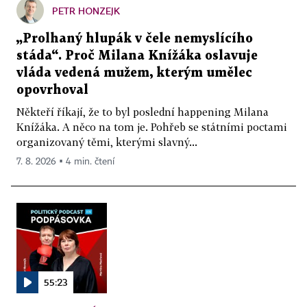
PETR HONZEJK
„Prolhaný hlupák v čele nemyslícího
stáda“. Proč Milana Knížáka oslavuje
vláda vedená mužem, kterým umělec
opovrhoval
Někteří říkají, že to byl poslední happening Milana
Knížáka. A něco na tom je. Pohřeb se státními poctami
organizovaný těmi, kterými slavný...
7. 8. 2026 ▪ 4 min. čtení
55:23