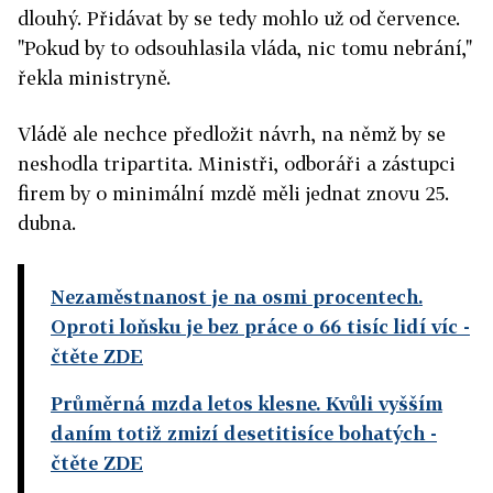
dlouhý. Přidávat by se tedy mohlo už od července.
"Pokud by to odsouhlasila vláda, nic tomu nebrání,"
řekla ministryně.
Vládě ale nechce předložit návrh, na němž by se
neshodla tripartita. Ministři, odboráři a zástupci
firem by o minimální mzdě měli jednat znovu 25.
dubna.
Nezaměstnanost je na osmi procentech.
Oproti loňsku je bez práce o 66 tisíc lidí víc
-
čtěte ZDE
Průměrná mzda letos klesne. Kvůli vyšším
daním totiž zmizí desetitisíce bohatých
-
čtěte ZDE