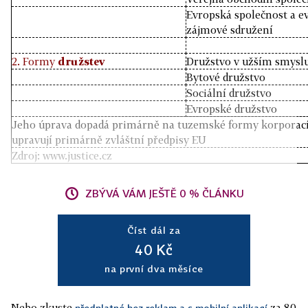
Evropská společnost a e
zájmové sdružení
2. Formy
družstev
Družstvo v užším smysl
Bytové družstvo
Sociální družstvo
Evropské družstvo
Jeho úprava dopadá primárně na tuzemské formy korporací
upravují primárně zvláštní předpisy EU
Zdroj: www.justice.cz
ZBÝVÁ VÁM JEŠTĚ 0 % ČLÁNKU
Číst dál za
40 Kč
na první dva měsíce
Nebo zkuste
za 80
předplatné bez reklam a s mobilní aplikací