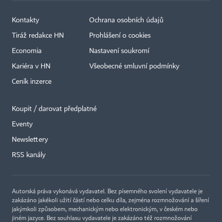
Kontakty
Ochrana osobních údajů
Tiráž redakce HN
Prohlášení o cookies
Economia
Nastavení soukromí
Kariéra v HN
Všeobecné smluvní podmínky
Ceník inzerce
Koupit / darovat předplatné
Eventy
Newslettery
RSS kanály
Autorská práva vykonává vydavatel. Bez písemného svolení vydavatele je
zakázáno jakékoli užití částí nebo celku díla, zejména rozmnožování a šíření
jakýmkoli způsobem, mechanickým nebo elektronickým, v českém nebo
jiném jazyce. Bez souhlasu vydavatele je zakázáno též rozmnožování