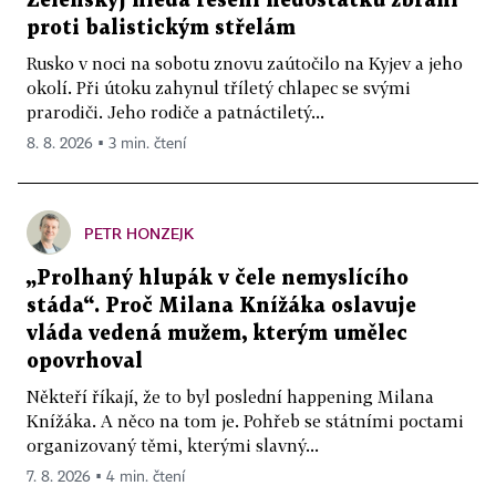
Zelenskyj hledá řešení nedostatku zbraní
proti balistickým střelám
Rusko v noci na sobotu znovu zaútočilo na Kyjev a jeho
okolí. Při útoku zahynul tříletý chlapec se svými
prarodiči. Jeho rodiče a patnáctiletý...
8. 8. 2026 ▪ 3 min. čtení
PETR HONZEJK
„Prolhaný hlupák v čele nemyslícího
stáda“. Proč Milana Knížáka oslavuje
vláda vedená mužem, kterým umělec
opovrhoval
Někteří říkají, že to byl poslední happening Milana
Knížáka. A něco na tom je. Pohřeb se státními poctami
organizovaný těmi, kterými slavný...
7. 8. 2026 ▪ 4 min. čtení