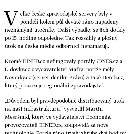
V
elké české zpravodajské servery byly v
pondělí kolem půl deváté ráno napadeny
neznámými útočníky. Další výpadky se jich dotkly
po 15. hodině odpoledne. Tak rozsáhlý a plošný
útok na česká média odborníci nepamatují.
Kromě IHNED.cz nefungovaly portály iDNES.cz a
Lidovky.cz z vydavatelství Mafra, potíže měly
Novinky.cz (server deníku Právo) a také Deník.cz,
který provozuje regionální zpravodajství.
„Důvodem byl pravděpodobně distribuovaný útok
na naši infrastrukturu,“ vysvětlil Martin
Mesršmíd, který ve vydavatelství Economia,
provozovateli IHNED.cz, zodpovídá za nové
technologie. Potíže ráno trvaly zhruba dvě hodiny