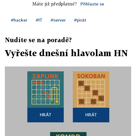
Máte již předplatné?
Přihlaste se
#hacker
#IT
#server
#pirát
Nudíte se na poradě?
Vyřešte dnešní hlavolam HN
HRÁT
HRÁT