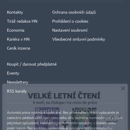
Kontakty
Ochrana osobních údajů
Tiráž redakce HN
Prohlášení o cookies
Economia
Nastavení soukromí
Kariéra v HN
Všeobecné smluvní podmínky
Ceník inzerce
Koupit / darovat předplatné
Eventy
×
Newslettery
RSS kanály
Autorská práva vykonává vydavatel. Bez písemného svolení vydavatele je
zakázáno jakékoli užití částí nebo celku díla, zejména rozmnožování a šíření
jakýmkoli způsobem, mechanickým nebo elektronickým, v českém nebo
jiném jazyce. Bez souhlasu vydavatele je zakázáno též rozmnožování