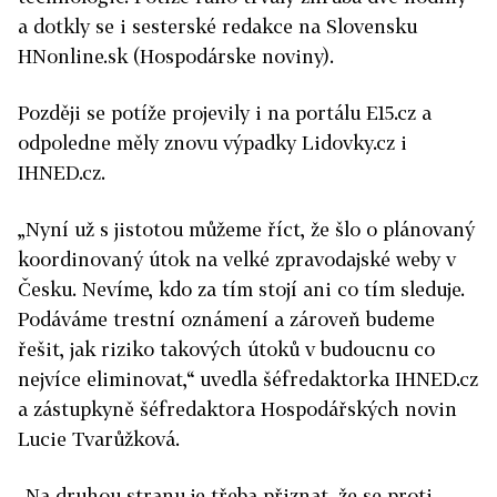
a dotkly se i sesterské redakce na Slovensku
HNonline.sk (Hospodárske noviny).
Později se potíže projevily i na portálu E15.cz a
odpoledne měly znovu výpadky Lidovky.cz i
IHNED.cz.
„Nyní už s jistotou můžeme říct, že šlo o plánovaný
koordinovaný útok na velké zpravodajské weby v
Česku. Nevíme, kdo za tím stojí ani co tím sleduje.
Podáváme trestní oznámení a zároveň budeme
řešit, jak riziko takových útoků v budoucnu co
nejvíce eliminovat,“ uvedla šéfredaktorka IHNED.cz
a zástupkyně šéfredaktora Hospodářských novin
Lucie Tvarůžková.
„Na druhou stranu je třeba přiznat, že se proti