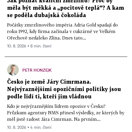
Jak poznat kvalitní zmrzlinu? Proč by
měla být měkká a „pocitově teplá“? A kam
se poděla dubajská čokoláda
Počátky zmrzlinového impéria Adria Gold spadají do
roku 1992, kdy firma začínala v cukrárně ve Velkém
Ořechově nedaleko Zlína. Dnes tato...
10. 8. 2026 ▪ 8 min. čtení
PETR HONZEJK
Česko je země Járy Cimrmana.
Nejvýraznějšími opozičními politiky jsou
podle lidí ti, kteří jim vládnou
Kdo je nejvýraznějším lídrem opozice v Česku?
Průzkum agentury NMS přinesl výsledky, ze kterých by
měl jistě radost Jára Cimrman. Na prvním...
10. 8. 2026 ▪ 4 min. čtení