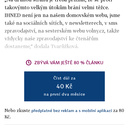
takovýmto velkým útokům brání velmi těžce.
IHNED není jen na našem domovském webu, jsme
také na sociálních sítích, v newsletterech, v sms
zpravodajství, na sesterském webu volny.cz, takže
vždycky naše zpravodajství ke čtenářům
dostaneme,“ dodala Tvarůžková.
ZBÝVÁ VÁM JEŠTĚ 80 % ČLÁNKU
Číst dál za
40 Kč
na první dva měsíce
Nebo zkuste
za 80
předplatné bez reklam a s mobilní aplikací
Kč.