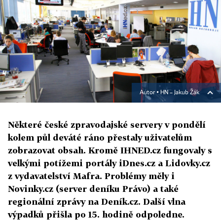
Autor ▪
HN – Jakub Žák
Některé české zpravodajské servery v pondělí
kolem půl deváté ráno přestaly uživatelům
zobrazovat obsah. Kromě IHNED.cz fungovaly s
velkými potížemi portály iDnes.cz a Lidovky.cz
z vydavatelství Mafra. Problémy měly i
Novinky.cz (server deníku Právo) a také
regionální zprávy na Deník.cz. Další vlna
výpadků přišla po 15. hodině odpoledne.