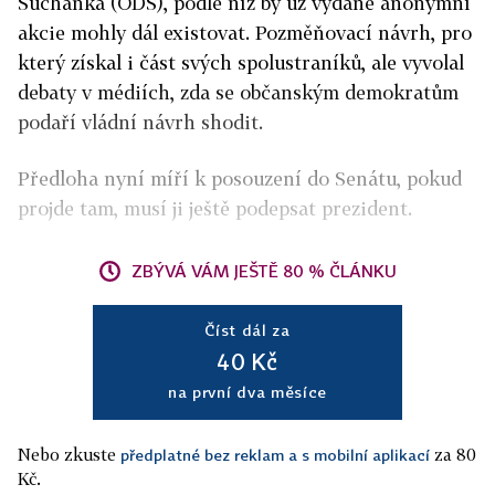
Suchánka (ODS), podle níž by už vydané anonymní
akcie mohly dál existovat. Pozměňovací návrh, pro
který získal i část svých spolustraníků, ale vyvolal
debaty v médiích, zda se občanským demokratům
podaří vládní návrh shodit.
Předloha nyní míří k posouzení do Senátu, pokud
projde tam, musí ji ještě podepsat prezident.
ZBÝVÁ VÁM JEŠTĚ 80 % ČLÁNKU
Číst dál za
40 Kč
na první dva měsíce
Nebo zkuste
za 80
předplatné bez reklam a s mobilní aplikací
Kč.