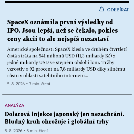
ODEBÍRAT
SpaceX oznámila první výsledky od
IPO. Jsou lepší, než se čekalo, pokles
ceny akcií to ale nejspíš nezastaví
Americké společnosti SpaceX klesla ve druhém čtvrtletí
čistá ztráta na 541 milionů USD (11,3 miliardy Kč) z
jedné miliardy USD ve stejném období loni. Tržby
vzrostly o 92 procent na 7,8 miliardy USD díky silnému
růstu v oblasti satelitního internetu...
5. 8. 2026 ▪ 3 min. čtení
ANALÝZA
Dolarová injekce japonský jen nezachrání.
Bludný kruh ohrožuje i globální trhy
5. 8. 2026 ▪ 5 min. čtení