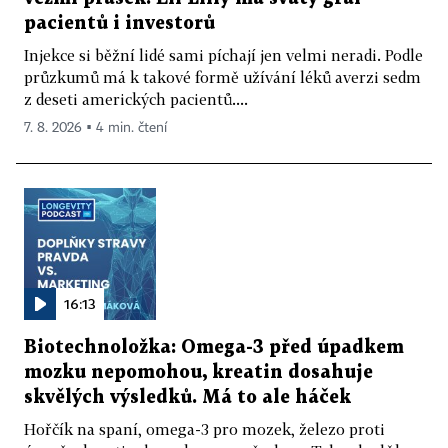
pacientů i investorů
Injekce si běžní lidé sami píchají jen velmi neradi. Podle
průzkumů má k takové formě užívání léků averzi sedm
z deseti amerických pacientů....
7. 8. 2026 ▪ 4 min. čtení
16:13
Biotechnoložka: Omega-3 před úpadkem
mozku nepomohou, kreatin dosahuje
skvělých výsledků. Má to ale háček
Hořčík na spaní, omega-3 pro mozek, železo proti