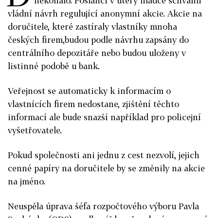
nekonalo. Poslanci v úterý hladce schválili
vládní návrh regulující anonymní akcie. Akcie na
doručitele, které zastíraly vlastníky mnoha
českých firem,budou podle návrhu zapsány do
centrálního depozitáře nebo budou uloženy v
listinné podobě u bank.
Veřejnost se automaticky k informacím o
vlastnících firem nedostane, zjištění těchto
informací ale bude snazší například pro policejní
vyšetřovatele.
Pokud společnosti ani jednu z cest nezvolí, jejich
cenné papíry na doručitele by se změnily na akcie
na jméno.
Neuspěla úprava šéfa rozpočtového výboru Pavla