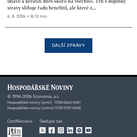
únavě a kreatin dnes skoro na všechno. Trh s doplňky
stravy slibuje řadu benefitů, ale které z...
6. 8. 2026 ▪ 16:13 min.
DALŠÍ ZPRÁVY
©
1996-2026
Economia, a.s.
Hospodářské noviny (print) ISSN 0862-9587
Hospodářské noviny (online) ISSN 2787-950X
Certifikováno
Sledujte nás