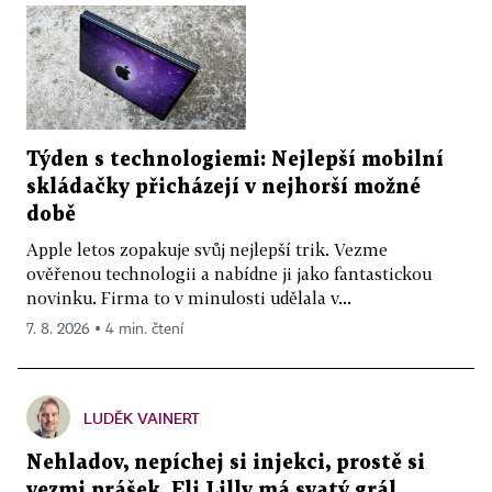
Týden s technologiemi: Nejlepší mobilní
skládačky přicházejí v nejhorší možné
době
Apple letos zopakuje svůj nejlepší trik. Vezme
ověřenou technologii a nabídne ji jako fantastickou
novinku. Firma to v minulosti udělala v...
7. 8. 2026 ▪ 4 min. čtení
LUDĚK VAINERT
Nehladov, nepíchej si injekci, prostě si
vezmi prášek. Eli Lilly má svatý grál