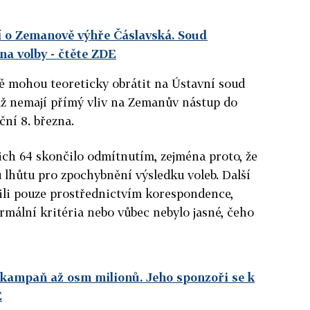
í o Zemanově výhře Čáslavská. Soud
na volby
- čtěte ZDE
tě mohou teoreticky obrátit na Ústavní soud
 už nemají přímý vliv na Zemanův nástup do
ční 8. března.
jich 64 skončilo odmítnutím, zejména proto, že
 lhůtu pro zpochybnění výsledku voleb. Další
ili pouze prostřednictvím korespondence,
rmální kritéria nebo vůbec nebylo jasné, čeho
í kampaň až osm milionů. Jeho sponzoři se k
E