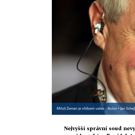
Miloš Zeman je vítězem voleb
Autor ▪
Jan Schej
Nejvyšší správní soud nevy