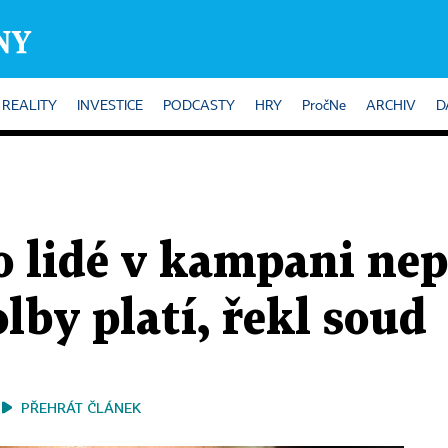
REALITY
INVESTICE
PODCASTY
HRY
PročNe
ARCHIV
D
o lidé v kampani nep
olby platí, řekl soud
PŘEHRÁT ČLÁNEK