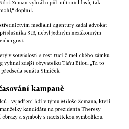
Miloš Zeman vyhrál o půl milionu hlasů, tak
mohl,“ doplnil.
rostřednictvím mediální agentury zadal advokát
 příslušníka StB, nebyl jediným nezákonným
enbergovi.
erý v souvislosti s restitucí čimelického zámku
g vyhnal zdejší obyvatelku Táňu Bílou. „Ta to
l předseda senátu Šimíček.
ačasování kampaně
ců i vyjádření lidí v týmu Miloše Zemana, kteří
ě manželky kandidáta na prezidenta Theresy
 obrazy a symboly s nacistickou symbolikou.