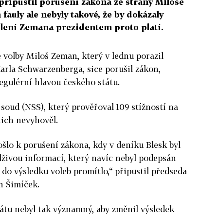
 připustil porušení zákona ze strany Miloše
fauly ale nebyly takové, že by dokázaly
volení Zemana prezidentem proto platí.
é volby Miloš Zeman, který v lednu porazil
arla Schwarzenberga, sice porušil zákon,
regulérní hlavou českého státu.
soud (NSS), který prověřoval 109 stížností na
nich nevyhověl.
ošlo k porušení zákona, kdy v deníku Blesk byl
 lživou informací, který navíc nebyl podepsán
ě do výsledku voleb promítlo,“ připustil předseda
h Šimíček.
átu nebyl tak významný, aby změnil výsledek