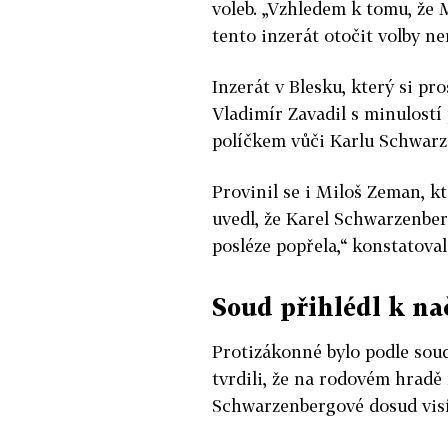
voleb. „Vzhledem k tomu, že 
tento inzerát otočit volby ne
Inzerát v Blesku, který si p
Vladimír Zavadil s minulostí
políčkem vůči Karlu Schwarz
Provinil se i Miloš Zeman, kt
uvedl, že Karel Schwarzenber
posléze popřela,“ konstatova
Soud přihlédl k n
Protizákonné bylo podle soud
tvrdili, že na rodovém hrad
Schwarzenbergové dosud visí