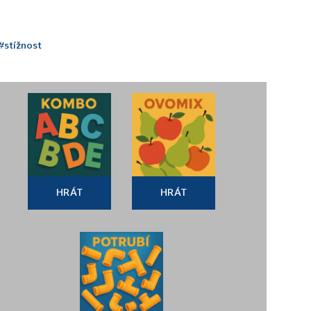
#stížnost
HRÁT
HRÁT