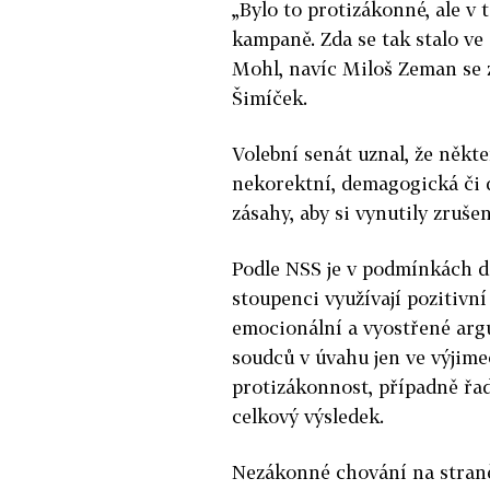
„Bylo to protizákonné, ale v
kampaně. Zda se tak stalo ve 
Mohl, navíc Miloš Zeman se z
Šimíček.
Volební senát uznal, že někt
nekorektní, demagogická či d
zásahy, aby si vynutily zrušen
Podle NSS je v podmínkách de
stoupenci využívají pozitivní
emocionální a vyostřené arg
soudců v úvahu jen ve výjime
protizákonnost, případně řa
celkový výsledek.
Nezákonné chování na straně