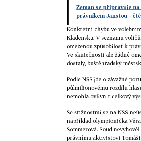
Zeman se připravuje na 
právníkem Janstou
- čt
Konkrétní chybu ve volebním 
Kladensku. V seznamu voličů
omezenou způsobilost k práv
Ve skutečnosti ale žádné om
dostaly, buštěhradský městsk
Podle NSS jde o závažné por
půlmilionovému rozdílu hlas
nemohla ovlivnit celkový výs
Se stížnostmi se na NSS neú
například olympionička Věra
Sommerová. Soud nevyhověl 
právnímu aktivistovi Tomáši