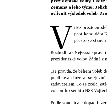
prezidentské volby, i když
Zemana a jeho týmu. Jejich 
ovlivnit výsledek voleb. Z
V
ítěz prezidentsk
protikandidáta K
přesto se stane 
Rozhodl tak Nejvyšší správní 
prezidentské volby. Žádné z 
„Je pravda, že během voleb d
publikován inzerát se zjevně
zadavatelem. To se zcela jist
volebního senátu NSS Vojtěc
Podle soudců ale dopad inzer