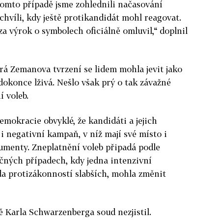
 tomto případě jsme zohlednili načasování
chvíli, kdy ještě protikandidát mohl reagovat.
a výrok o symbolech oficiálně omluvil,“ doplnil
erá Zemanova tvrzení se lidem mohla jevit jako
okonce lživá. Nešlo však prý o tak závažné
í voleb.
mokracie obvyklé, že kandidáti a jejich
 i negativní kampaň, v níž mají své místo i
umenty. Zneplatnění voleb připadá podle
čných případech, kdy jedna intenzivní
da protizákonností slabších, mohla změnit
 Karla Schwarzenberga soud nezjistil.