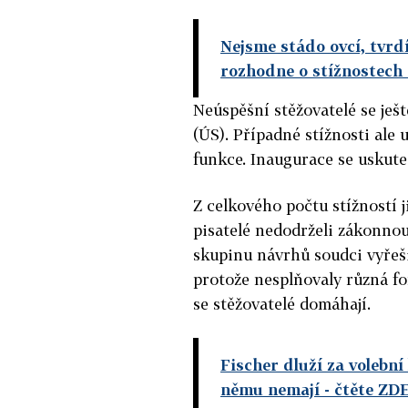
Nejsme stádo ovcí, tvrd
rozhodne o stížnostech 
Neúspěšní stěžovatelé se ješ
(ÚS). Případné stížnosti ale
funkce. Inaugurace se uskute
Z celkového počtu stížností 
pisatelé nedodrželi zákonnou
skupinu návrhů soudci vyřeš
protože nesplňovaly různá fo
se stěžovatelé domáhají.
Fischer dluží za volebn
němu nemají
- čtěte ZD