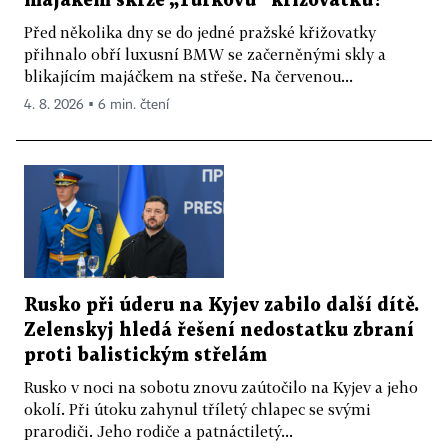
majákem skrze „Turkovu“ křižovatku?
Před několika dny se do jedné pražské křižovatky
přihnalo obří luxusní BMW se začerněnými skly a
blikajícím majáčkem na střeše. Na červenou...
4. 8. 2026 ▪ 6 min. čtení
Rusko při úderu na Kyjev zabilo další dítě.
Zelenskyj hledá řešení nedostatku zbraní
proti balistickým střelám
Rusko v noci na sobotu znovu zaútočilo na Kyjev a jeho
okolí. Při útoku zahynul tříletý chlapec se svými
prarodiči. Jeho rodiče a patnáctiletý...