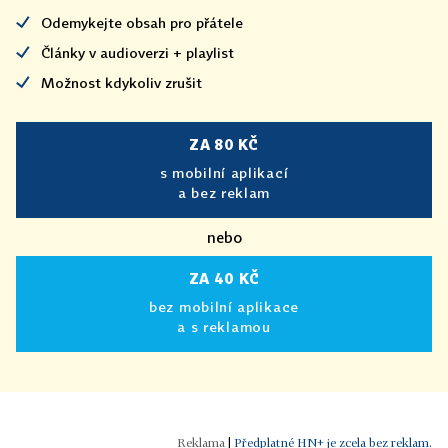
Odemykejte obsah pro přátele
Články v audioverzi + playlist
Možnost kdykoliv zrušit
ZA 80 KČ
s mobilní aplikací
a bez reklam
nebo
ZA 40 KČ
bez mobilní aplikace
a s reklamou
|
Předplatné HN+ je zcela bez reklam.