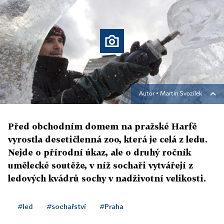
Autor ▪
Martin Svozílek
Před obchodním domem na pražské Harfě
vyrostla desetičlenná zoo, která je celá z ledu.
Nejde o přírodní úkaz, ale o druhý ročník
umělecké soutěže, v níž sochaři vytvářejí z
ledových kvádrů sochy v nadživotní velikosti.
#led
#sochařství
#Praha