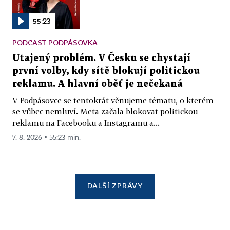
55:23
PODCAST PODPÁSOVKA
Utajený problém. V Česku se chystají
první volby, kdy sítě blokují politickou
reklamu. A hlavní oběť je nečekaná
V Podpásovce se tentokrát věnujeme tématu, o kterém
se vůbec nemluví. Meta začala blokovat politickou
reklamu na Facebooku a Instagramu a...
7. 8. 2026 ▪ 55:23 min.
DALŠÍ ZPRÁVY