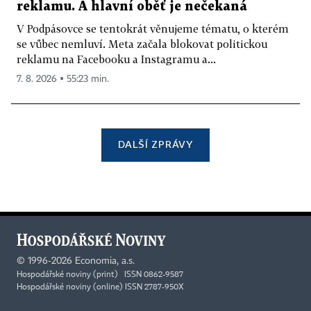
reklamu. A hlavní oběť je nečekaná
V Podpásovce se tentokrát věnujeme tématu, o kterém
se vůbec nemluví. Meta začala blokovat politickou
reklamu na Facebooku a Instagramu a...
7. 8. 2026 ▪ 55:23 min.
DALŠÍ ZPRÁVY
©
1996-2026
Economia, a.s.
Hospodářské noviny (print) ISSN 0862-9587
Hospodářské noviny (online) ISSN 2787-950X