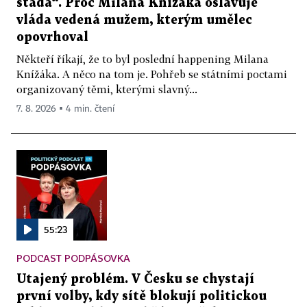
stáda“. Proč Milana Knížáka oslavuje
vláda vedená mužem, kterým umělec
opovrhoval
Někteří říkají, že to byl poslední happening Milana
Knížáka. A něco na tom je. Pohřeb se státními poctami
organizovaný těmi, kterými slavný...
7. 8. 2026 ▪ 4 min. čtení
55:23
PODCAST PODPÁSOVKA
Utajený problém. V Česku se chystají
první volby, kdy sítě blokují politickou