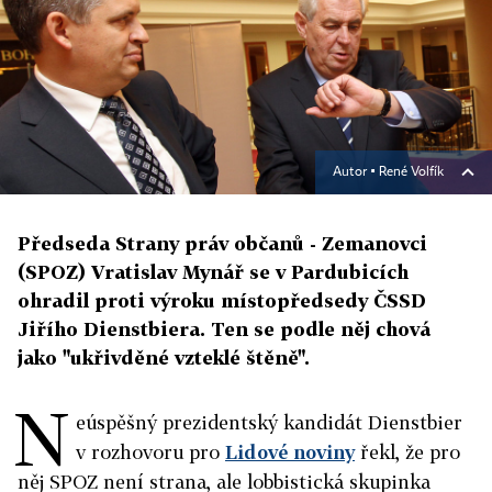
Autor ▪
René Volfík
Předseda Strany práv občanů - Zemanovci
(SPOZ) Vratislav Mynář se v Pardubicích
ohradil proti výroku místopředsedy ČSSD
Jiřího Dienstbiera. Ten se podle něj chová
jako "ukřivděné vzteklé štěně".
N
eúspěšný prezidentský kandidát Dienstbier
v rozhovoru pro
Lidové noviny
řekl, že pro
něj SPOZ není strana, ale lobbistická skupinka