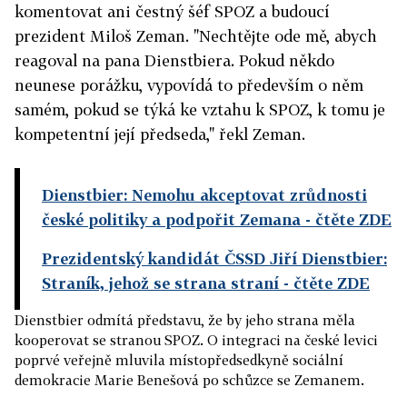
komentovat ani čestný šéf SPOZ a budoucí
prezident Miloš Zeman. "Nechtějte ode mě, abych
reagoval na pana Dienstbiera. Pokud někdo
neunese porážku, vypovídá to především o něm
samém, pokud se týká ke vztahu k SPOZ, k tomu je
kompetentní její předseda," řekl Zeman.
Dienstbier: Nemohu akceptovat zrůdnosti
české politiky a podpořit Zemana
- čtěte ZDE
Prezidentský kandidát ČSSD Jiří Dienstbier:
Straník, jehož se strana straní
- čtěte ZDE
Dienstbier odmítá představu, že by jeho strana měla
kooperovat se stranou SPOZ. O integraci na české levici
poprvé veřejně mluvila místopředsedkyně sociální
demokracie Marie Benešová po schůzce se Zemanem.