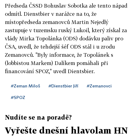
Předseda ČSSD Bohuslav Sobotka ale tento nápad
odmítl. Dienstbier v narážce na to, že
místopředseda zemanovců Martin Nejedlý
zastupuje v tuzemsku ruský Lukoil, který získal za
vlády Mirka Topolánka (ODS) dodávku paliv pro
ČSA, uvedl, že tehdejší šéf ODS stál i u zrodu
Zemanovců. "Byly informace, že Topolánek s
(lobbistou Markem) Dalíkem pomáhali při
financování SPOZ," uvedl Dientsbier.
#Zeman Miloš
#Dienstbier Jiří
#Zemanovci
#SPOZ
Nudíte se na poradě?
Vyřešte dnešní hlavolam HN