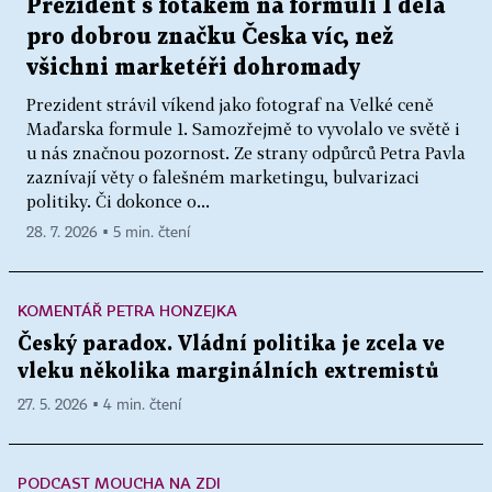
Prezident s foťákem na formuli 1 dělá
pro dobrou značku Česka víc, než
všichni marketéři dohromady
Prezident strávil víkend jako fotograf na Velké ceně
Maďarska formule 1. Samozřejmě to vyvolalo ve světě i
u nás značnou pozornost. Ze strany odpůrců Petra Pavla
zaznívají věty o falešném marketingu, bulvarizaci
politiky. Či dokonce o...
28. 7. 2026 ▪ 5 min. čtení
KOMENTÁŘ PETRA HONZEJKA
Český paradox. Vládní politika je zcela ve
vleku několika marginálních extremistů
27. 5. 2026 ▪ 4 min. čtení
PODCAST MOUCHA NA ZDI