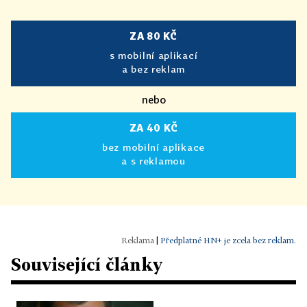
ZA 80 KČ
s mobilní aplikací
a bez reklam
nebo
ZA 40 KČ
bez mobilní aplikace
a s reklamou
|
Předplatné HN+ je zcela bez reklam.
Související články