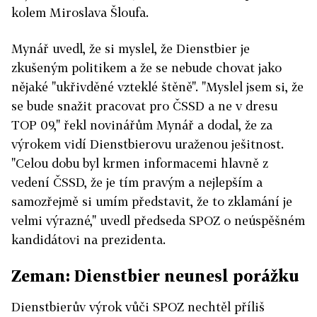
kolem Miroslava Šloufa.
Mynář uvedl, že si myslel, že Dienstbier je
zkušeným politikem a že se nebude chovat jako
nějaké "ukřivděné vzteklé štěně". "Myslel jsem si, že
se bude snažit pracovat pro ČSSD a ne v dresu
TOP 09," řekl novinářům Mynář a dodal, že za
výrokem vidí Dienstbierovu uraženou ješitnost.
"Celou dobu byl krmen informacemi hlavně z
vedení ČSSD, že je tím pravým a nejlepším a
samozřejmě si umím představit, že to zklamání je
velmi výrazné," uvedl předseda SPOZ o neúspěšném
kandidátovi na prezidenta.
Zeman: Dienstbier neunesl porážku
Dienstbierův výrok vůči SPOZ nechtěl příliš