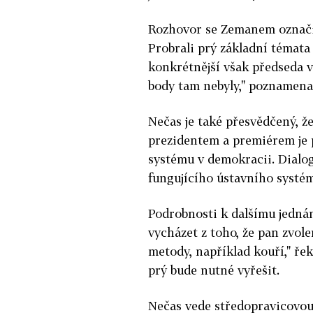
Rozhovor se Zemanem označil 
Probrali prý základní témata
konkrétnější však předseda v
body tam nebyly," poznamena
Nečas je také přesvědčený, ž
prezidentem a premiérem je 
systému v demokracii. Dialo
fungujícího ústavního systé
Podrobnosti k dalšímu jedná
vycházet z toho, že pan zvol
metody, například kouří," řek
prý bude nutné vyřešit.
Nečas vede středopravicovou 