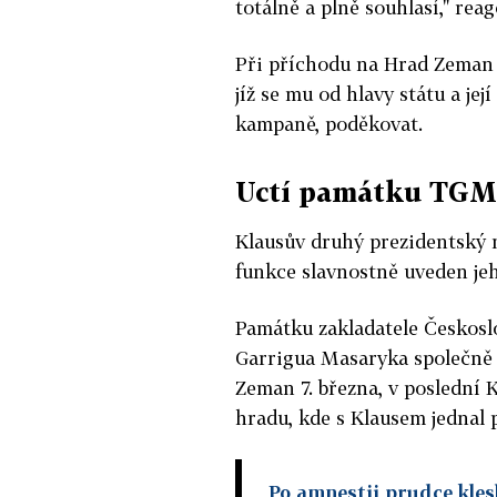
totálně a plně souhlasí," rea
Při příchodu na Hrad Zeman t
jíž se mu od hlavy státu a je
kampaně, poděkovat.
Uctí památku TGM
Klausův druhý prezidentský m
funkce slavnostně uveden jeh
Památku zakladatele Českosl
Garrigua Masaryka společně u
Zeman 7. března, v poslední 
hradu, kde s Klausem jednal 
Po amnestii prudce kles