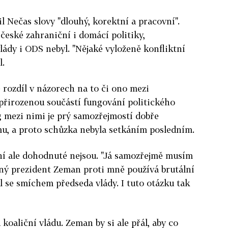
Nečas slovy "dlouhý, korektní a pracovní".
 české zahraniční i domácí politiky,
lády i ODS nebyl. "Nějaké vyloženě konfliktní
l.
e rozdíl v názorech na to či ono mezi
přirozenou součástí fungování politického
g mezi nimi je prý samozřejmostí dobře
mu, a proto schůzka nebyla setkáním posledním.
ní ale dohodnuté nejsou. "Já samozřejmě musím
ený prezident Zeman proti mně používá brutální
l se smíchem předseda vlády. I tuto otázku tak
koaliční vládu. Zeman by si ale přál, aby co