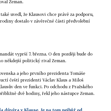
goval Zeman.
aké uvedl, že Klausovi chce právě za podporu,
jí rodiny dostalo v závěrečné části předvolební
andát vyprší 7. března. O den později bude do
o někdejší politický rival Zeman.
ovenska a jeho prvního prezidenta Tomáše
ctí čeští prezidenti Václav Klaus a Miloš
Klausův den ve funkci. Po odchodu z Pražského
přibližně dvě hodiny, řekl jeho nástupce Zeman.
la důvěra v Klause. Je na tom nejhůř od