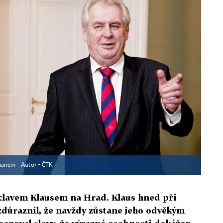
emanem
Autor ▪
ČTK
clavem Klausem na Hrad. Klaus hned při
důraznil, že navždy zůstane jeho odvěkým