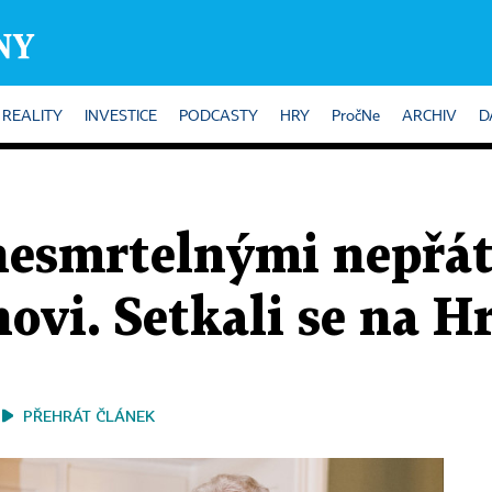
REALITY
INVESTICE
PODCASTY
HRY
PročNe
ARCHIV
D
esmrtelnými nepřáte
vi. Setkali se na H
PŘEHRÁT ČLÁNEK