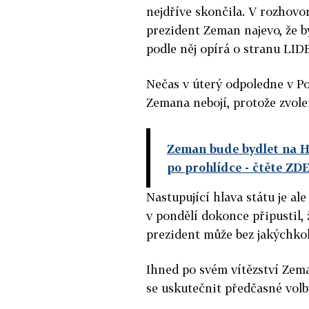
nejdříve skončila. V rozhovo
prezident Zeman najevo, že b
podle něj opírá o stranu LID
Nečas v úterý odpoledne v P
Zemana nebojí, protože zvole
Zeman bude bydlet na Hr
po prohlídce
- čtěte ZD
Nastupující hlava státu je a
v pondělí dokonce připustil,
prezident může bez jakýchko
Ihned po svém vítězství Zema
se uskutečnit předčasné volb