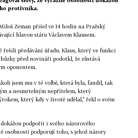
eagoval slovy, že výrazné osobnosti dokážou
ho protivníka.
Miloš Zeman přišel ve 14 hodin na Pražský
ávající hlavou státu Václavem Klausem.
ě řešili předávání úřadu. Klaus, který ve funkci
chůzky před novináři podotkl, že zůstává
ým oponentem.
koli jsem mu v té volbě, která byla, fandil, tak
kým a nesmrtelným nepřítelem, který
rokem, který kdy v životě udělal," řekl o svém
 dokážou podpořit i svého názorového
é osobnosti podporují toho, s jehož názory