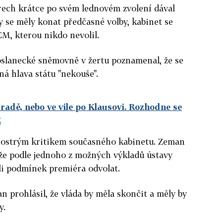
rech krátce po svém lednovém zvolení dával
y se měly konat předčasné volby, kabinet se
EM, kterou nikdo nevolil.
oslanecké sněmovně v žertu poznamenal, že se
ná hlava státu "nekouše".
adě, nebo ve vile po Klausovi. Rozhodne se
E
le ostrým kritikem současného kabinetu. Zeman
 že podle jednoho z možných výkladů ústavy
li podmínek premiéra odvolat.
n prohlásil, že vláda by měla skončit a měly by
y.