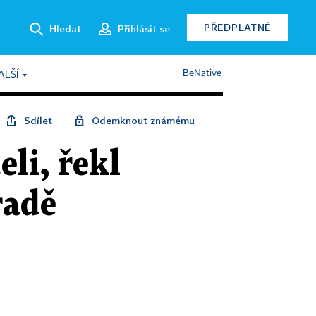
PŘEDPLATNÉ
Hledat
Přihlásit se
BeNative
ALŠÍ
Sdílet
Odemknout známému
li, řekl
radě