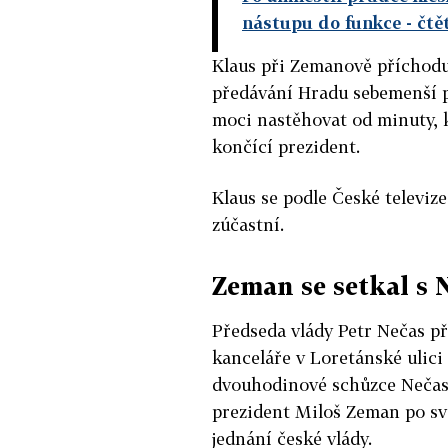
nástupu do funkce
- čtě
Klaus při Zemanově příchodu 
předávání Hradu sebemenší p
moci nastěhovat od minuty, 
končící prezident.
Klaus se podle České televiz
zúčastní.
Zeman se setkal s
Předseda vlády Petr Nečas p
kanceláře v Loretánské ulic
dvouhodinové schůzce Nečas p
prezident Miloš Zeman po sv
jednání české vlády.