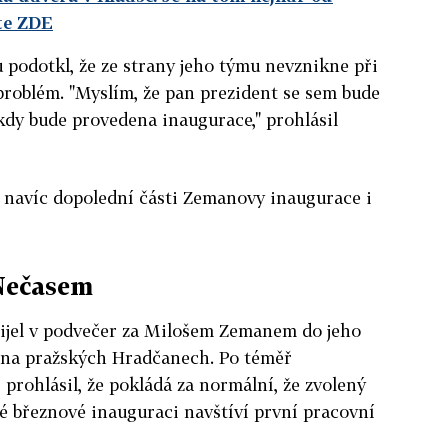
te ZDE
podotkl, že ze strany jeho týmu nevznikne při
roblém. "Myslím, že pan prezident se sem bude
kdy bude provedena inaugurace," prohlásil
e navíc dopolední části Zemanovy inaugurace i
 Nečasem
řijel v podvečer za Milošem Zemanem do jeho
i na pražských Hradčanech. Po téměř
rohlásil, že pokládá za normální, že zvolený
é březnové inauguraci navštíví první pracovní