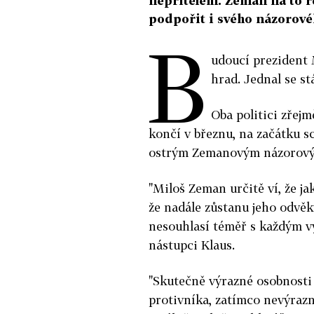
nepřítelem. Zeman na to r
podpořit i svého názorové
B
udoucí prezident 
hrad. Jednal se st
Oba politici zřejm
končí v březnu, na začátku s
ostrým Zemanovým názorov
"Miloš Zeman určitě ví, že jak
že nadále zůstanu jeho odvě
nesouhlasí téměř s každým vý
nástupci Klaus.
"Skutečně výrazné osobnosti
protivníka, zatímco nevýrazn