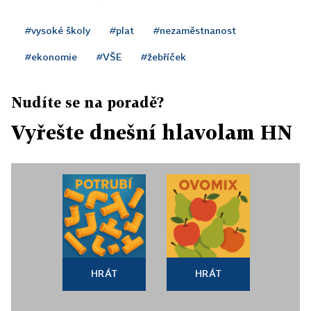
#vysoké školy
#plat
#nezaměstnanost
#ekonomie
#VŠE
#žebříček
Nudíte se na poradě?
Vyřešte dnešní hlavolam HN
HRÁT
HRÁT