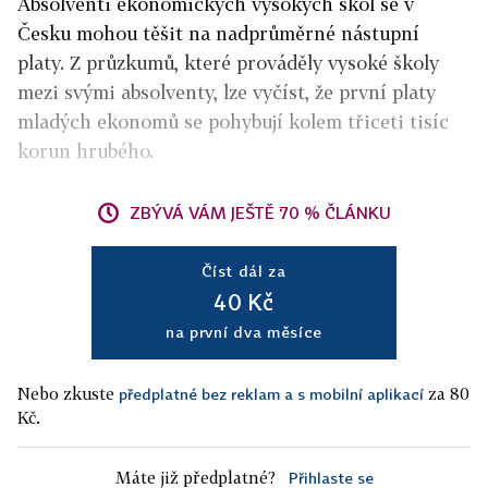
Absolventi ekonomických vysokých škol se v
Česku mohou těšit na nadprůměrné nástupní
platy. Z průzkumů, které prováděly vysoké školy
mezi svými absolventy, lze vyčíst, že první platy
mladých ekonomů se pohybují kolem třiceti tisíc
korun hrubého.
ZBÝVÁ VÁM JEŠTĚ 70 % ČLÁNKU
Číst dál za
40 Kč
na první dva měsíce
Nebo zkuste
za 80
předplatné bez reklam a s mobilní aplikací
Kč.
Máte již předplatné?
Přihlaste se