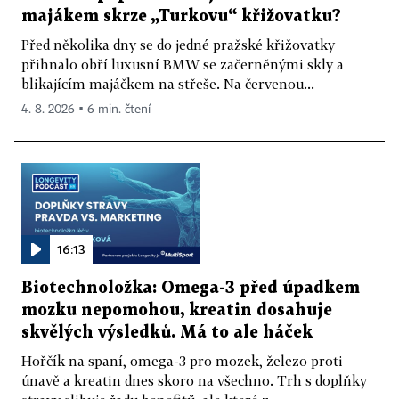
majákem skrze „Turkovu“ křižovatku?
Před několika dny se do jedné pražské křižovatky
přihnalo obří luxusní BMW se začerněnými skly a
blikajícím majáčkem na střeše. Na červenou...
4. 8. 2026 ▪ 6 min. čtení
16:13
Biotechnoložka: Omega-3 před úpadkem
mozku nepomohou, kreatin dosahuje
skvělých výsledků. Má to ale háček
Hořčík na spaní, omega-3 pro mozek, železo proti
únavě a kreatin dnes skoro na všechno. Trh s doplňky