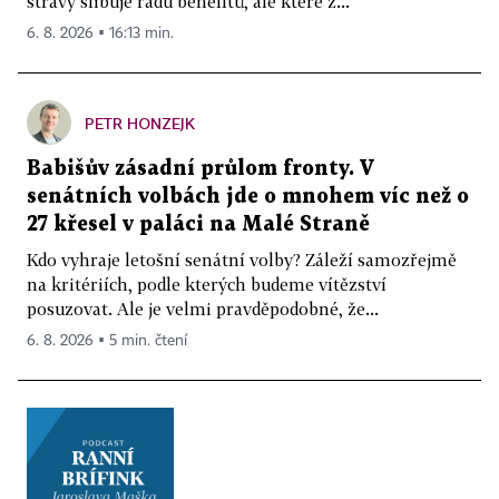
stravy slibuje řadu benefitů, ale které z...
6. 8. 2026 ▪ 16:13 min.
PETR HONZEJK
Babišův zásadní průlom fronty. V
senátních volbách jde o mnohem víc než o
27 křesel v paláci na Malé Straně
Kdo vyhraje letošní senátní volby? Záleží samozřejmě
na kritériích, podle kterých budeme vítězství
posuzovat. Ale je velmi pravděpodobné, že...
6. 8. 2026 ▪ 5 min. čtení