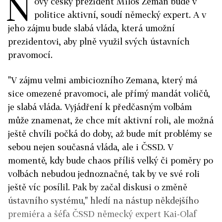
N
ový český prezident Miloš Zeman bude v
politice aktivní, soudí německý expert. A v
jeho zájmu bude slabá vláda, která umožní
prezidentovi, aby plně využil svých ústavních
pravomocí.
"
V zájmu velmi ambiciozního Zemana, který má
sice omezené pravomoci, ale přímý mandát voličů,
je slabá vláda. Vyjádření k předčasným volbám
může znamenat, že chce mít aktivní roli, ale možná
ještě chvíli počká do doby, až bude mít problémy se
sebou nejen současná vláda, ale i ČSSD. V
momentě, kdy bude chaos příliš velký či poměry po
volbách nebudou jednoznačné, tak by ve své roli
ještě víc posílil. Pak by začal diskusi o změně
ústavního systému," hledí na nástup někdejšího
premiéra a šéfa ČSSD německý expert Kai-Olaf