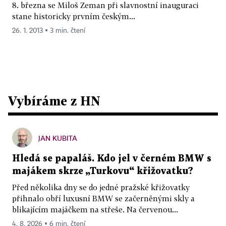
8. března se Miloš Zeman při slavnostní inauguraci
stane historicky prvním českým...
26. 1. 2013 ▪ 3 min. čtení
Vybíráme z HN
JAN KUBITA
Hledá se papaláš. Kdo jel v černém BMW s
majákem skrze „Turkovu“ křižovatku?
Před několika dny se do jedné pražské křižovatky
přihnalo obří luxusní BMW se začerněnými skly a
blikajícím majáčkem na střeše. Na červenou...
4. 8. 2026 ▪ 6 min. čtení