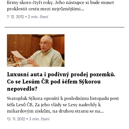
firmy skoro čtyři roky. Jeho nástupce si bude muset
proklestit cestu mezi nejrůznějšími...
7. 12. 2012 ▪ 2 min. čtení
Luxusní auta i podivný prodej pozemků.
Co se Lesům ČR pod šéfem Sýkorou
nepovedlo?
Svatopluk Sýkora opouští k poslednímu listopadu post
šéfa Lesů ČR. Za jeho vlády se Lesy nadechly k
miliardovým ziskům, na druhou stranu se na...
13. 11. 2012 ▪ 3 min. čtení