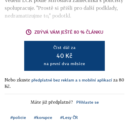
Vedení LČR podle Miroslava Zámečníka s policisty
spolupracuje. "Prostě si přišli pro další podklady,
nedramatizujme to," podotkl.
ZBÝVÁ VÁM JEŠTĚ 80 % ČLÁNKU
Číst dál za
40 Kč
na první dva měsíce
Nebo zkuste
za 80
předplatné bez reklam a s mobilní aplikací
Kč.
Máte již předplatné?
Přihlaste se
#policie
#korupce
#Lesy ČR