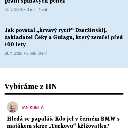
praní špinavých peněz
23. 7. 2026 ▪ 3 min. čtení
Jak povstal „krvavý rytíř“ Dzeržinskij,
zakladatel Čeky a Gulagu, který zemřel před
100 lety
21. 7. 2026 ▪ 6 min. čtení
Vybíráme z HN
JAN KUBITA
Hledá se papaláš. Kdo jel v černém BMW s
majákem skrze „Turkovu“ křižovatku?