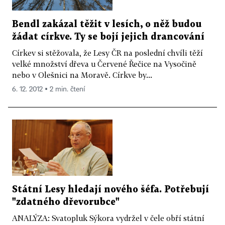
Bendl zakázal těžit v lesích, o něž budou
žádat církve. Ty se bojí jejich drancování
Církev si stěžovala, že Lesy ČR na poslední chvíli těží
velké množství dřeva u Červené Řečice na Vysočině
nebo v Olešnici na Moravě. Církve by...
6. 12. 2012 ▪ 2 min. čtení
Státní Lesy hledají nového šéfa. Potřebují
"zdatného dřevorubce"
ANALÝZA: Svatopluk Sýkora vydržel v čele obří státní