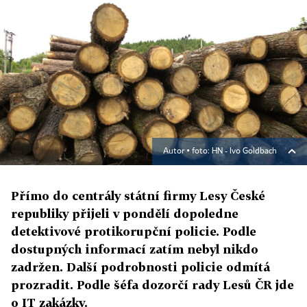
Autor ▪
foto: HN - Ivo Goldbach
Přímo do centrály státní firmy Lesy České
republiky přijeli v pondělí dopoledne
detektivové protikorupční policie. Podle
dostupných informací zatím nebyl nikdo
zadržen. Další podrobnosti policie odmítá
prozradit. Podle šéfa dozorčí rady Lesů ČR jde
o IT zakázky.