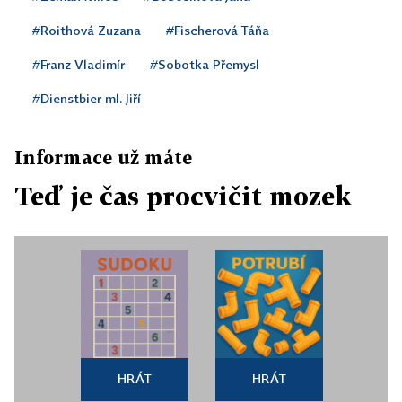
#Roithová Zuzana
#Fischerová Táňa
#Franz Vladimír
#Sobotka Přemysl
#Dienstbier ml. Jiří
Informace už máte
Teď je čas procvičit mozek
HRÁT
HRÁT