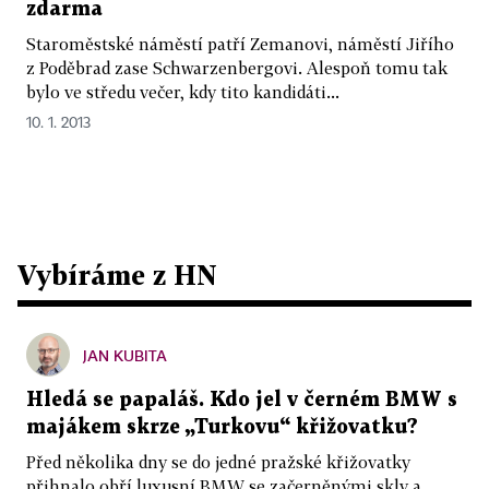
zdarma
Staroměstské náměstí patří Zemanovi, náměstí Jiřího
z Poděbrad zase Schwarzenbergovi. Alespoň tomu tak
bylo ve středu večer, kdy tito kandidáti...
10. 1. 2013
Vybíráme z HN
JAN KUBITA
Hledá se papaláš. Kdo jel v černém BMW s
majákem skrze „Turkovu“ křižovatku?
Před několika dny se do jedné pražské křižovatky
přihnalo obří luxusní BMW se začerněnými skly a