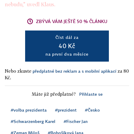
nebudu," uvedl Klaus.
ZBÝVÁ VÁM JEŠTĚ 50 % ČLÁNKU
Číst dál za
40 Kč
na první dva měsíce
Nebo zkuste
za 80
předplatné bez reklam a s mobilní aplikací
Kč.
Máte již předplatné?
Přihlaste se
#volba prezidenta
#prezident
#Česko
#Schwarzenberg Karel
#Fischer Jan
#Zeman Miloš
#Bobošíková Jana