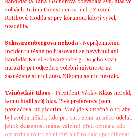
kandidátka Táňa Fischerová odevzdala svůj hlas ve
volbách Jiřímu Dienstbierovi nebo Zuzaně
Roithové. Hodila si prý korunou, kdo jí vyšel,
nesdělila.
Schwarzenbergova nehoda
- Nepříjemnému
incidentu těsně po hlasování se nevyhnul ani
kandidát Karel Schwarzenberg. Do jeho vozu
narazilo při odjezdu z volební místnosti na
zasněžené silnici auto. Nikomu se nic nestalo.
Tajnůstkář Klaus
- Prezident Václav Klaus neřekl,
komu hodil svůj hlas. "Své preference jsem
naznačoval už předtím. Mně jde skutečně o to, aby
byl zvolen někdo, kdo pro tuto zemi už něco udělal,
jehož zkušenost máme všichni před očima a kdo
opravdu s touto zemí cítí a už to dále specifikovat