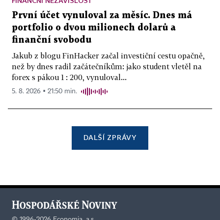
FINANČNÍ NEZÁVISLOST
První účet vynuloval za měsíc. Dnes má
portfolio o dvou milionech dolarů a
finanční svobodu
Jakub z blogu FinHacker začal investiční cestu opačně,
než by dnes radil začátečníkům: jako student vletěl na
forex s pákou 1 : 200, vynuloval...
5. 8. 2026 ▪ 21:50 min.
DALŠÍ ZPRÁVY
©
1996-2026
Economia, a.s.