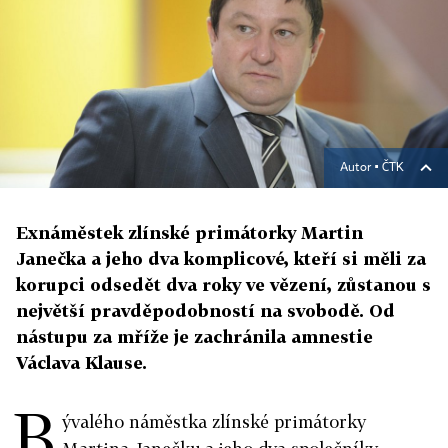
Autor ▪
ČTK
Exnáměstek zlínské primátorky Martin
Janečka a jeho dva komplicové, kteří si měli za
korupci odsedět dva roky ve vězení, zůstanou s
největší pravděpodobností na svobodě. Od
nástupu za mříže je zachránila amnestie
Václava Klause.
B
ývalého náměstka zlínské primátorky