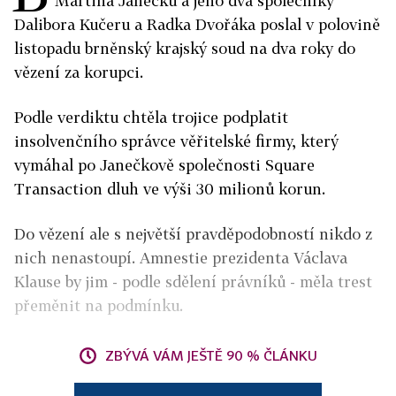
Martina Janečku a jeho dva společníky
Dalibora Kučeru a Radka Dvořáka poslal v polovině
listopadu brněnský krajský soud na dva roky do
vězení za korupci.
Podle verdiktu chtěla trojice podplatit
insolvenčního správce věřitelské firmy, který
vymáhal po Janečkově společnosti Square
Transaction dluh ve výši 30 milionů korun.
Do vězení ale s největší pravděpodobností nikdo z
nich nenastoupí. Amnestie prezidenta Václava
Klause by jim - podle sdělení právníků - měla trest
přeměnit na podmínku.
ZBÝVÁ VÁM JEŠTĚ 90 % ČLÁNKU