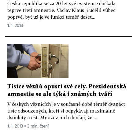
Česká republika se za 20 let své existence dočkala
teprve třetí amnestie. Václav Klaus ji udělil vůbec
poprvé, byť už je ve funkci téměř deset...
1. 1. 2013
Tisíce vězňů opustí své cely. Prezidentská
amnestie se ale týká i známých tváří
V českých věznicích je v současné době téměř dvanáct
tisíc odsouzených, kteří si odpykávají maximálně
dvouletý trest. Mnozí z nich doufají, že...
1. 1. 2013 ▪ 3 min. čtení