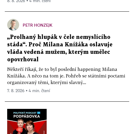
8. 8. 2026 ▪ 4 min. čtení
PETR HONZEJK
„Prolhaný hlupák v čele nemyslícího
stáda“. Proč Milana Knížáka oslavuje
vláda vedená mužem, kterým umělec
opovrhoval
Někteří říkají, že to byl poslední happening Milana
Knížáka. A něco na tom je. Pohřeb se státními poctami
organizovaný těmi, kterými slavný...
7. 8. 2026 ▪ 4 min. čtení