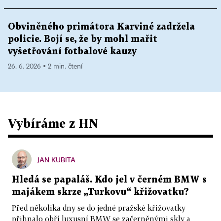
Obviněného primátora Karviné zadržela
policie. Bojí se, že by mohl mařit
vyšetřování fotbalové kauzy
26. 6. 2026 ▪ 2 min. čtení
Vybíráme z HN
JAN KUBITA
Hledá se papaláš. Kdo jel v černém BMW s
majákem skrze „Turkovu“ křižovatku?
Před několika dny se do jedné pražské křižovatky
přihnalo obří luxusní BMW se začerněnými skly a