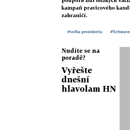
podporu lidí blízkých Václ
kampaň pravicového kandid
zahraničí.
#volba prezidenta
#Schwarze
Nudíte se na
poradě?
Vyřešte
dnešní
hlavolam HN