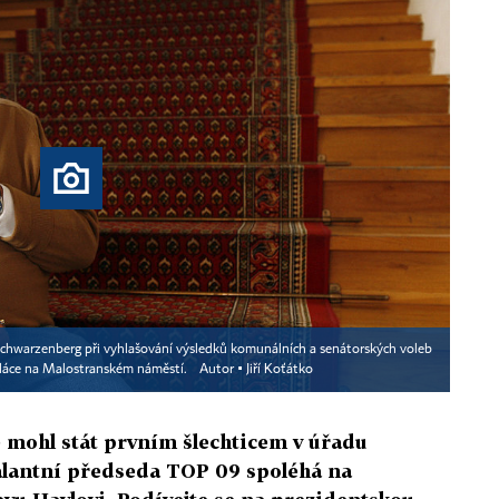
chwarzenberg při vyhlašování výsledků komunálních a senátorských voleb
láce na Malostranském náměstí.
Autor ▪
Jiří Koťátko
 mohl stát prvním šlechticem v úřadu
alantní předseda TOP 09 spoléhá na