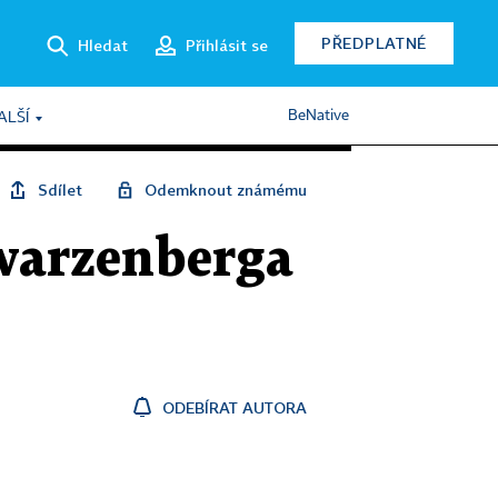
PŘEDPLATNÉ
Hledat
Přihlásit se
BeNative
ALŠÍ
Sdílet
Odemknout známému
warzenberga
ODEBÍRAT AUTORA