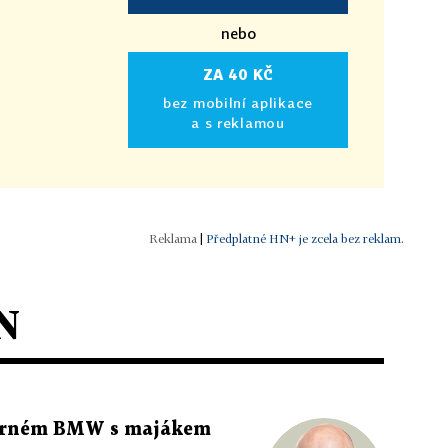
nebo
ZA 40 KČ
bez mobilní aplikace
a s reklamou
|
Předplatné HN+ je zcela bez reklam.
N
 černém BMW s majákem