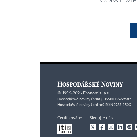
7. 8. 2026 ▪ 55:23 m
©
1996-2026
Economia, a.s.
Hospodářské noviny (print) ISSN 0862-9587
Hospodářské noviny (online) ISSN 2787-950X
Certifikováno
Sledujte nás