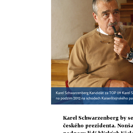
Karel Schwarzenberg Kandidát za TOP 09 Karel S
na podzim 2012 na schodech Kaiserštejnského pa
Karel Schwarzenberg by se
českého prezidenta. Nonš