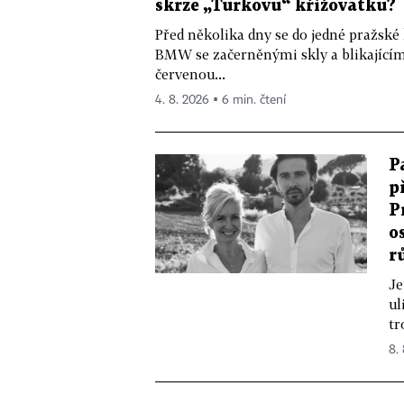
skrze „Turkovu“ křižovatku?
Před několika dny se do jedné pražské
BMW se začerněnými skly a blikající
červenou...
4. 8. 2026 ▪ 6 min. čtení
P
p
P
o
r
Je
ul
tr
8.