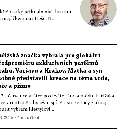
 křižovatky přihnalo obří luxusní
m majáčkem na střeše. Na
ařížská značka vybrala pro globální
ředpremiéru exkluzivních parfémů
rahu, Varšavu a Krakov. Matka a syn
sobně představili kreace na téma voda,
ůže a pižmo
 23. července krátce po deváté ráno a módní Pařížská
ice v centru Prahy ještě spí. Přesto se tudy začínají
ousit vybraní lifestyloví...
 8. 2026 ▪ 4 min. čtení