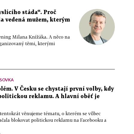
slícího stáda“. Proč
da vedená mužem, kterým
ppening Milana Knížáka. A něco na
rganizovaný těmi, kterými
SOVKA
lém. V Česku se chystají první volby, kdy
 politickou reklamu. A hlavní oběť je
 tentokrát věnujeme tématu, o kterém se vůbec
ačala blokovat politickou reklamu na Facebooku a