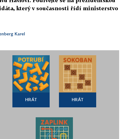
avu Havlovi. Podívejte se na prezidentskou
áta, který v současnosti řídí ministerstvo
nberg Karel
HRÁT
HRÁT