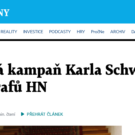
REALITY
INVESTICE
PODCASTY
HRY
PročNe
ARCHIV
D
á kampaň Karla Sch
rafů HN
PŘEHRÁT ČLÁNEK
in. čtení