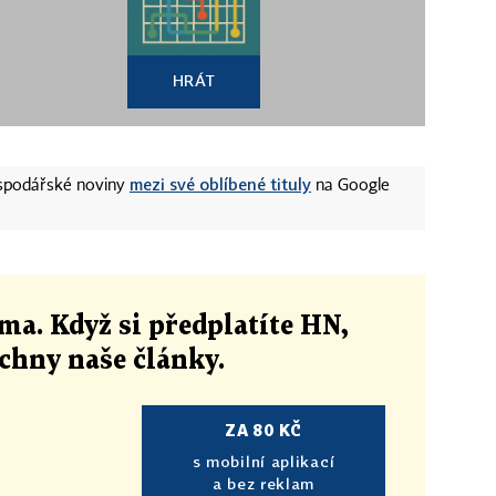
HRÁT
mezi své oblíbené tituly
ospodářské noviny
na Google
ma. Když si předplatíte HN,
echny naše články
.
ZA 80 KČ
s mobilní aplikací
a bez reklam