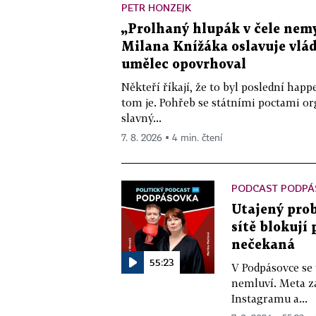
PETR HONZEJK
„Prolhaný hlupák v čele nemy
Milana Knížáka oslavuje vlá
umělec opovrhoval
Někteří říkají, že to byl poslední ha
tom je. Pohřeb se státními poctami o
slavný...
7. 8. 2026 ▪ 4 min. čtení
PODCAST PODPÁ
Utajený prob
sítě blokují
nečekaná
55:23
V Podpásovce se
nemluví. Meta z
Instagramu a...