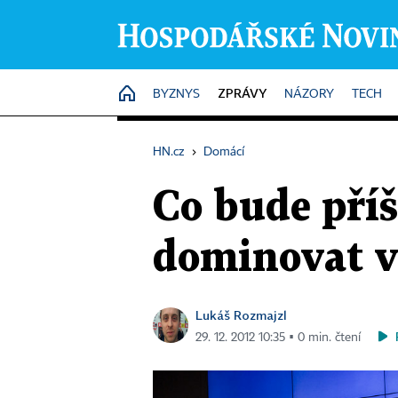
ZPRÁVY
HOME
BYZNYS
NÁZORY
TECH
HN.cz
›
Domácí
Co bude pří
dominovat v
Lukáš Rozmajzl
29. 12. 2012 10:35 ▪ 0 min. čtení