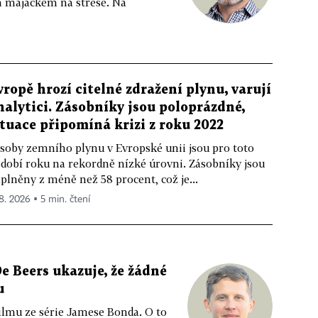
m majáčkem na střeše. Na
vropě hrozí citelné zdražení plynu, varují
nalytici. Zásobníky jsou poloprázdné,
ituace připomíná krizi z roku 2022
soby zemního plynu v Evropské unii jsou pro toto
dobí roku na rekordně nízké úrovni. Zásobníky jsou
plněny z méně než 58 procent, což je...
 8. 2026 ▪ 5 min. čtení
e Beers ukazuje, že žádné
u
ilmu ze série Jamese Bonda. O to