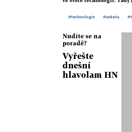
ve světě technologií. Tady 
#technologie
#anketa
#t
Nudíte se na
poradě?
Vyřešte
dnešní
hlavolam HN