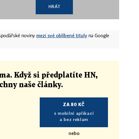
HRÁT
mezi své oblíbené tituly
ospodářské noviny
na Google
ma. Když si předplatíte HN,
echny naše články
.
ZA 80 KČ
s mobilní aplikací
a bez reklam
nebo