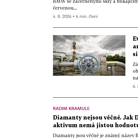
BMW se začerněnými skly a blikající
červenou...
4. 8. 2026 ▪ 6 min. čtení
E
a
s
Zá
ob
na
6.
RADIM KRAMULE
Diamanty nejsou věčné. Jak D
aktivum nemá jistou hodnot
Diamanty jsou věčné je známý název f