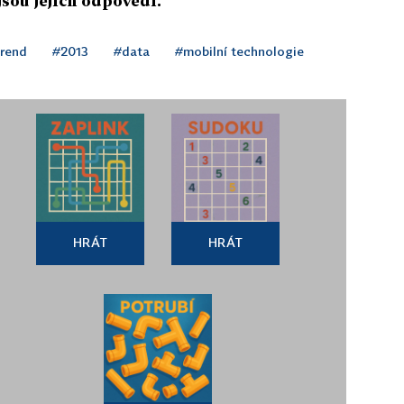
jsou jejich odpovědi.
rend
#2013
#data
#mobilní technologie
HRÁT
HRÁT