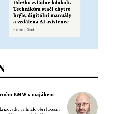
Údržbu zvládne kdokoli.
Technikům stačí chytré
brýle, digitální manuály
a vzdálená AI asistence
▪ 6 min. čtení
N
 černém BMW s majákem
 křižovatky přihnalo obří luxusní