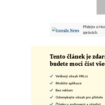
Přidejte si H
zprávách.
Tento článek
je
zdar
budete moci číst vš
Veškerý obsah HN.cz
Mobilní aplikace
Bez reklam
Odemykejte obsah pro přátele
Články v audioverzi + playlist