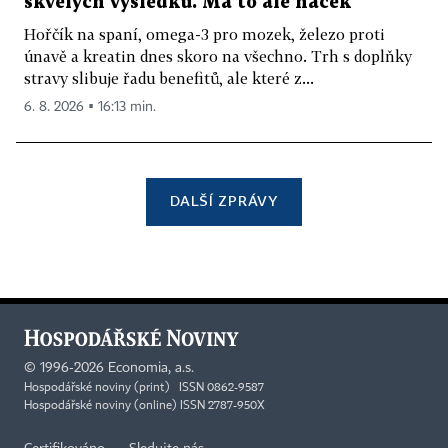
skvělých výsledků. Má to ale háček
Hořčík na spaní, omega-3 pro mozek, železo proti
únavě a kreatin dnes skoro na všechno. Trh s doplňky
stravy slibuje řadu benefitů, ale které z...
6. 8. 2026 ▪ 16:13 min.
DALŠÍ ZPRÁVY
©
1996-2026
Economia, a.s.
Hospodářské noviny (print) ISSN 0862-9587
Hospodářské noviny (online) ISSN 2787-950X