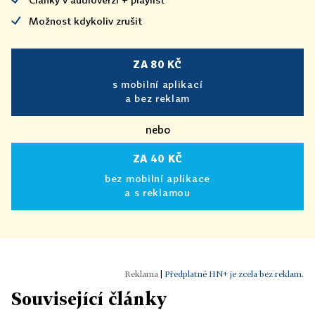
Možnost kdykoliv zrušit
ZA 80 KČ
s mobilní aplikací
a bez reklam
nebo
ZA 40 KČ
bez mobilní aplikace
a s reklamou
|
Předplatné HN+ je zcela bez reklam.
Související články