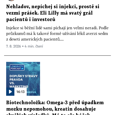
Nehladov, nepíchej si injekci, prostě si
vezmi prášek. Eli Lilly má svatý grál
pacientů i investorů
Injekce si běžní lidé sami píchají jen velmi neradi. Podle
průzkumů má k takové formě užívání léků averzi sedm
z deseti amerických pacientů....
7. 8. 2026 ▪ 4 min. čtení
16:13
Biotechnoložka: Omega-3 před úpadkem
mozku nepomohou, kreatin dosahuje