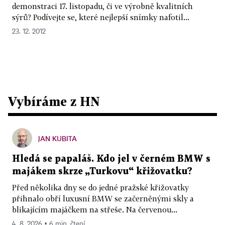
demonstraci 17. listopadu, či ve výrobně kvalitních
sýrů? Podívejte se, které nejlepší snímky nafotil...
23. 12. 2012
Vybíráme z HN
JAN KUBITA
Hledá se papaláš. Kdo jel v černém BMW s
majákem skrze „Turkovu“ křižovatku?
Před několika dny se do jedné pražské křižovatky
přihnalo obří luxusní BMW se začerněnými skly a
blikajícím majáčkem na střeše. Na červenou...
4. 8. 2026 ▪ 6 min. čtení