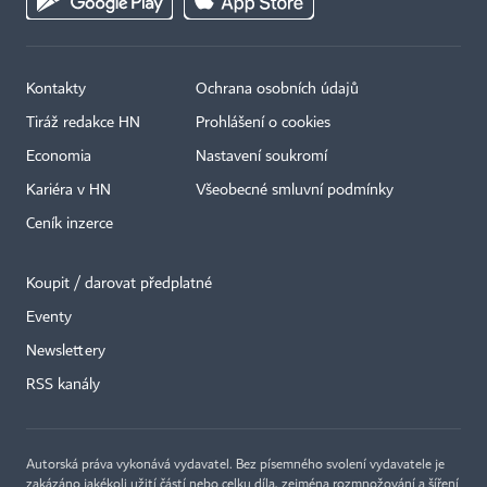
Kontakty
Ochrana osobních údajů
Tiráž redakce HN
Prohlášení o cookies
Economia
Nastavení soukromí
Kariéra v HN
Všeobecné smluvní podmínky
Ceník inzerce
Koupit / darovat předplatné
Eventy
×
Newslettery
RSS kanály
Autorská práva vykonává vydavatel. Bez písemného svolení vydavatele je
zakázáno jakékoli užití částí nebo celku díla, zejména rozmnožování a šíření