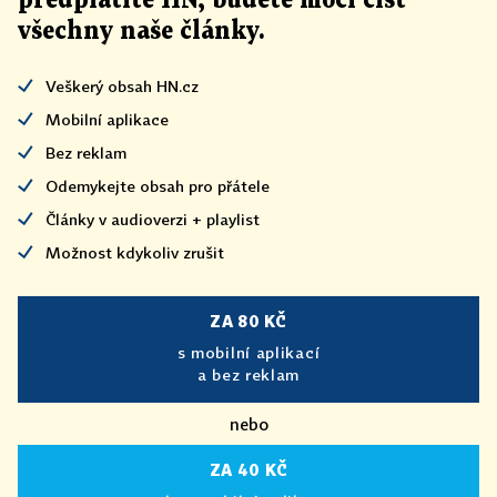
předplatíte HN, budete moci číst
všechny naše články
.
Veškerý obsah HN.cz
Mobilní aplikace
Bez reklam
Odemykejte obsah pro přátele
Články v audioverzi + playlist
Možnost kdykoliv zrušit
ZA 80 KČ
s mobilní aplikací
a bez reklam
nebo
ZA 40 KČ