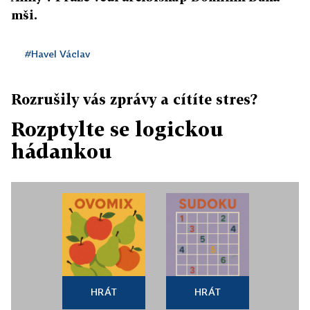
mši.
#Havel Václav
Rozrušily vás zprávy a cítíte stres?
Rozptylte se logickou
hádankou
HRÁT
HRÁT