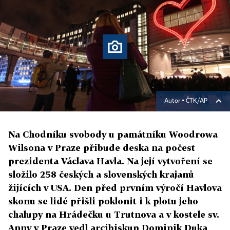
Autor ▪
ČTK/AP
Na Chodníku svobody u památníku Woodrowa
Wilsona v Praze přibude deska na počest
prezidenta Václava Havla. Na její vytvoření se
složilo 258 českých a slovenských krajanů
žijících v USA. Den před prvním výročí Havlova
skonu se lidé přišli poklonit i k plotu jeho
chalupy na Hrádečku u Trutnova a v kostele sv.
Anny v Praze vedl arcibiskup Dominik Duka