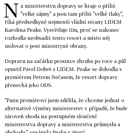
N
a ministerstvu dopravy se hraje o příliš
"velké zájmy" a jsou tam příliš "velké tlaky",
říká předsedkyně nejmenší vládní strany LIDEM
Karolina Peake. Vysvětluje tím, proč se nakonec
rozhodla neobsadit tento resort a místo něj
usilovat o post ministryně obrany.
Dopravu na začátku prosince zhruba po roce a půl
opustil Pavel Dobeš z LIDEM. Peake se dohodla s
premiérem Petrem Nečasem, že resort dopravy
přenechá jeho ODS.
"Panu premiérovi jsem sdělila, že chceme jednat o
alternativě výměny ministerstev v případě, že bude
zároveň shoda na postupném sloučení
ministerstva dopravy a ministerstva průmyslu a
obchodu," oznámila Peake v úterý.