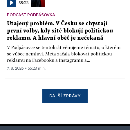
55:23
PODCAST PODPÁSOVKA
Utajený problém. V Česku se chystají
první volby, kdy sítě blokují politickou
reklamu. A hlavní oběť je nečekaná
V Podpásovce se tentokrát věnujeme tématu, o kterém
se vůbec nemluví. Meta začala blokovat politickou
reklamu na Facebooku a Instagramu a...
7. 8. 2026 ▪ 55:23 min.
DALŠÍ ZPRÁVY