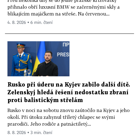
Před několika dny se do jedné pražské křižovatky
přihnalo obří luxusní BMW se začerněnými skly a
blikajícím majáčkem na střeše. Na červenou...
4. 8. 2026 ▪ 6 min. čtení
Rusko při úderu na Kyjev zabilo další dítě.
Zelenskyj hledá řešení nedostatku zbraní
proti balistickým střelám
Rusko v noci na sobotu znovu zaútočilo na Kyjev a jeho
okolí. Při útoku zahynul tříletý chlapec se svými
prarodiči. Jeho rodiče a patnáctiletý...
8. 8. 2026 ▪ 3 min. čtení