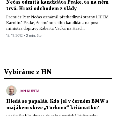
Nečas odmítá kandidáta Peake, ta na něm
trvá. Hrozí odchodem z vlády
Premiér Petr Nečas oznámil předsedkyni strany LIDEM
Karolíně Peake, že jméno jejího kandidáta na post
ministra dopravy Roberta Vacka na Hrad...
15. 11. 2012 ▪ 2 min. čtení
Vybíráme z HN
JAN KUBITA
Hledá se papaláš. Kdo jel v černém BMW s
majákem skrze „Turkovu“ křižovatku?