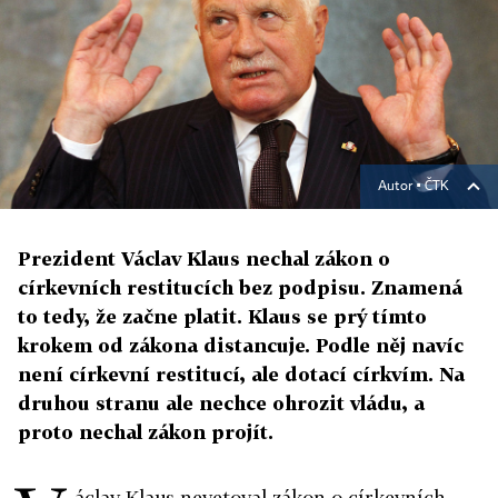
Autor ▪
ČTK
Prezident Václav Klaus nechal zákon o
církevních restitucích bez podpisu. Znamená
to tedy, že začne platit. Klaus se prý tímto
krokem od zákona distancuje. Podle něj navíc
není církevní restitucí, ale dotací církvím. Na
druhou stranu ale nechce ohrozit vládu, a
proto nechal zákon projít.
áclav Klaus nevetoval zákon o církevních