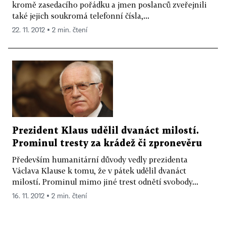
kromě zasedacího pořádku a jmen poslanců zveřejnili
také jejich soukromá telefonní čísla,...
22. 11. 2012 ▪ 2 min. čtení
Prezident Klaus udělil dvanáct milostí.
Prominul tresty za krádež či zpronevěru
Především humanitární důvody vedly prezidenta
Václava Klause k tomu, že v pátek udělil dvanáct
milostí. Prominul mimo jiné trest odnětí svobody...
16. 11. 2012 ▪ 2 min. čtení