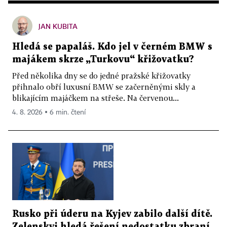
JAN KUBITA
Hledá se papaláš. Kdo jel v černém BMW s
majákem skrze „Turkovu“ křižovatku?
Před několika dny se do jedné pražské křižovatky
přihnalo obří luxusní BMW se začerněnými skly a
blikajícím majáčkem na střeše. Na červenou...
4. 8. 2026 ▪ 6 min. čtení
Rusko při úderu na Kyjev zabilo další dítě.
Zelenskyj hledá řešení nedostatku zbraní