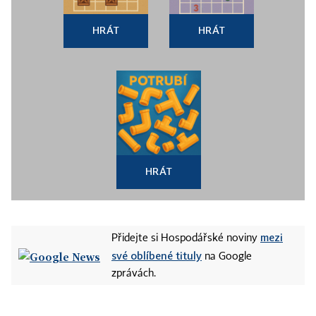
HRÁT
HRÁT
HRÁT
mezi
Přidejte si Hospodářské noviny
své oblíbené tituly
na Google
zprávách.