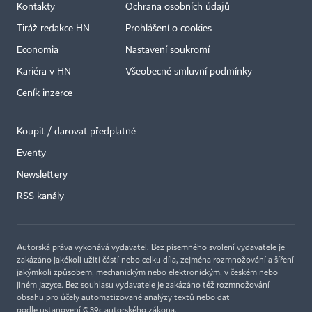
Kontakty
Ochrana osobních údajů
Tiráž redakce HN
Prohlášení o cookies
Economia
Nastavení soukromí
Kariéra v HN
Všeobecné smluvní podmínky
Ceník inzerce
Koupit / darovat předplatné
Eventy
×
Newslettery
RSS kanály
Autorská práva vykonává vydavatel. Bez písemného svolení vydavatele je
zakázáno jakékoli užití částí nebo celku díla, zejména rozmnožování a šíření
jakýmkoli způsobem, mechanickým nebo elektronickým, v českém nebo
jiném jazyce. Bez souhlasu vydavatele je zakázáno též rozmnožování
obsahu pro účely automatizované analýzy textů nebo dat
podle ustanovení § 39c autorského zákona.