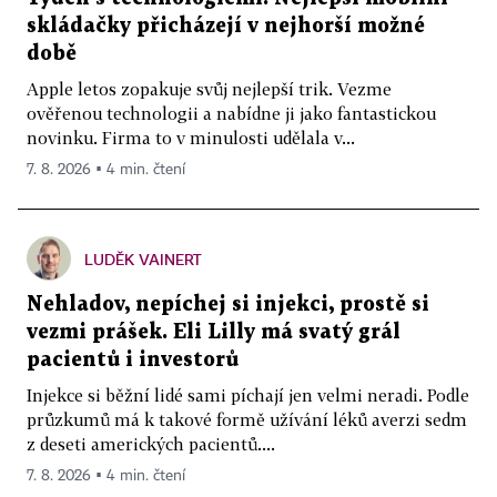
skládačky přicházejí v nejhorší možné
době
Apple letos zopakuje svůj nejlepší trik. Vezme
ověřenou technologii a nabídne ji jako fantastickou
novinku. Firma to v minulosti udělala v...
7. 8. 2026 ▪ 4 min. čtení
LUDĚK VAINERT
Nehladov, nepíchej si injekci, prostě si
vezmi prášek. Eli Lilly má svatý grál
pacientů i investorů
Injekce si běžní lidé sami píchají jen velmi neradi. Podle
průzkumů má k takové formě užívání léků averzi sedm
z deseti amerických pacientů....
7. 8. 2026 ▪ 4 min. čtení