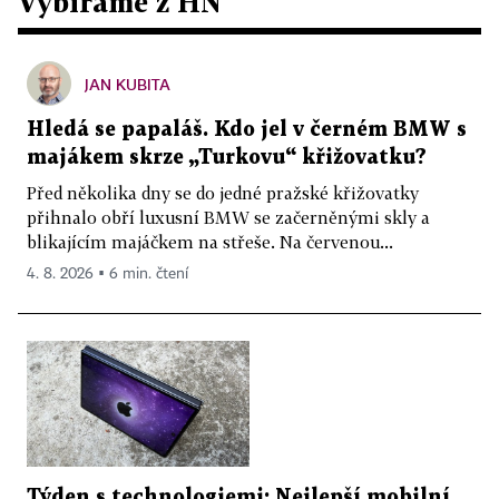
Vybíráme z HN
JAN KUBITA
Hledá se papaláš. Kdo jel v černém BMW s
majákem skrze „Turkovu“ křižovatku?
Před několika dny se do jedné pražské křižovatky
přihnalo obří luxusní BMW se začerněnými skly a
blikajícím majáčkem na střeše. Na červenou...
4. 8. 2026 ▪ 6 min. čtení
Týden s technologiemi: Nejlepší mobilní