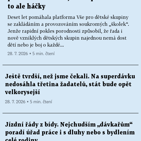
to ale háčky
Deset let pomáhala platforma Vše pro dětské skupiny
se zakládáním a provozováním soukromých „školek“.
Jenže rapidní pokles porodnosti způsobil, že řada i
nově vzniklých dětských skupin najednou nemá dost
dětí nebo je boj o každé...
28. 7. 2026 ▪ 5 min. čtení
Ještě tvrdší, než jsme čekali. Na superdávku
nedosáhla třetina žadatelů, stát bude opět
velkorysejší
28. 7. 2026 ▪ 5 min. čtení
Jízdní řády z bídy. Nejchudším „dávkařům“
poradí úřad práce i s dluhy nebo s bydlením
celé rodiny