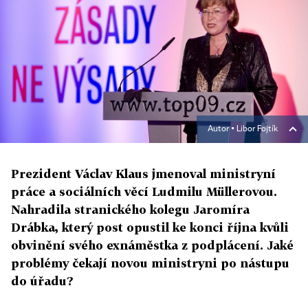
Autor ▪
Libor Fojtík
Prezident Václav Klaus jmenoval ministryní
práce a sociálních věcí Ludmilu Müllerovou.
Nahradila stranického kolegu Jaromíra
Drábka, který post opustil ke konci října kvůli
obvinění svého exnáměstka z podplácení. Jaké
problémy čekají novou ministryni po nástupu
do úřadu?