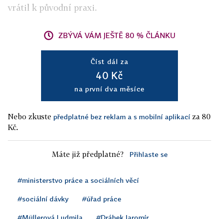
vrátil k původní praxi.
ZBÝVÁ VÁM JEŠTĚ 80 % ČLÁNKU
Číst dál za
40 Kč
na první dva měsíce
Nebo zkuste
za 80
předplatné bez reklam a s mobilní aplikací
Kč.
Máte již předplatné?
Přihlaste se
#ministerstvo práce a sociálních věcí
#sociální dávky
#úřad práce
#Müllerová Ludmila
#Drábek Jaromír