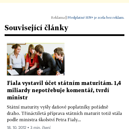
|
Předplatné HN+ je zcela bez reklam.
Související články
Fiala vystavil účet státním maturitám. 1,4
miliardy nepotřebuje komentář, tvrdí
ministr
Státní maturity vyšly daňové poplatníky pořádně
draho. Třináctiletá příprava státních maturit totiž stála
podle ministra školství Petra Fialy...
18. 10. 2012 ▪ 3 min. čtení