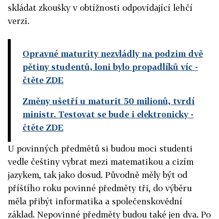
skládat zkoušky v obtížnosti odpovídající lehčí
verzi.
Opravné maturity nezvládly na podzim dvě
pětiny studentů, loni bylo propadlíků víc
-
čtěte ZDE
Změny ušetří u maturit 50 milionů, tvrdí
ministr. Testovat se bude i elektronicky
-
čtěte ZDE
U povinných předmětů si budou moci studenti
vedle češtiny vybrat mezi matematikou a cizím
jazykem, tak jako dosud. Původně měly být od
příštího roku povinné předměty tři, do výběru
měla přibýt informatika a společenskovědní
základ. Nepovinné předměty budou také jen dva. Po