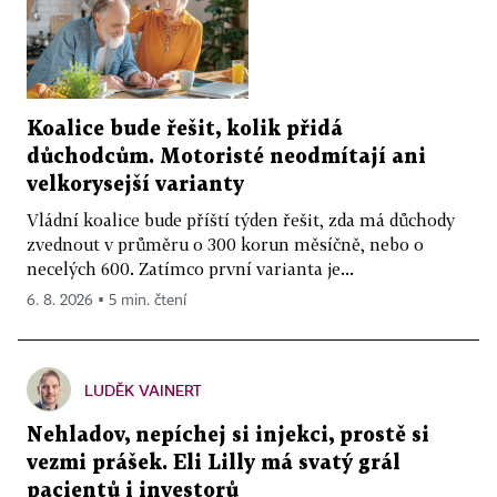
Koalice bude řešit, kolik přidá
důchodcům. Motoristé neodmítají ani
velkorysejší varianty
Vládní koalice bude příští týden řešit, zda má důchody
zvednout v průměru o 300 korun měsíčně, nebo o
necelých 600. Zatímco první varianta je...
6. 8. 2026 ▪ 5 min. čtení
LUDĚK VAINERT
Nehladov, nepíchej si injekci, prostě si
vezmi prášek. Eli Lilly má svatý grál
pacientů i investorů