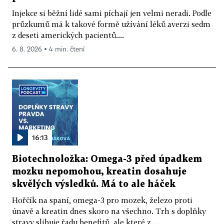
Injekce si běžní lidé sami píchají jen velmi neradi. Podle
průzkumů má k takové formě užívání léků averzi sedm
z deseti amerických pacientů....
6. 8. 2026 ▪ 4 min. čtení
16:13
Biotechnoložka: Omega-3 před úpadkem
mozku nepomohou, kreatin dosahuje
skvělých výsledků. Má to ale háček
Hořčík na spaní, omega-3 pro mozek, železo proti
únavě a kreatin dnes skoro na všechno. Trh s doplňky
stravy slibuje řadu benefitů, ale které z...