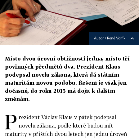
Autor ▪
René Volfík
Místo dvou úrovní obtížnosti jedna, místo tří
povinných předmětů dva. Prezident Klaus
podepsal novelu zákona, která dá státním
maturitám novou podobu. Řešení je však jen
dočasné, do roku 2015 má dojít k dalším
změnám.
P
rezident Václav Klaus v pátek podepsal
novelu zákona, podle které budou mít
maturity v příštích dvou letech jen jednu úroveň