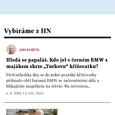
Vybíráme z HN
JAN KUBITA
Hledá se papaláš. Kdo jel v černém BMW s
majákem skrze „Turkovu“ křižovatku?
Před několika dny se do jedné pražské křižovatky
přihnalo obří luxusní BMW se začerněnými skly a
blikajícím majáčkem na střeše. Na červenou...
4. 8. 2026 ▪ 6 min. čtení