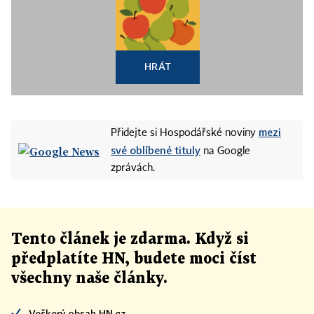
HRÁT
mezi
Přidejte si Hospodářské noviny
své oblíbené tituly
na Google
zprávách.
Tento článek
je
zdarma. Když si
předplatíte HN, budete moci číst
všechny naše články
.
Veškerý obsah HN.cz