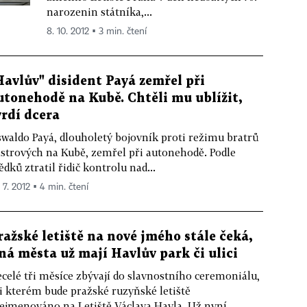
narozenin státníka,...
8. 10. 2012 ▪ 3 min. čtení
Havlův" disident Payá zemřel při
utonehodě na Kubě. Chtěli mu ublížit,
vrdí dcera
waldo Payá, dlouholetý bojovník proti režimu bratrů
strových na Kubě, zemřel při autonehodě. Podle
ědků ztratil řidič kontrolu nad...
 7. 2012 ▪ 4 min. čtení
ražské letiště na nové jmého stále čeká,
iná města už mají Havlův park či ulici
celé tři měsíce zbývají do slavnostního ceremoniálu,
i kterém bude pražské ruzyňské letiště
ejmenováno na Letiště Václava Havla. Už nyní...