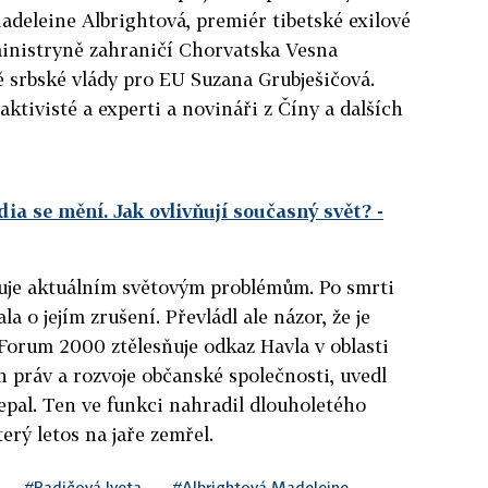
deleine Albrightová, premiér tibetské exilové
inistryně zahraničí Chorvatska Vesna
 srbské vlády pro EU Suzana Grubješičová.
 aktivisté a experti a novináři z Číny a dalších
ia se mění. Jak ovlivňují současný svět?
-
uje aktuálním světovým problémům. Po smrti
a o jejím zrušení. Převládl ale názor, že je
Forum 2000 ztělesňuje odkaz Havla v oblasti
 práv a rozvoje občanské společnosti, uvedl
epal. Ten ve funkci nahradil dlouholetého
erý letos na jaře zemřel.
#Radičová Iveta
#Albrightová Madeleine