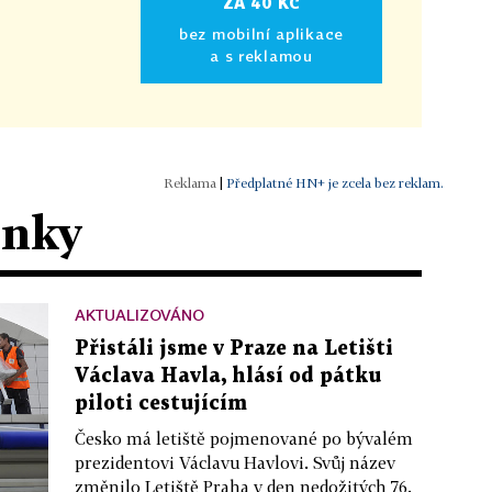
ZA 40 KČ
bez mobilní aplikace
a s reklamou
|
Předplatné HN+ je zcela bez reklam.
ánky
AKTUALIZOVÁNO
Přistáli jsme v Praze na Letišti
Václava Havla, hlásí od pátku
piloti cestujícím
Česko má letiště pojmenované po bývalém
prezidentovi Václavu Havlovi. Svůj název
změnilo Letiště Praha v den nedožitých 76.