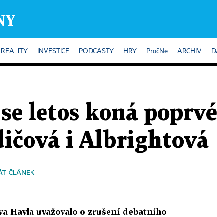
REALITY
INVESTICE
PODCASTY
HRY
PročNe
ARCHIV
D
e letos koná poprvé
ičová i Albrightová
ÁT ČLÁNEK
va Havla uvažovalo o zrušení debatního