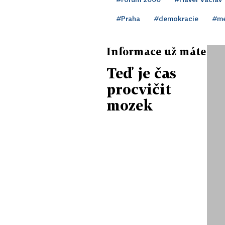
#Praha
#demokracie
#mé
Informace už máte
Teď je čas
procvičit
mozek