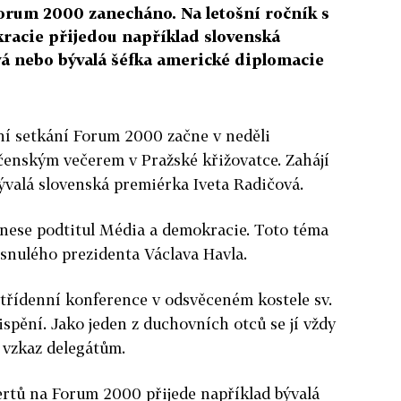
Forum 2000 zanecháno. Na letošní ročník s
racie přijedou například slovenská
á nebo bývalá šéfka americké diplomacie
ní setkání Forum 2000 začne v neděli
čenským večerem v Pražské křižovatce. Zahájí
ývalá slovenská premiérka Iveta Radičová.
k nese podtitul Média a demokracie. Toto téma
esnulého prezidenta Václava Havla.
e třídenní konference v odsvěceném kostele sv.
ispění. Jako jeden z duchovních otců se jí vždy
l vzkaz delegátům.
ertů na Forum 2000 přijede například bývalá