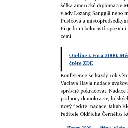
šéfka americké diplomacie Ma
vlády Lozang Sanggjä nebo m
Pusičová a místopředsedkyně
Přijedou i běloruští opoziční
zemí.
On-line z Fora 2000: Méd
čtěte ZDE
Konference se každý rok věn
Václava Havla nadace uvažoval
správné pokračovat. Nadace 
podpory demokracie, lidských
nový ředitel nadace Jakub Kl
ředitele Oldřicha Černého, kt
#Forum 2000
#Havel Václav