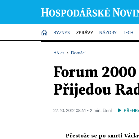
ZPRÁVY
HOME
BYZNYS
NÁZORY
TECH
HN.cz
›
Domácí
Forum 2000 s
Přijedou Rad
PŘEHR
22. 10. 2012 08:41 ▪ 2 min. čtení
Přestože se po smrti Václa