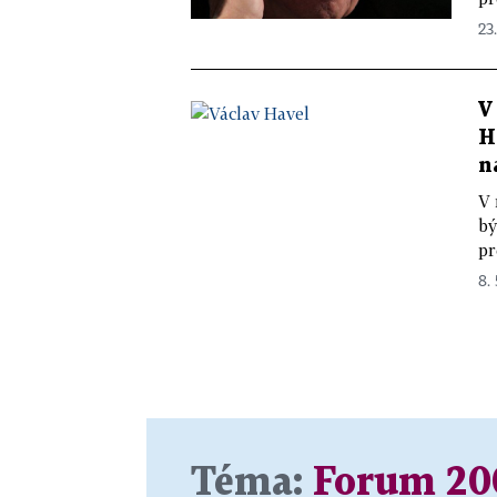
23.
V
H
n
V 
bý
pr
8. 
Téma:
Forum 20