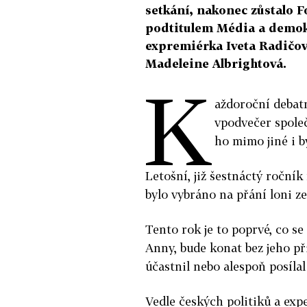
setkání, nakonec zůstalo 
podtitulem Média a demok
expremiérka Iveta Radičov
Madeleine Albrightová.
K
aždoroční debat
vpodvečer spole
ho mimo jiné i b
Letošní, již šestnáctý roční
bylo vybráno na přání loni z
Tento rok je to poprvé, co s
Anny, bude konat bez jeho př
účastnil nebo alespoň posíla
Vedle českých politiků a exp