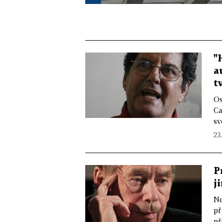
"
a
t
Os
Ca
sv
23.
P
j
Ne
př
př