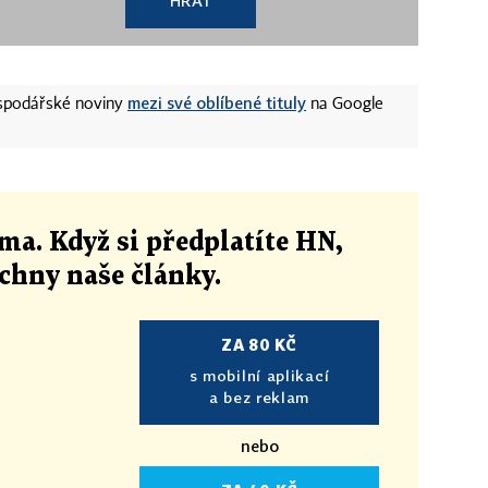
HRÁT
mezi své oblíbené tituly
ospodářské noviny
na Google
ma. Když si předplatíte HN,
echny naše články
.
ZA 80 KČ
s mobilní aplikací
a bez reklam
nebo