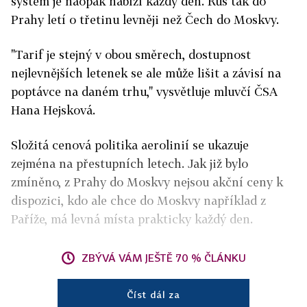
systém je naopak nabízí každý den. Rus tak do
Prahy letí o třetinu levněji než Čech do Moskvy.
"Tarif je stejný v obou směrech, dostupnost
nejlevnějších letenek se ale může lišit a závisí na
poptávce na daném trhu," vysvětluje mluvčí ČSA
Hana Hejsková.
Složitá cenová politika aerolinií se ukazuje
zejména na přestupních letech. Jak již bylo
zmíněno, z Prahy do Moskvy nejsou akční ceny k
dispozici, kdo ale chce do Moskvy například z
Paříže, má levná místa prakticky každý den.
ZBÝVÁ VÁM JEŠTĚ 70 % ČLÁNKU
Číst dál za