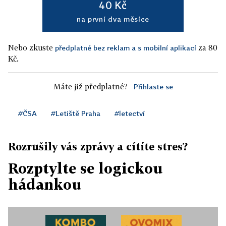
40 Kč
na první dva měsíce
Nebo zkuste
za 80
předplatné bez reklam a s mobilní aplikací
Kč.
Máte již předplatné?
Přihlaste se
#ČSA
#Letiště Praha
#letectví
Rozrušily vás zprávy a cítíte stres?
Rozptylte se logickou
hádankou