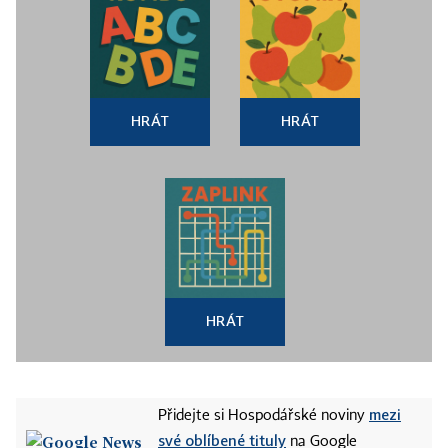
HRÁT
HRÁT
HRÁT
mezi
Přidejte si Hospodářské noviny
své oblíbené tituly
na Google