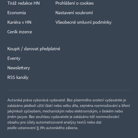
Tiráž redakce HN
Prohlášení o cookies
Economia
Nastavení soukromí
Kariéra v HN
Všeobecné smluvní podmínky
Ceník inzerce
Koupit / darovat předplatné
Eventy
×
Newslettery
RSS kanály
Autorská práva vykonává vydavatel. Bez písemného svolení vydavatele je
zakázáno jakékoli užití částí nebo celku díla, zejména rozmnožování a šíření
jakýmkoli způsobem, mechanickým nebo elektronickým, v českém nebo
jiném jazyce. Bez souhlasu vydavatele je zakázáno též rozmnožování
obsahu pro účely automatizované analýzy textů nebo dat
podle ustanovení § 39c autorského zákona.