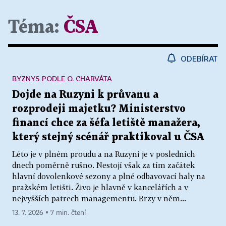
Téma:
ČSA
ODEBÍRAT
BYZNYS PODLE O. CHARVÁTA
Dojde na Ruzyni k průvanu a
rozprodeji majetku? Ministerstvo
financí chce za šéfa letiště manažera,
který stejný scénář praktikoval u ČSA
Léto je v plném proudu a na Ruzyni je v posledních
dnech poměrně rušno. Nestojí však za tím začátek
hlavní dovolenkové sezony a plné odbavovací haly na
pražském letišti. Živo je hlavně v kancelářích a v
nejvyšších patrech managementu. Brzy v něm...
13. 7. 2026 ▪ 7 min. čtení