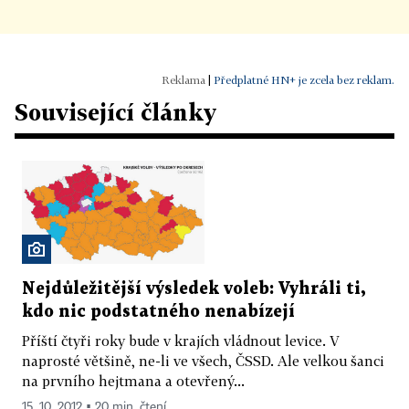
|
Předplatné HN+ je zcela bez reklam.
Související články
Nejdůležitější výsledek voleb: Vyhráli ti,
kdo nic podstatného nenabízejí
Příští čtyři roky bude v krajích vládnout levice. V
naprosté většině, ne-li ve všech, ČSSD. Ale velkou šanci
na prvního hejtmana a otevřený...
15. 10. 2012 ▪ 20 min. čtení