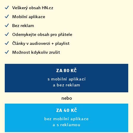
Veškerý obsah HN.cz
Mobilní aplikace
Bez reklam
Odemykejte obsah pro přátele
Články v audioverzi + playlist
Možnost kdykoliv zrušit
ZA 80 KČ
s mobilní aplikací
a bez reklam
nebo
ZA 40 KČ
bez mobilní aplikace
a s reklamou