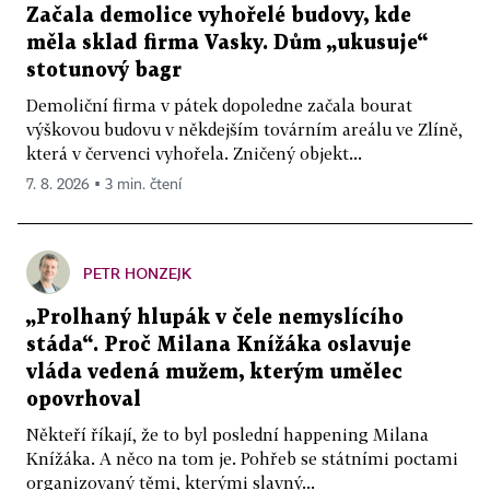
Začala demolice vyhořelé budovy, kde
měla sklad firma Vasky. Dům „ukusuje“
stotunový bagr
Demoliční firma v pátek dopoledne začala bourat
výškovou budovu v někdejším továrním areálu ve Zlíně,
která v červenci vyhořela. Zničený objekt...
7. 8. 2026 ▪ 3 min. čtení
PETR HONZEJK
„Prolhaný hlupák v čele nemyslícího
stáda“. Proč Milana Knížáka oslavuje
vláda vedená mužem, kterým umělec
opovrhoval
Někteří říkají, že to byl poslední happening Milana
Knížáka. A něco na tom je. Pohřeb se státními poctami
organizovaný těmi, kterými slavný...