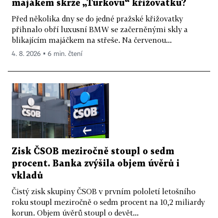
majákem skrze „Turkovu“ křižovatku?
Před několika dny se do jedné pražské křižovatky
přihnalo obří luxusní BMW se začerněnými skly a
blikajícím majáčkem na střeše. Na červenou...
4. 8. 2026 ▪ 6 min. čtení
Zisk ČSOB meziročně stoupl o sedm
procent. Banka zvýšila objem úvěrů i
vkladů
Čistý zisk skupiny ČSOB v prvním pololetí letošního
roku stoupl meziročně o sedm procent na 10,2 miliardy
korun. Objem úvěrů stoupl o devět...