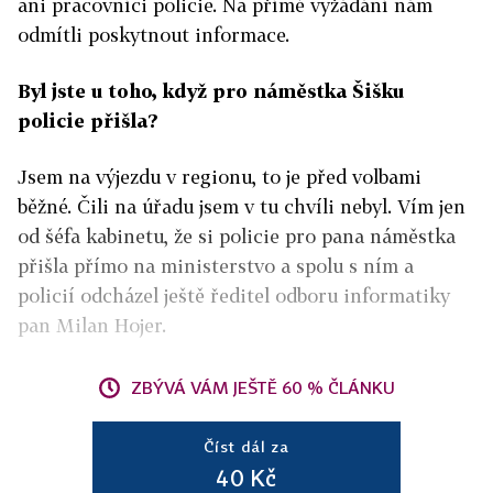
ani pracovníci policie. Na přímé vyžádání nám
odmítli poskytnout informace.
Byl jste u toho, když pro náměstka Šišku
policie přišla?
Jsem na výjezdu v regionu, to je před volbami
běžné. Čili na úřadu jsem v tu chvíli nebyl. Vím jen
od šéfa kabinetu, že si policie pro pana náměstka
přišla přímo na ministerstvo a spolu s ním a
policií odcházel ještě ředitel odboru informatiky
pan Milan Hojer.
ZBÝVÁ VÁM JEŠTĚ 60 % ČLÁNKU
Číst dál za
40 Kč