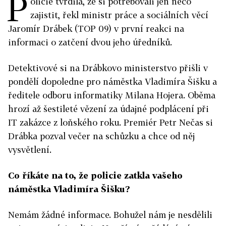
P
olicie tvrdila, že si potřebovali jen něco
zajistit, řekl ministr práce a sociálních věcí
Jaromír Drábek (TOP 09) v první reakci na
informaci o zatčení dvou jeho úředníků.
Detektivové si na Drábkovo ministerstvo přišli v
pondělí dopoledne pro náměstka Vladimíra Šišku a
ředitele odboru informatiky Milana Hojera. Oběma
hrozí až šestileté vězení za údajné podplácení při
IT zakázce z loňského roku. Premiér Petr Nečas si
Drábka pozval večer na schůzku a chce od něj
vysvětlení.
Co říkáte na to, že policie zatkla vašeho
náměstka Vladimíra Šišku?
Nemám žádné informace. Bohužel nám je nesdělili