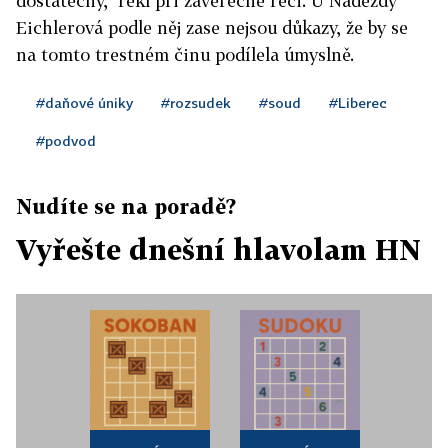
dostatečný," řekl při závěrečné řeči. U Naděždy
Eichlerová podle něj zase nejsou důkazy, že by se
na tomto trestném činu podílela úmyslně.
#daňové úniky
#rozsudek
#soud
#Liberec
#podvod
Nudíte se na poradě?
Vyřešte dnešní hlavolam HN