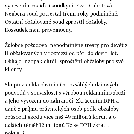
vynesení rozsudku soudkyně Eva Drahotová.
Neubera soud potrestal třemi roky podmíněně.
Ostatní obžalované soud zprostil obžaloby.
Rozsudek není pravomocný.
Žalobce požadoval nepodmíněné tresty pro devět z
11 obžalovaných v rozmezí od pěti do devíti let.
Obhájci naopak chtěli zproštění obžaloby pro své
klienty.
Skupina čelila obvinění z rozsáhlých daňových
podvodů v souvislosti s výrobou reklamního zboží
a jeho vývozem do zahraničí. Zkrácením DPH a
daně z příjmu právnických osob podle obžaloby
způsobili škodu více než 49 milionů korun a o
dalších téměř 12 milionů Kč se DPH zkrátit
pokusili.