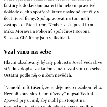
faktury k dodávkám materiálu nebo nepravdivé
doklady o jeho spotřebě, které následně končily v
účetnictví firmy. Spolupracovat na tom měli
zástupci dalších firem, Neuber zastupoval firmu
Miko Moravia a Pokorný společnost Korona
Slezská. Obě firmy jsou v likvidaci.
Vzal vinu na sebe
Hlavní obžalovaný, bývalý policista Josef Vedral, ve
středu v dopise zaslaném senátu vzal vinu na sebe.
Ostatní podle něj o ničem nevěděli.
"Nemohli mít tušení, že se děje něco nezákonného.
Neznali souvislosti, ani důvody," napsal Vedral.
Zpověď prý učinil, aby mohl přistoupit na
pravoslavnou víru a s ohledem na svoji rodinu.