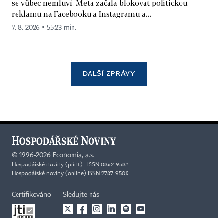
se vůbec nemluví. Meta začala blokovat politickou
reklamu na Facebooku a Instagramu a...
7. 8. 2026 ▪ 55:23 min.
DALŠÍ ZPRÁVY
©
1996-2026
Economia, a.s.
Hospodářské noviny (print) ISSN 0862-9587
Hospodářské noviny (online) ISSN 2787-950X
Certifikováno
Sledujte nás