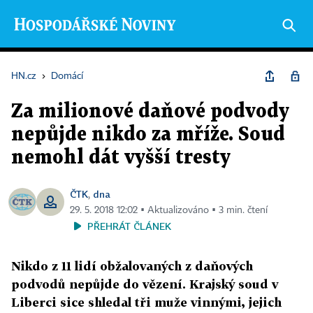
HN.cz
›
Domácí
Za milionové daňové podvody
nepůjde nikdo za mříže. Soud
nemohl dát vyšší tresty
ČTK
dna
,
29. 5. 2018 12:02 ▪ Aktualizováno ▪ 3 min. čtení
PŘEHRÁT ČLÁNEK
Nikdo z 11 lidí obžalovaných z daňových
podvodů nepůjde do vězení. Krajský soud v
Liberci sice shledal tři muže vinnými, jejich