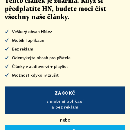
Tento článek
je
zdarma. Když si
předplatíte HN, budete moci číst
všechny naše články
.
Veškerý obsah HN.cz
Mobilní aplikace
Bez reklam
Odemykejte obsah pro přátele
Články v audioverzi + playlist
Možnost kdykoliv zrušit
ZA 80 KČ
s mobilní aplikací
a bez reklam
nebo