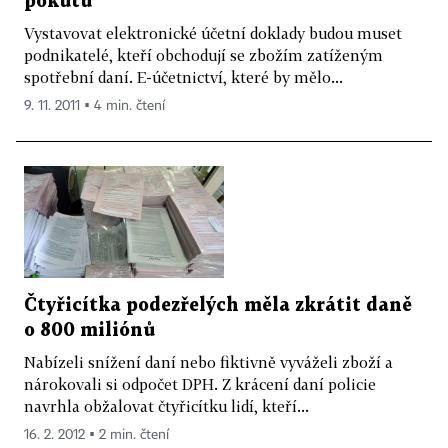
pokutu
Vystavovat elektronické účetní doklady budou muset
podnikatelé, kteří obchodují se zbožím zatíženým
spotřební daní. E-účetnictví, které by mělo...
9. 11. 2011 ▪ 4 min. čtení
Čtyřicítka podezřelých měla zkrátit daně
o 800 miliónů
Nabízeli snížení daní nebo fiktivně vyváželi zboží a
nárokovali si odpočet DPH. Z krácení daní policie
navrhla obžalovat čtyřicítku lidí, kteří...
16. 2. 2012 ▪ 2 min. čtení