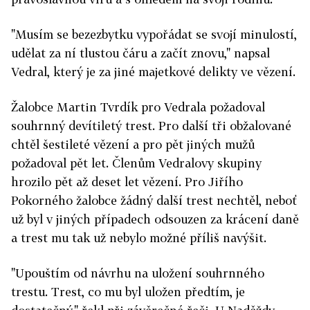
"Musím se bezezbytku vypořádat se svojí minulostí,
udělat za ní tlustou čáru a začít znovu," napsal
Vedral, který je za jiné majetkové delikty ve vězení.
Žalobce Martin Tvrdík pro Vedrala požadoval
souhrnný devítiletý trest. Pro další tři obžalované
chtěl šestileté vězení a pro pět jiných mužů
požadoval pět let. Členům Vedralovy skupiny
hrozilo pět až deset let vězení. Pro Jiřího
Pokorného žalobce žádný další trest nechtěl, neboť
už byl v jiných případech odsouzen za krácení daně
a trest mu tak už nebylo možné příliš navýšit.
"Upouštím od návrhu na uložení souhrnného
trestu. Trest, co mu byl uložen předtím, je