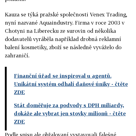
Kauza se týká pražské společnosti Venex Trading,
nyní nazvané Aquaindustry. Firma v roce 2003 v
Chotyni na Liberecku ze surovin od několika
dodavatelů vyráběla například drobná reklamní
balení kosmetiky, zboží se následně vyváželo do
zahraničí.
Finanční úřad se inspiroval u agentů.
Unikátní systém odhalí daňové úniky
- čtěte
ZDE
Stát doměřuje za podvody s DPH miliardy,
dokáže ale vybrat jen stovky milionů
- čtěte
ZDE
Podle spisu ale obžalovaní vystavovali falešné