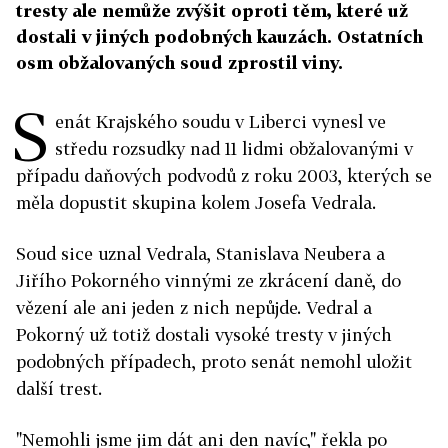
tresty ale nemůže zvýšit oproti těm, které už
dostali v jiných podobných kauzách. Ostatních
osm obžalovaných soud zprostil viny.
S
enát Krajského soudu v Liberci vynesl ve
středu rozsudky nad 11 lidmi obžalovanými v
případu daňových podvodů z roku 2003, kterých se
měla dopustit skupina kolem Josefa Vedrala.
Soud sice uznal Vedrala, Stanislava Neubera a
Jiřího Pokorného vinnými ze zkrácení daně, do
vězení ale ani jeden z nich nepůjde. Vedral a
Pokorný už totiž dostali vysoké tresty v jiných
podobných případech, proto senát nemohl uložit
další trest.
"Nemohli jsme jim dát ani den navíc," řekla po