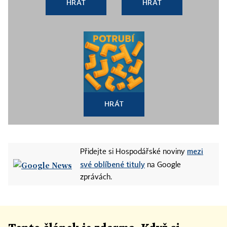
HRÁT
HRÁT
HRÁT
mezi
Přidejte si Hospodářské noviny
své oblíbené tituly
na Google
zprávách.