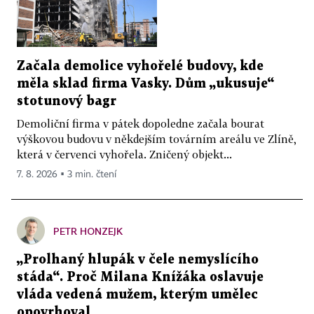
Začala demolice vyhořelé budovy, kde
měla sklad firma Vasky. Dům „ukusuje“
stotunový bagr
Demoliční firma v pátek dopoledne začala bourat
výškovou budovu v někdejším továrním areálu ve Zlíně,
která v červenci vyhořela. Zničený objekt...
7. 8. 2026 ▪ 3 min. čtení
PETR HONZEJK
„Prolhaný hlupák v čele nemyslícího
stáda“. Proč Milana Knížáka oslavuje
vláda vedená mužem, kterým umělec
opovrhoval