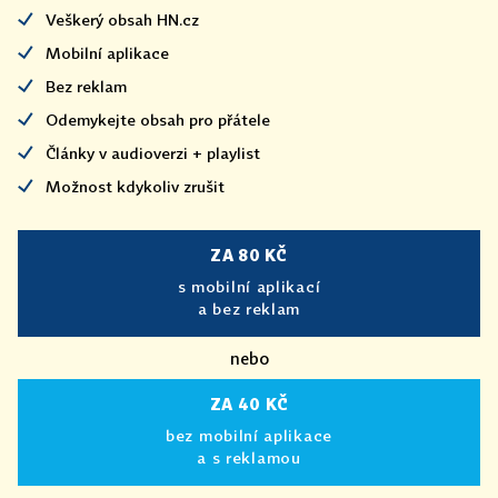
Veškerý obsah HN.cz
Mobilní aplikace
Bez reklam
Odemykejte obsah pro přátele
Články v audioverzi + playlist
Možnost kdykoliv zrušit
ZA 80 KČ
s mobilní aplikací
a bez reklam
nebo
ZA 40 KČ
bez mobilní aplikace
a s reklamou