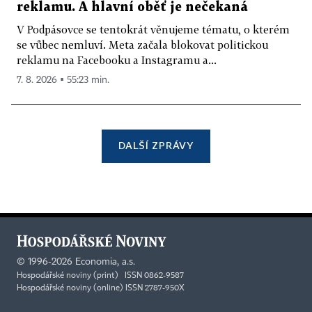
reklamu. A hlavní oběť je nečekaná
V Podpásovce se tentokrát věnujeme tématu, o kterém
se vůbec nemluví. Meta začala blokovat politickou
reklamu na Facebooku a Instagramu a...
7. 8. 2026 ▪ 55:23 min.
DALŠÍ ZPRÁVY
©
1996-2026
Economia, a.s.
Hospodářské noviny (print) ISSN 0862-9587
Hospodářské noviny (online) ISSN 2787-950X