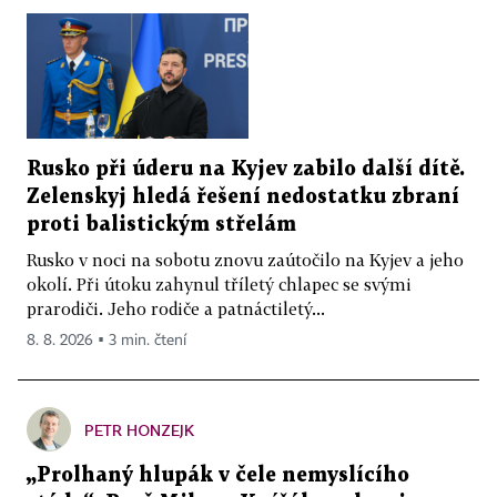
Rusko při úderu na Kyjev zabilo další dítě.
Zelenskyj hledá řešení nedostatku zbraní
proti balistickým střelám
Rusko v noci na sobotu znovu zaútočilo na Kyjev a jeho
okolí. Při útoku zahynul tříletý chlapec se svými
prarodiči. Jeho rodiče a patnáctiletý...
8. 8. 2026 ▪ 3 min. čtení
PETR HONZEJK
„Prolhaný hlupák v čele nemyslícího