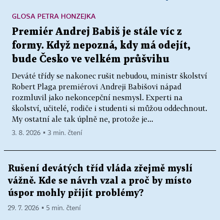
GLOSA PETRA HONZEJKA
Premiér Andrej Babiš je stále víc z
formy. Když nepozná, kdy má odejít,
bude Česko ve velkém průšvihu
Deváté třídy se nakonec rušit nebudou, ministr školství
Robert Plaga premiérovi Andreji Babišovi nápad
rozmluvil jako nekoncepční nesmysl. Experti na
školství, učitelé, rodiče i studenti si můžou oddechnout.
My ostatní ale tak úplně ne, protože je...
3. 8. 2026 ▪ 3 min. čtení
Rušení devátých tříd vláda zřejmě myslí
vážně. Kde se návrh vzal a proč by místo
úspor mohly přijít problémy?
29. 7. 2026 ▪ 5 min. čtení