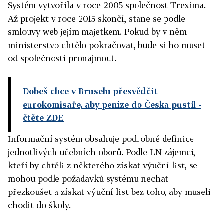
Systém vytvořila v roce 2005 společnost Trexima.
Až projekt v roce 2015 skončí, stane se podle
smlouvy web jejím majetkem. Pokud by v něm
ministerstvo chtělo pokračovat, bude si ho muset
od společnosti pronajmout.
Dobeš chce v Bruselu přesvědčit
eurokomisaře, aby peníze do Česka pustil
-
čtěte ZDE
Informační systém obsahuje podrobné definice
jednotlivých učebních oborů. Podle LN zájemci,
kteří by chtěli z některého získat výuční list, se
mohou podle požadavků systému nechat
přezkoušet a získat výuční list bez toho, aby museli
chodit do školy.