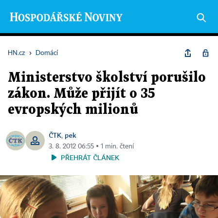
HN.cz
›
Domácí
Ministerstvo školství porušilo
zákon. Může přijít o 35
evropských milionů
ČTK
pek
,
3. 8. 2012 06:55 ▪ 1 min. čtení
PŘEHRÁT ČLÁNEK