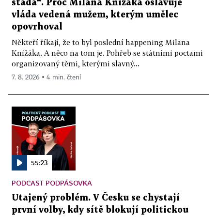
stáda“. Proč Milana Knížáka oslavuje
vláda vedená mužem, kterým umělec
opovrhoval
Někteří říkají, že to byl poslední happening Milana
Knížáka. A něco na tom je. Pohřeb se státními poctami
organizovaný těmi, kterými slavný...
7. 8. 2026 ▪ 4 min. čtení
55:23
PODCAST PODPÁSOVKA
Utajený problém. V Česku se chystají
první volby, kdy sítě blokují politickou