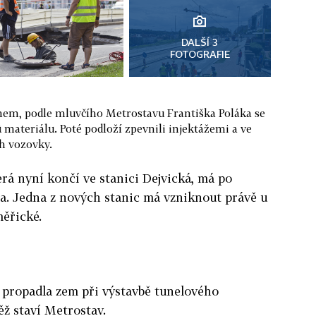
DALŠÍ 3
FOTOGRAFIE
tonem, podle mluvčího Metrostavu Františka Poláka se
 materiálu. Poté podloží zpevnili injektážemi a ve
ch vozovky.
rá nyní končí ve stanici Dejvická, má po
a. Jedna z nových stanic má vzniknout právě u
ěřické.
 propadla zem při výstavbě tunelového
ž staví Metrostav.