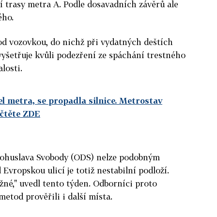
 trasy metra A. Podle dosavadních závěrů ale
ého.
pod vozovkou, do nichž při vydatných deštích
 vyšetřuje kvůli podezření ze spáchání trestného
losti.
el metra, se propadla silnice. Metrostav
 čtěte ZDE
Bohuslava Svobody (ODS) nelze podobným
Evropskou ulicí je totiž nestabilní podloží.
běžné," uvedl tento týden. Odborníci proto
etod prověřili i další místa.