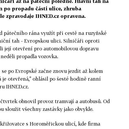
lničáři až na páteční poledne. Hlavní tah na
en po propadu části ulice, zhruba
dle zpravodaje IHNED.cz opravena.
d pátečního rána využít při cestě na ruzyňské
lniční tah - Evropskou ulici. Silničáři oproti
i její otevření pro automobilovou dopravu
 neděli propadla vozovka.
 se po Evropské začne znovu jezdit až kolem
 je otevřená," ohlásil po šesté hodině ranní
ru IHNED.cz.
čtvrtek obnovil provoz tramvají a autobusů. Od
u sloužit všechny zastávky jako obvykle.
 křižovatce s Horoměřickou ulicí, kde firma