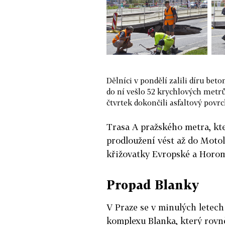
Dělníci v pondělí zalili díru be
do ní vešlo 52 krychlových metrů
čtvrtek dokončili asfaltový povr
Trasa A pražského metra, kte
prodloužení vést až do Motol
křižovatky Evropské a Horom
Propad Blanky
V Praze se v minulých letech
komplexu Blanka, který rovně