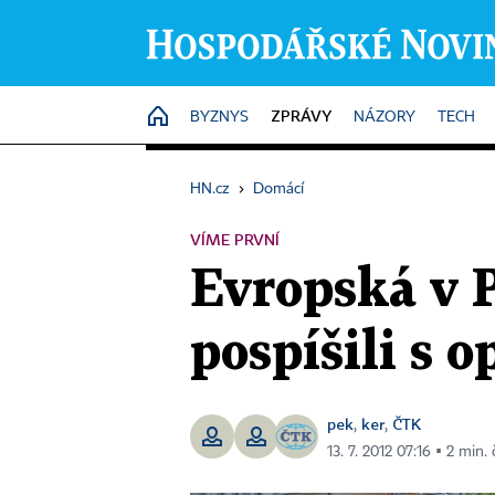
ZPRÁVY
HOME
BYZNYS
NÁZORY
TECH
HN.cz
›
Domácí
VÍME PRVNÍ
Evropská v P
pospíšili s 
pek
ker
ČTK
,
,
13. 7. 2012 07:16 ▪ 2 min. 