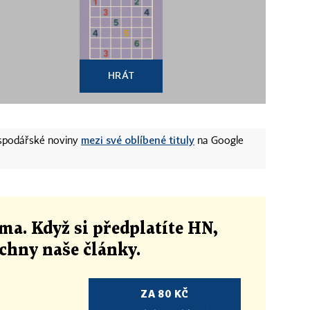
HRÁT
mezi své oblíbené tituly
ospodářské noviny
na Google
ma. Když si předplatíte HN,
echny naše články
.
ZA 80 KČ