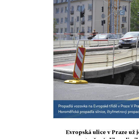
Propadlá vozovka na Evropské třídě v Praze V Pra
Horoměřická propadla silnice, čtyřmetrový propad
Evropská ulice v Praze už j