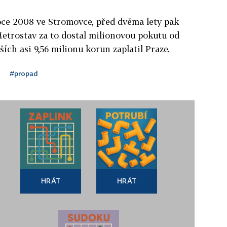
oce 2008 ve Stromovce, před dvěma lety pak
etrostav za to dostal milionovou pokutu od
ích asi 9,56 milionu korun zaplatil Praze.
#propad
HRÁT
HRÁT