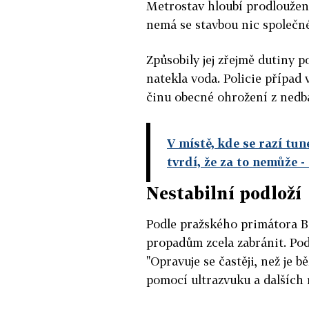
Metrostav hloubí prodloužení
nemá se stavbou nic společn
Způsobily jej zřejmě dutiny 
natekla voda. Policie případ
činu obecné ohrožení z nedba
V místě, kde se razí tun
tvrdí, že za to nemůže
-
Nestabilní podloží
Podle pražského primátora 
propadům zcela zabránit. Pod 
"Opravuje se častěji, než je 
pomocí ultrazvuku a dalších m