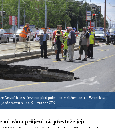
ze Dejvicích se 8. července před polednem v křižovatce ulic Evropská a
 je pět metrů hluboký.
Autor ▪
ČTK
e od rána průjezdná, přestože její