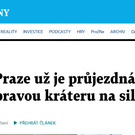
REALITY
INVESTICE
PODCASTY
HRY
PročNe
ARCHIV
D
raze už je průjezdná.
opravou kráteru na sil
PŘEHRÁT ČLÁNEK
čtení