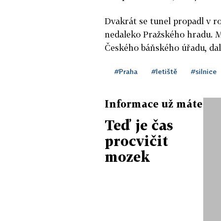
Dvakrát se tunel propadl v r
nedaleko Pražského hradu. M
Českého báňského úřadu, dalš
#Praha
#letiště
#silnice
Informace už máte
Teď je čas
procvičit
mozek