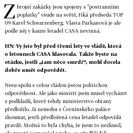
Z
brojní zakázky jsou spojeny s "postranními
poplatky" všude na světě, říká předseda TOP
09 Karel Schwarzenberg. Vlasta Parkanová je ale
podle něj v kauze letadel CASA nevinná.
HN: Vy jste byl před třemi lety ve vládě, která
o letounech CASA hlasovala. Takže byste na
otázku, jestli „tam něco smrdí“, mohl docela
dobře umět odpovědět.
Nesu spolu s celou vládou jistou politickou
odpovědnost. Ale jako ministr jsem musel vycházet
z podkladů, které tehdy ministerstvo obrany
předložilo. Já nemohu z Černínského paláce
zkoumat, jestli předložená cena letadel odpovídá
pravdě. Možná to byla chyba, že jsem to nezkusil,