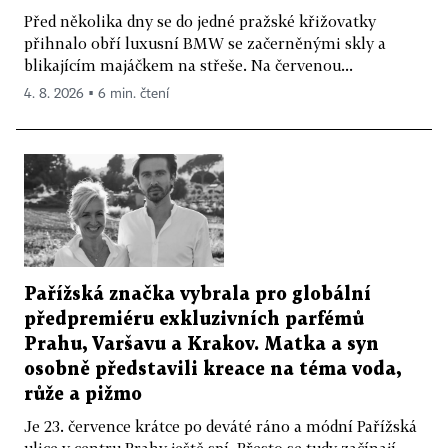
Před několika dny se do jedné pražské křižovatky
přihnalo obří luxusní BMW se začerněnými skly a
blikajícím majáčkem na střeše. Na červenou...
4. 8. 2026 ▪ 6 min. čtení
Pařížská značka vybrala pro globální
předpremiéru exkluzivních parfémů
Prahu, Varšavu a Krakov. Matka a syn
osobně představili kreace na téma voda,
růže a pižmo
Je 23. července krátce po deváté ráno a módní Pařížská
ulice v centru Prahy ještě spí. Přesto se tudy začínají