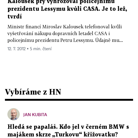
Kalousek prý vyhrožoval policejnímu
prezidentu Lessymu kvůli CASA. Je to lež,
tvrdí
Ministr financí Miroslav Kalousek telefonoval kvůli
vyšetřování nákupu dopravních letadel CASA i
policejnímu prezidentu Petru Lessymu. Údajně mu...
12. 7. 2012 ▪ 5 min. čtení
Vybíráme z HN
JAN KUBITA
Hledá se papaláš. Kdo jel v černém BMW s
majákem skrze „Turkovu“ křižovatku?