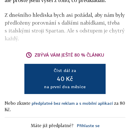
ale prostě jsem vyšel z toho, co předkládali.
Z dnešního hlediska bych asi požádal, aby nám byly
předloženy porovnání s dalšími nabídkami, třeba
s italskými stroji Spartan. Ale s odstupem je chytrý
každý.
ZBÝVÁ VÁM JEŠTĚ 80 % ČLÁNKU
Číst dál za
40 Kč
na první dva měsíce
Nebo zkuste
za 80
předplatné bez reklam a s mobilní aplikací
Kč.
Máte již předplatné?
Přihlaste se