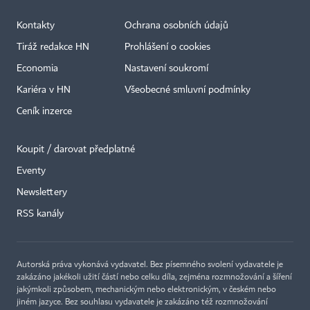
Kontakty
Ochrana osobních údajů
Tiráž redakce HN
Prohlášení o cookies
Economia
Nastavení soukromí
Kariéra v HN
Všeobecné smluvní podmínky
Ceník inzerce
Koupit / darovat předplatné
Eventy
×
Newslettery
RSS kanály
Autorská práva vykonává vydavatel. Bez písemného svolení vydavatele je
zakázáno jakékoli užití částí nebo celku díla, zejména rozmnožování a šíření
jakýmkoli způsobem, mechanickým nebo elektronickým, v českém nebo
jiném jazyce. Bez souhlasu vydavatele je zakázáno též rozmnožování