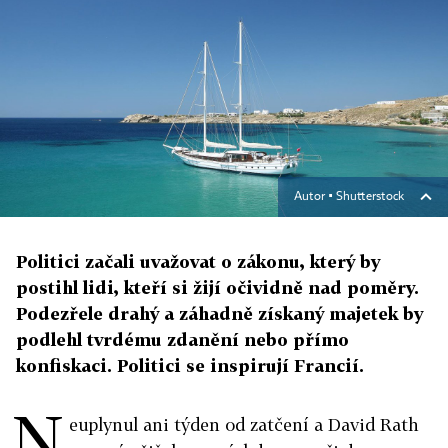
Autor ▪
Shutterstock
Politici začali uvažovat o zákonu, který by
postihl lidi, kteří si žijí očividně nad poměry.
Podezřele drahý a záhadně získaný majetek by
podlehl tvrdému zdanění nebo přímo
konfiskaci. Politici se inspirují Francií.
N
euplynul ani týden od zatčení a David Rath