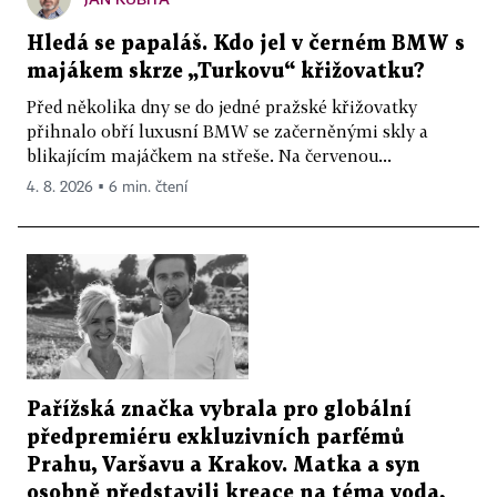
Hledá se papaláš. Kdo jel v černém BMW s
majákem skrze „Turkovu“ křižovatku?
Před několika dny se do jedné pražské křižovatky
přihnalo obří luxusní BMW se začerněnými skly a
blikajícím majáčkem na střeše. Na červenou...
4. 8. 2026 ▪ 6 min. čtení
Pařížská značka vybrala pro globální
předpremiéru exkluzivních parfémů
Prahu, Varšavu a Krakov. Matka a syn
osobně představili kreace na téma voda,