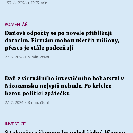
23. 6. 2026 ▪ 13:37 min.
KOMENTÁŘ
Daňové odpočty se po novele přibližují
dotacím. Firmám mohou ušetřit miliony,
přesto je stále podceňují
27. 5. 2026 ▪ 4 min. čtení
Daň z virtuálního investičního bohatství v
Nizozemsku nejspíš nebude. Po kritice
berou politici zpátečku
27. 2. 2026 ▪ 3 min. čtení
INVESTICE
S takovým zákonem by nebyl žádný Warren