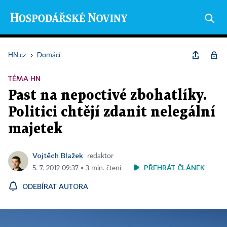
HN.cz
›
Domácí
TÉMA HN
Past na nepoctivé zbohatlíky.
Politici chtějí zdanit nelegální
majetek
Vojtěch Blažek
redaktor
PŘEHRÁT ČLÁNEK
5. 7. 2012 09:37 ▪ 3 min. čtení
ODEBÍRAT AUTORA