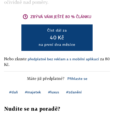
očividně nad poměry.
ZBÝVÁ VÁM JEŠTĚ 80 % ČLÁNKU
Číst dál za
40 Kč
na první dva měsíce
Nebo zkuste
za 80
předplatné bez reklam a s mobilní aplikací
Kč.
Máte již předplatné?
Přihlaste se
#daň
#majetek
#luxus
#zdanění
Nudíte se na poradě?