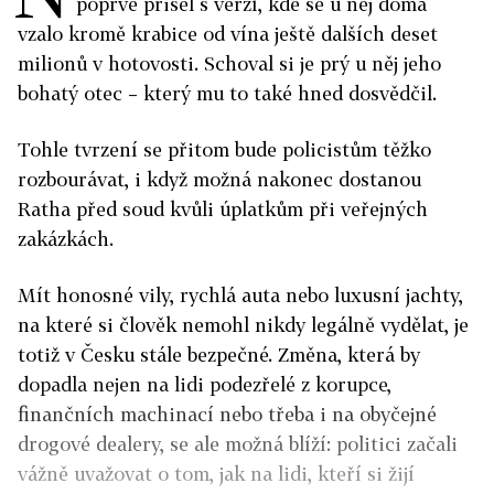
poprvé přišel s verzí, kde se u něj doma
vzalo kromě krabice od vína ještě dalších deset
milionů v hotovosti. Schoval si je prý u něj jeho
bohatý otec – který mu to také hned dosvědčil.
Tohle tvrzení se přitom bude policistům těžko
rozbourávat, i když možná nakonec dostanou
Ratha před soud kvůli úplatkům při veřejných
zakázkách.
Mít honosné vily, rychlá auta nebo luxusní jachty,
na které si člověk nemohl nikdy legálně vydělat, je
totiž v Česku stále bezpečné. Změna, která by
dopadla nejen na lidi podezřelé z korupce,
finančních machinací nebo třeba i na obyčejné
drogové dealery, se ale možná blíží: politici začali
vážně uvažovat o tom, jak na lidi, kteří si žijí