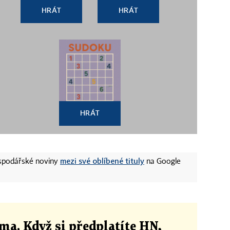
HRÁT
HRÁT
HRÁT
mezi své oblíbené tituly
ospodářské noviny
na Google
ma. Když si předplatíte HN,