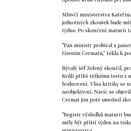
Mluvčí ministerstva Kateřina
jednotných zkoušek bude mít 
týdne. Po skončení maturit t
"Pan ministr probíral s pane
řízením Cermatu," řekla k po
Bývalý šéf Zelený skončil, pr
Kvůli příliš těžkému testu 
hodnocení. Vlna kritiky se s
neobjektivní. Navíc se objevi
Cermat jim poté umožnil zko
"Registr výsledků maturit bu
měly být příští týden na tisk
ministerstva.