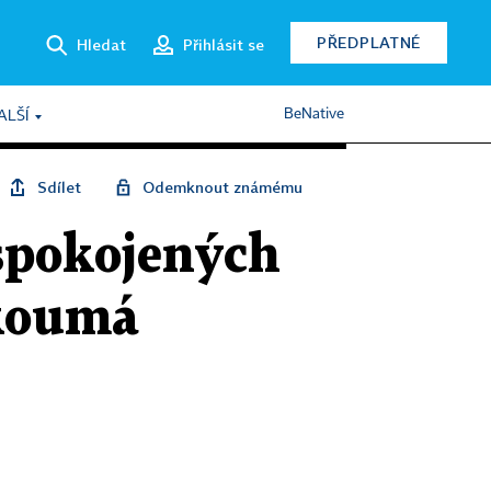
PŘEDPLATNÉ
Hledat
Přihlásit se
BeNative
ALŠÍ
Sdílet
Odemknout známému
espokojených
zkoumá