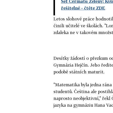
Šéf Cermatu Zelený: Kv
řešitelné
- čtěte ZDE
Letos slohové práce hodnoti
činili učitelé ve školách. "L
zdaleka ne v takovém množstv
Desítky žádostí o přezkum o
Gymnázia Hejčín. Jeho ředite
podobě státních maturit.
"Matematika byla jedna rána p
studentů. Čeština ale postih
naprosto neobjektivní," řekl
jazyka na gymnáziu Hana Va