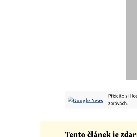
Přidejte si H
zprávách.
Tento článek
je
zdar