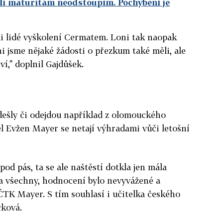
ůli maturitám neodstoupím. Pochybení je
li lidé vyškolení Cermatem. Loni tak naopak
oni jsme nějaké žádosti o přezkum také měli, ale
í," doplnil Gajdůšek.
dešly či odejdou například z olomouckého
l Evžen Mayer se netají výhradami vůči letošní
od pás, ta se ale naštěstí dotkla jen mála
la všechny, hodnocení bylo nevyvážené a
 ČTK Mayer. S tím souhlasí i učitelka českého
cková.