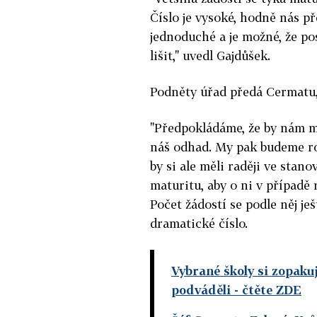
Číslo je vysoké, hodně nás p
jednoduché a je možné, že p
lišit," uvedl Gajdůšek.
Podněty úřad předá Cermatu,
"Předpokládáme, že by nám měl
náš odhad. My pak budeme ro
by si ale měli raději ve stan
maturitu, aby o ni v případě 
Počet žádostí se podle něj je
dramatické číslo.
Vybrané školy si zopakuj
podváděli
- čtěte ZDE