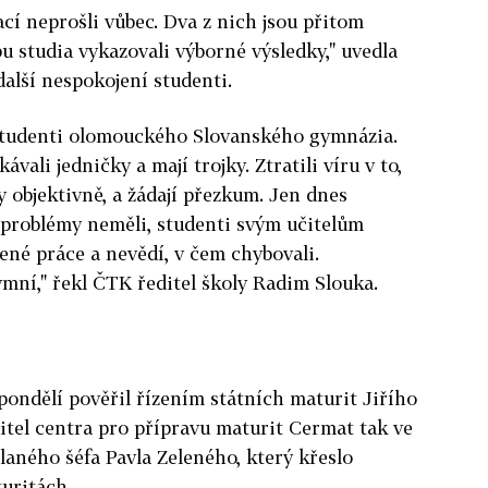
ací neprošli vůbec. Dva z nich jsou přitom
bu studia vykazovali výborné výsledky," uvedla
další nespokojení studenti.
i studenti olomouckého Slovanského gymnázia.
vali jedničky a mají trojky. Ztratili víru v to,
y objektivně, a žádají přezkum. Jen dnes
e problémy neměli, studenti svým učitelům
vené práce a nevědí, v čem chybovali.
mní," řekl ČTK ředitel školy Radim Slouka.
 pondělí pověřil řízením státních maturit Jiřího
tel centra pro přípravu maturit Cermat tak ve
laného šéfa Pavla Zeleného, který křeslo
uritách.