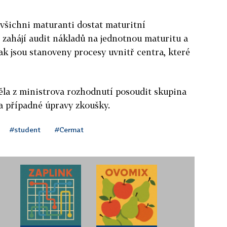
 všichni maturanti dostat maturitní
 zahájí audit nákladů na jednotnou maturitu a
jak jsou stanoveny procesy uvnitř centra, které
ěla z ministrova rozhodnutí posoudit skupina
a případné úpravy zkoušky.
#student
#Cermat