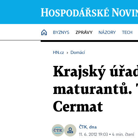
ZPRÁVY
HOME
BYZNYS
NÁZORY
TECH
HN.cz
›
Domácí
Krajský úřad
maturantů. 
Cermat
ČTK
dna
,
11. 6. 2012 19:03 ▪ 4 min. čtení