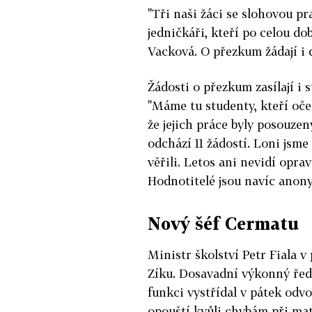
"Tři naši žáci se slohovou pr
jedničkáři, kteří po celou do
Vacková. O přezkum žádají i 
Žádosti o přezkum zasílají 
"Máme tu studenty, kteří očeká
že jejich práce byly posouzen
odchází 11 žádostí. Loni jsm
věřili. Letos ani nevidí opra
Hodnotitelé jsou navíc anony
Nový šéf Cermatu
Ministr školství Petr Fiala v
Zíku. Dosavadní výkonný ředi
funkci vystřídal v pátek odvo
opouští kvůli chybám při mat