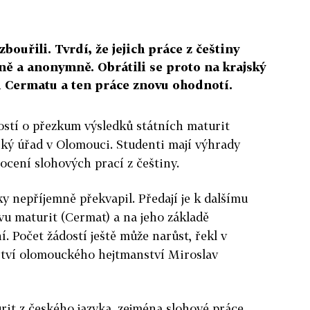
ouřili. Tvrdí, že jejich práce z češtiny
ně a anonymně. Obrátili se proto na krajský
ti Cermatu a ten práce znovu ohodnotí.
ostí o přezkum výsledků státních maturit
ský úřad v Olomouci. Studenti mají výhrady
cení slohových prací z češtiny.
y nepříjemně překvapil. Předají je k dalšímu
u maturit (Cermat) a na jeho základě
. Počet žádostí ještě může narůst, řekl v
ství olomouckého hejtmanství Miroslav
rit z českého jazyka, zejména slohové práce.