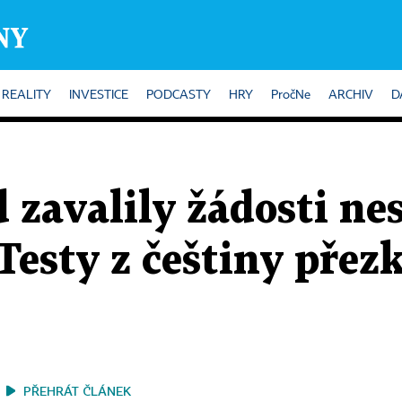
REALITY
INVESTICE
PODCASTY
HRY
PročNe
ARCHIV
D
 zavalily žádosti n
Testy z češtiny pře
PŘEHRÁT ČLÁNEK