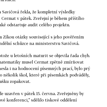
 Savičová řekla, že kompletní výsledky
Cermat v pátek. Zveřejní je během příštího
aké odstartuje audit celého projektu.
m Zíkou otázky související s jeho pověřením
ndělní schůzce na ministerstvu Savičová.
otože u letošních maturit se objevila řada chyb.
z matematiky musel Cermat zpětně zmírňovat
nesla i na hodnocení písemných prací, bylo prý
lo několik škol, které při písemkách podváděly,
ušku zopakovat.
de uzavřen v pátek 15. června. Zveřejněny by
ové konferenci," sdělilo tiskové oddělení