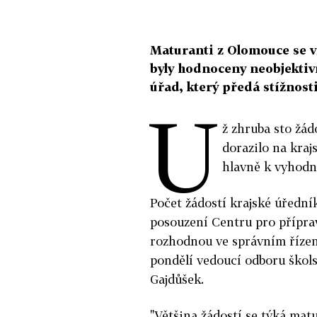
Maturanti z Olomouce se vzb
byly hodnoceny neobjektiv
úřad, který předá stížnos
U
ž zhruba sto žád
dorazilo na kraj
hlavně k vyhodno
Počet žádostí krajské úředník
posouzení Centru pro příprav
rozhodnou ve správním řízení
pondělí vedoucí odboru škol
Gajdůšek.
"Většina žádostí se týká matu