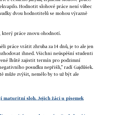
řekvapilo. Hodnotit slohové práce není vůbec
osudky dvou hodnotitelů se mohou výrazně
 který práce znovu ohodnotí.
i práce vrátit zhruba za 14 dnů, je to ale jen
zhodovat ihned. Všichni neúspěšní studenti
ovené lhůtě zajistit termín pro podzimní
negativního posudku nepřišli," radí Gajdůšek.
ště může zvýšit, nemělo by to už být ale
í maturitní sloh. Jejich žáci u písemek