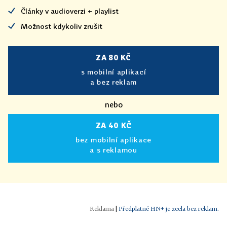
korun, aerolinky zatím rozsah škod nepotvrdily.
Články v audioverzi + playlist
Příčina požáru se vyšetřuje.
Možnost kdykoliv zrušit
Zdroj: ČTK
ZA 80 KČ
s mobilní aplikací
a bez reklam
nebo
ZA 40 KČ
bez mobilní aplikace
a s reklamou
|
Předplatné HN+ je zcela bez reklam.