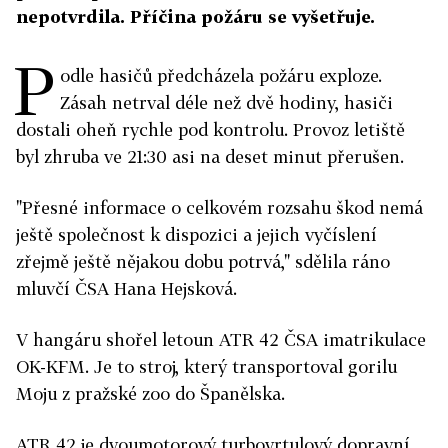
nepotvrdila. Příčina požáru se vyšetřuje.
P
odle hasičů předcházela požáru exploze.
Zásah netrval déle než dvě hodiny, hasiči
dostali oheň rychle pod kontrolu. Provoz letiště
byl zhruba ve 21:30 asi na deset minut přerušen.
"Přesné informace o celkovém rozsahu škod nemá
ještě společnost k dispozici a jejich vyčíslení
zřejmě ještě nějakou dobu potrvá," sdělila ráno
mluvčí ČSA Hana Hejsková.
V hangáru shořel letoun ATR 42 ČSA imatrikulace
OK-KFM. Je to stroj, který transportoval gorilu
Moju z pražské zoo do Španělska.
ATR 42 je dvoumotorový turbovrtulový dopravní