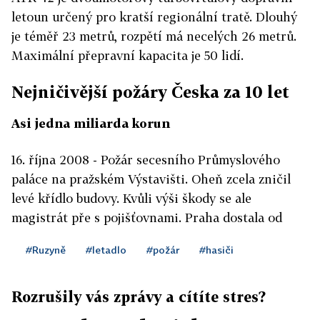
letoun určený pro kratší regionální tratě. Dlouhý
je téměř 23 metrů, rozpětí má necelých 26 metrů.
Maximální přepravní kapacita je 50 lidí.
Nejničivější požáry Česka za 10 let
Asi jedna miliarda korun
16. října 2008 - Požár secesního Průmyslového
paláce na pražském Výstavišti. Oheň zcela zničil
levé křídlo budovy. Kvůli výši škody se ale
magistrát pře s pojišťovnami. Praha dostala od
pojišťoven 181 milionů korun, požadovala ale 1,2
#Ruzyně
#letadlo
#požár
#hasiči
miliardy. Kvůli tomu se obrátila na soud, ten ale její
žalobu loni na podzim zamítl, město se odvolalo.
Rozrušily vás zprávy a cítíte stres?
290 milionů korun