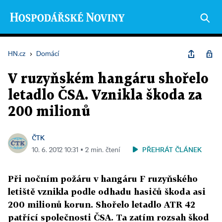
HN.cz
›
Domácí
V ruzyňském hangáru shořelo
letadlo ČSA. Vznikla škoda za
200 milionů
ČTK
PŘEHRÁT ČLÁNEK
10. 6. 2012 10:31 ▪ 2 min. čtení
Při nočním požáru v hangáru F ruzyňského
letiště vznikla podle odhadu hasičů škoda asi
200 milionů korun. Shořelo letadlo ATR 42
patřící společnosti ČSA. Ta zatím rozsah škod