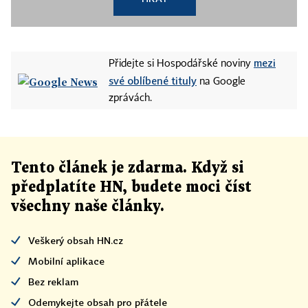
16. října 2007 - Výrobní hala továrny společnosti
Lohmann & Rauscher v Nové Pace na Jičínsku
vyrábějící zdravotnický obvazový materiál. Při
mezi
Přidejte si Hospodářské noviny
své oblíbené tituly
požáru nebyl nikdo zraněn. Plameny poškodily
na Google
halu na zpracování bavlny, shořelo několik strojů.
zprávách.
200 milionů korun
Tento článek
je
zdarma. Když si
6. listopadu 2008 - Požár skladu textilu a obuvi v
předplatíte HN, budete moci číst
tržnici Sapa v Praze-Libuši. S ohněm bojovalo 420
všechny naše články
.
hasičů, akce se z hlediska nasazených lidí řadí k
největším v historii ČR.
Veškerý obsah HN.cz
9. června 2012 - V hangáru ruzyňského shořelo
Mobilní aplikace
letadlo ATR 42 patřící společnosti ČSA letiště.
Bez reklam
Podle odhadu hasičů škoda činí asi 200 milionů
Odemykejte obsah pro přátele