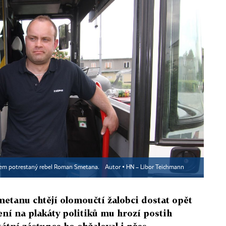
em potrestaný rebel Roman Smetana.
Autor ▪
HN – Libor Teichmann
etanu chtějí olomoučtí žalobci dostat opět
lení na plakáty politiků mu hrozí postih