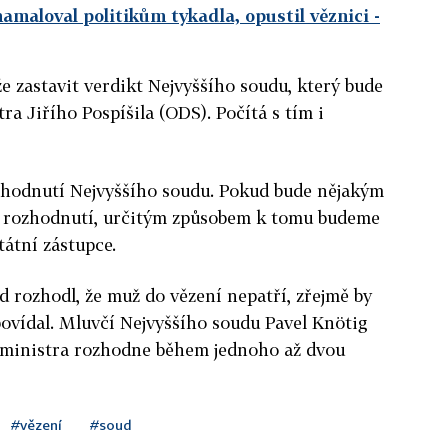
maloval politikům tykadla, opustil věznici
-
že zastavit verdikt Nejvyššího soudu, který bude
ra Jiřího Pospíšila (ODS). Počítá s tím i
zhodnutí Nejvyššího soudu. Pokud bude nějakým
 rozhodnutí, určitým způsobem k tomu budeme
tátní zástupce.
d rozhodl, že muž do vězení nepatří, zřejmě by
ovídal. Mluvčí Nejvyššího soudu Pavel Knötig
i ministra rozhodne během jednoho až dvou
#vězení
#soud