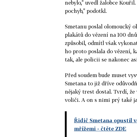
nebylo," uvedl žalobce Kouřil
pochyb," podotkl.
Smetanu poslal olomoucký ok
plakátů do vězení na 100 dnů
způsobil, odmítl však vykon
ho proto poslala do vězení, 
tak, ale policii se nakonec a
Před soudem bude muset vysvě
Smetana to již dříve odůvodňo
nějaký trest dostal. Tvrdí, že
voliči. A on s nimi prý také 
Řidič Smetana opustil vě
mřížemi
- čtěte ZDE