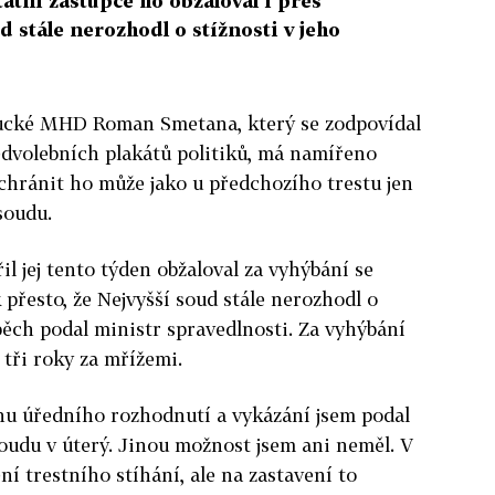
tátní zástupce ho obžaloval i přes
d stále nerozhodl o stížnosti v jeho
oucké MHD Roman Smetana, který se zodpovídal
dvolebních plakátů politiků, má namířeno
chránit ho může jako u předchozího trestu jen
soudu.
il jej tento týden obžaloval za vyhýbání se
 přesto, že Nejvyšší soud stále nerozhodl o
spěch podal ministr spravedlnosti. Za vyhýbání
 tři roky za mřížemi.
nu úředního rozhodnutí a vykázání jsem podal
du v úterý. Jinou možnost jsem ani neměl. V
ní trestního stíhání, ale na zastavení to