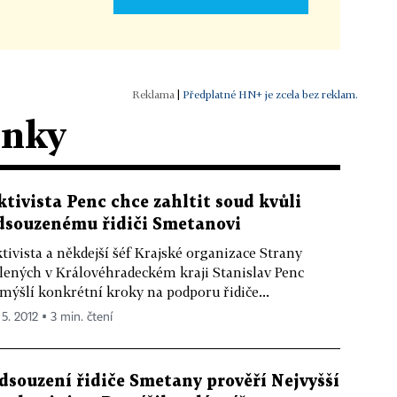
|
Předplatné HN+ je zcela bez reklam.
ánky
ktivista Penc chce zahltit soud kvůli
dsouzenému řidiči Smetanovi
tivista a někdejší šéf Krajské organizace Strany
lených v Královéhradeckém kraji Stanislav Penc
mýšlí konkrétní kroky na podporu řidiče...
 5. 2012 ▪ 3 min. čtení
dsouzení řidiče Smetany prověří Nejvyšší