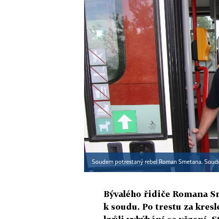
Soudem potrestaný rebel Roman Smetana. Soud
Bývalého řidiče Romana Sm
k soudu. Po trestu za kres