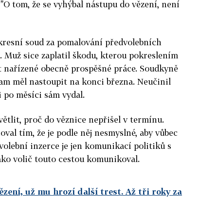
. "O tom, že se vyhýbal nástupu do vězení, není
resní soud za pomalování předvolebních
. Muž sice zaplatil škodu, kterou pokreslením
at nařízené obecně prospěšné práce. Soudkyně
kam měl nastoupit na konci března. Neučinil
si po měsíci sám vydal.
tlit, proč do věznice nepřišel v termínu.
val tím, že je podle něj nesmyslné, aby vůbec
 volební inzerce je jen komunikací politiků s
jako volič touto cestou komunikoval.
zení, už mu hrozí další trest. Až tři roky za