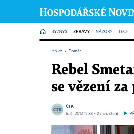
ZPRÁVY
HOME
BYZNYS
NÁZORY
TECH
HN.cz
›
Domácí
Rebel Smeta
se vězení z
ČTK
P
6. 6. 2012 17:33 ▪ 2 min. čtení