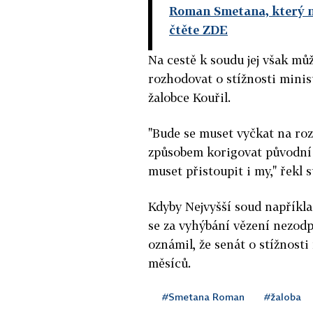
Roman Smetana, který na
čtěte ZDE
Na cestě k soudu jej však mů
rozhodovat o stížnosti minist
žalobce Kouřil.
"Bude se muset vyčkat na ro
způsobem korigovat původní
muset přistoupit i my," řekl s
Kdyby Nejvyšší soud napříkla
se za vyhýbání vězení nezodp
oznámil, že senát o stížnost
měsíců.
#Smetana Roman
#žaloba