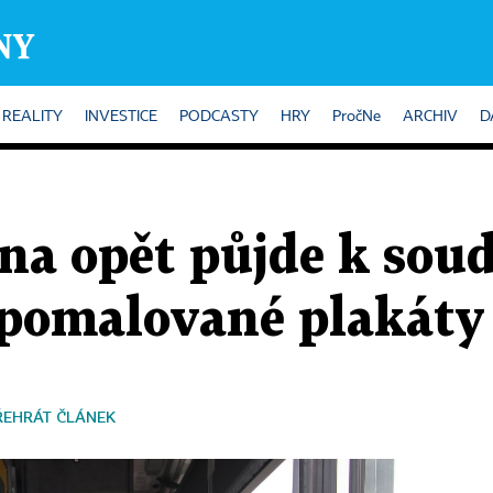
REALITY
INVESTICE
PODCASTY
HRY
PročNe
ARCHIV
D
na opět půjde k sou
a pomalované plakáty
ŘEHRÁT ČLÁNEK