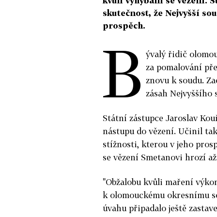
kvůli vyhýbání se vězení. S
skutečnost, že Nejvyšší sou
prospěch.
B
ývalý řidič olom
za pomalování pře
znovu k soudu. Za
zásah Nejvyššího 
Státní zástupce Jaroslav Kouř
nástupu do vězení. Učinil tak
stížnosti, kterou v jeho pro
se vězení Smetanovi hrozí až
"Obžalobu kvůli maření výko
k olomouckému okresnímu sou
úvahu připadalo ještě zastave