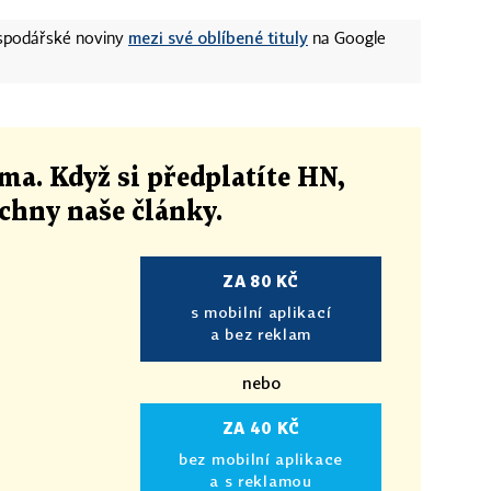
mezi své oblíbené tituly
ospodářské noviny
na Google
ma. Když si předplatíte HN,
echny naše články
.
ZA 80 KČ
s mobilní aplikací
a bez reklam
nebo
ZA 40 KČ
bez mobilní aplikace
a s reklamou