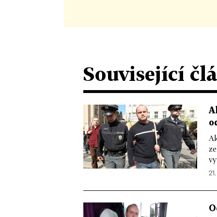
Související čl
A
o
Ak
ze
vy
21.
O