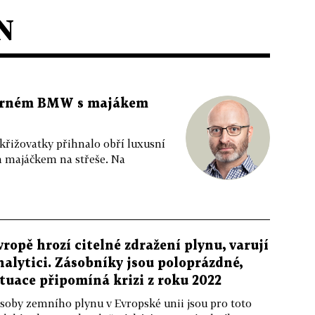
N
 černém BMW s majákem
 křižovatky přihnalo obří luxusní
m majáčkem na střeše. Na
vropě hrozí citelné zdražení plynu, varují
nalytici. Zásobníky jsou poloprázdné,
ituace připomíná krizi z roku 2022
soby zemního plynu v Evropské unii jsou pro toto