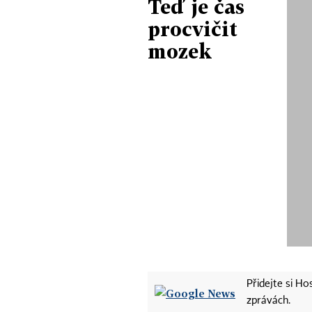
Teď je čas
procvičit
mozek
Přidejte si H
zprávách.