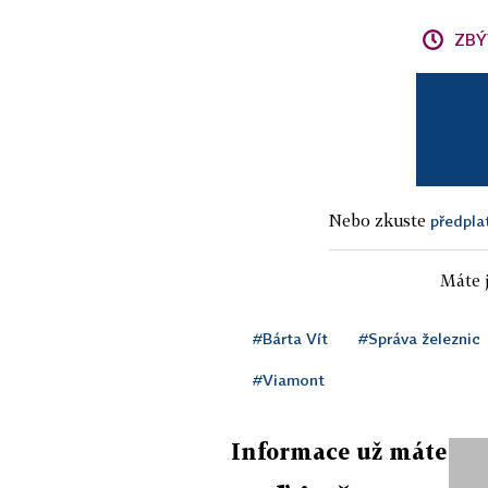
ZBÝ
Nebo zkuste
předpla
Máte j
#Bárta Vít
#Správa železnic
#Viamont
Informace už máte