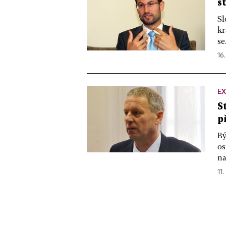
s
Sl
kr
se
16.
EX
S
p
Bý
os
na
11.