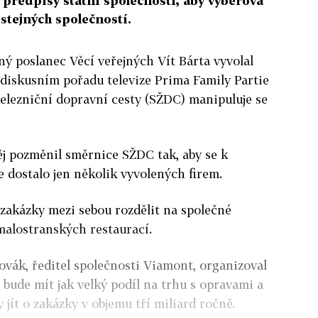
 předpisy státní společnosti, aby výběrová
 stejných společností.
ý poslanec Věcí veřejných Vít Bárta vyvolal
 diskusním pořadu televize Prima Family Partie
 železniční dopravní cesty (SŽDC) manipuluje se
něj pozměnil směrnice SŽDC tak, aby se k
 dostalo jen několik vyvolených firem.
 zakázky mezi sebou rozdělit na společné
 malostranských restaurací.
ovák, ředitel společnosti Viamont, organizoval
m bude mít jak velký podíl na trhu s opravami a
y jít o zakázky v objemu tří miliard ročně.