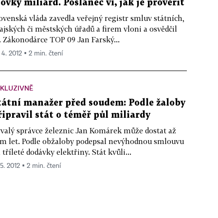
tovky miliard. Poslanec ví, jak je prověřit
ovenská vláda zavedla veřejný registr smluv státních,
ajských či městských úřadů a firem vloni a osvědčil
. Zákonodárce TOP 09 Jan Farský...
 4. 2012 ▪ 2 min. čtení
KLUZIVNĚ
tátní manažer před soudem: Podle žaloby
řipravil stát o téměř půl miliardy
valý správce železnic Jan Komárek může dostat až
m let. Podle obžaloby podepsal nevýhodnou smlouvu
 tříleté dodávky elektřiny. Stát kvůli...
 5. 2012 ▪ 2 min. čtení