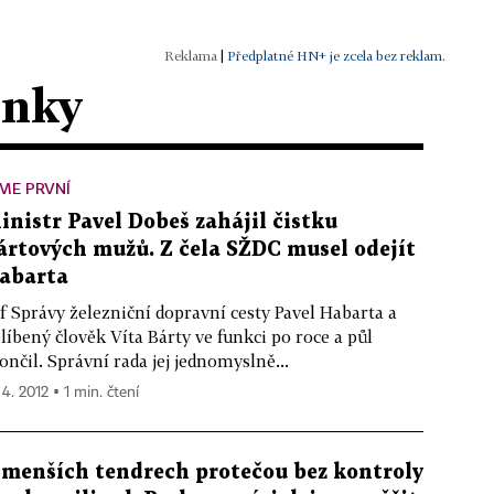
|
Předplatné HN+ je zcela bez reklam.
ánky
ME PRVNÍ
inistr Pavel Dobeš zahájil čistku
ártových mužů. Z čela SŽDC musel odejít
abarta
f Správy železniční dopravní cesty Pavel Habarta a
líbený člověk Víta Bárty ve funkci po roce a půl
ončil. Správní rada jej jednomyslně...
 4. 2012 ▪ 1 min. čtení
 menších tendrech protečou bez kontroly