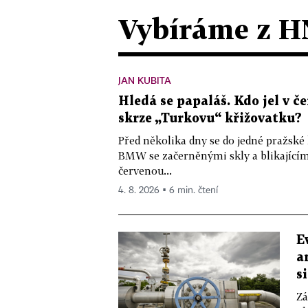
Vybíráme z H
JAN KUBITA
Hledá se papaláš. Kdo jel v
skrze „Turkovu“ křižovatku?
Před několika dny se do jedné pražské
BMW se začerněnými skly a blikající
červenou...
4. 8. 2026 ▪ 6 min. čtení
E
a
s
Zá