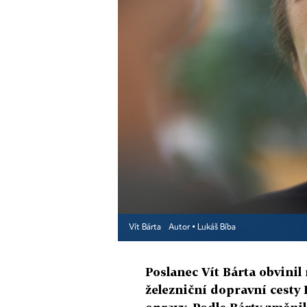
Vít Bárta
Autor ▪
Lukáš Bíba
Poslanec Vít Bárta obvini
železniční dopravní cesty