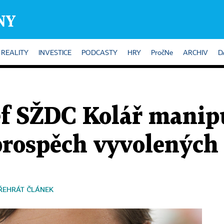
REALITY
INVESTICE
PODCASTY
HRY
PročNe
ARCHIV
D
éf SŽDC Kolář manip
prospěch vyvolených
ŘEHRÁT ČLÁNEK