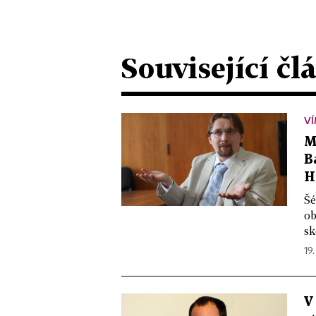
Související čl
VÍ
M
B
H
Šé
ob
sk
19.
V