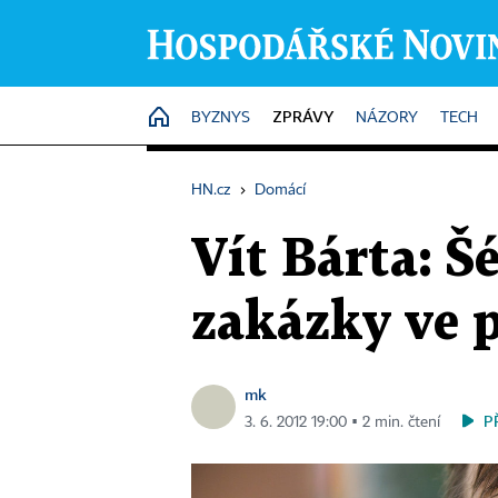
ZPRÁVY
HOME
BYZNYS
NÁZORY
TECH
HN.cz
›
Domácí
Vít Bárta: Š
zakázky ve 
mk
P
3. 6. 2012 19:00 ▪ 2 min. čtení