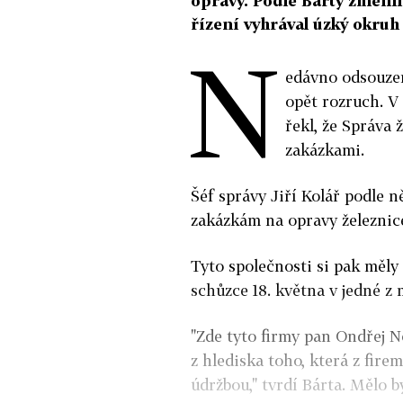
opravy. Podle Bárty změnil
řízení vyhrával úzký okruh
N
edávno odsouzen
opět rozruch. V
řekl, že Správa
zakázkami.
Šéf správy Jiří Kolář podle 
zakázkám na opravy železnice
Tyto společnosti si pak měly
schůzce 18. května v jedné z
"Zde tyto firmy pan Ondřej N
z hlediska toho, která z fire
údržbou," tvrdí Bárta. Mělo b