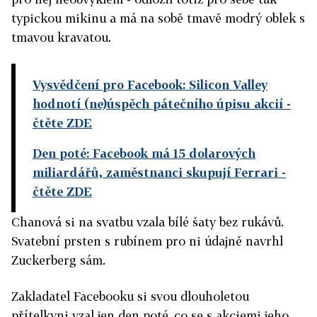
typickou mikinu a má na sobě tmavě modrý oblek s
tmavou kravatou.
Vysvědčení pro Facebook: Silicon Valley
hodnotí (ne)úspěch pátečního úpisu akcií
-
čtěte ZDE
Den poté: Facebook má 15 dolarových
miliardářů, zaměstnanci skupují Ferrari
-
čtěte ZDE
Chanová si na svatbu vzala bílé šaty bez rukávů.
Svatební prsten s rubínem pro ni údajně navrhl
Zuckerberg sám.
Zakladatel Facebooku si svou dlouholetou
přítelkyni vzal jen den poté, co se s akciemi jeho