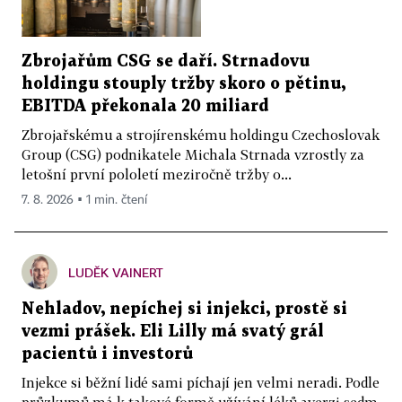
Zbrojařům CSG se daří. Strnadovu
holdingu stouply tržby skoro o pětinu,
EBITDA překonala 20 miliard
Zbrojařskému a strojírenskému holdingu Czechoslovak
Group (CSG) podnikatele Michala Strnada vzrostly za
letošní první pololetí meziročně tržby o...
7. 8. 2026 ▪ 1 min. čtení
LUDĚK VAINERT
Nehladov, nepíchej si injekci, prostě si
vezmi prášek. Eli Lilly má svatý grál
pacientů i investorů
Injekce si běžní lidé sami píchají jen velmi neradi. Podle