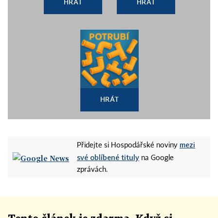
HRÁT
HRÁT
HRÁT
mezi
Přidejte si Hospodářské noviny
své oblíbené tituly
na Google
zprávách.