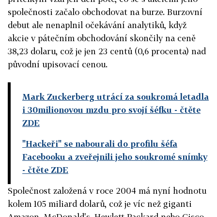
společnosti začalo obchodovat na burze. Burzovní
debut ale nenaplnil očekávání analytiků, když
akcie v pátečním obchodování skončily na ceně
38,23 dolaru, což je jen 23 centů (0,6 procenta) nad
původní upisovací cenou.
Mark Zuckerberg utrácí za soukromá letadla
i 30milionovou mzdu pro svojí šéfku
- čtěte
ZDE
"Hackeři" se nabourali do profilu šéfa
Facebooku a zveřejnili jeho soukromé snímky
- čtěte ZDE
Společnost založená v roce 2004 má nyní hodnotu
kolem 105 miliard dolarů, což je víc než giganti
Amazon, McDonald's, Hewlett-Packard nebo Cisco.