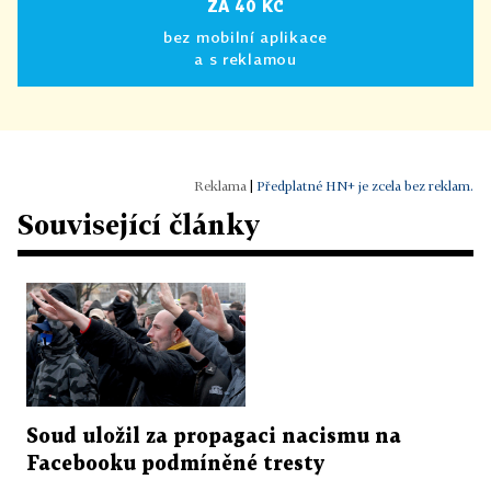
ZA 40 KČ
bez mobilní aplikace
a s reklamou
|
Předplatné HN+ je zcela bez reklam.
Související články
Soud uložil za propagaci nacismu na
Facebooku podmíněné tresty