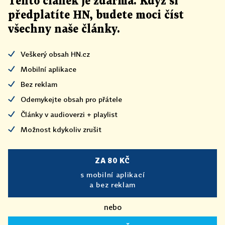
Tento článek
je
zdarma. Když si
předplatíte HN, budete moci číst
všechny naše články
.
Veškerý obsah HN.cz
Mobilní aplikace
Bez reklam
Odemykejte obsah pro přátele
Články v audioverzi + playlist
Možnost kdykoliv zrušit
ZA 80 KČ
s mobilní aplikací
a bez reklam
nebo