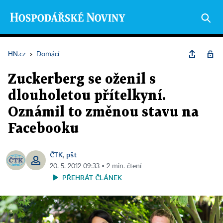
HN.cz
›
Domácí
Zuckerberg se oženil s
dlouholetou přítelkyní.
Oznámil to změnou stavu na
Facebooku
ČTK
pšt
,
20. 5. 2012 09:33 ▪ 2 min. čtení
PŘEHRÁT ČLÁNEK