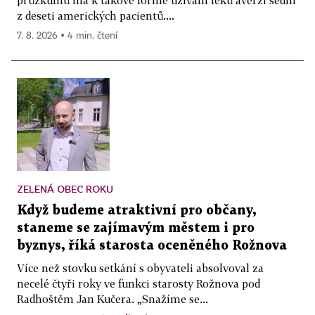
průzkumů má k takové formě užívání léků averzi sedm
z deseti amerických pacientů....
7. 8. 2026 ▪ 4 min. čtení
ZELENÁ OBEC ROKU
Když budeme atraktivní pro občany,
staneme se zajímavým městem i pro
byznys, říká starosta oceněného Rožnova
Více než stovku setkání s obyvateli absolvoval za
necelé čtyři roky ve funkci starosty Rožnova pod
Radhoštěm Jan Kučera. „Snažíme se...