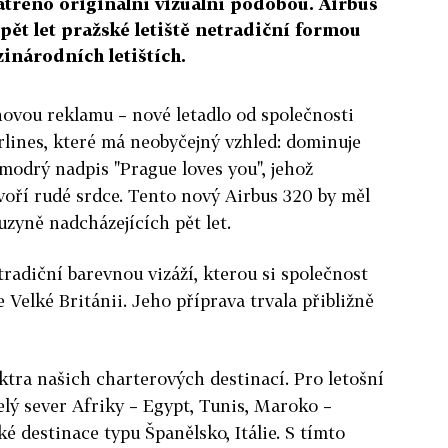
patřeno originální vizuální podobou. Airbus
pět let pražské letiště netradiční formou
národních letištích.
novou reklamu – nové letadlo od společnosti
rlines, které má neobyčejný vzhled: dominuje
modrý nadpis "Prague loves you", jehož
voří rudé srdce. Tento nový Airbus 320 by měl
uzyně nadcházejících pět let.
tradiční barevnou vizáží, kterou si společnost
 Velké Británii. Jeho příprava trvala přibližně
ktra našich charterových destinací. Pro letošní
lý sever Afriky – Egypt, Tunis, Maroko –
é destinace typu Španělsko, Itálie. S tímto