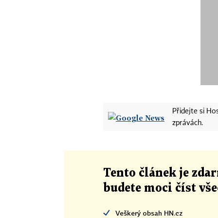
Přidejte si H
zprávách.
Tento článek
je
zdar
budete moci číst vš
Veškerý obsah HN.cz