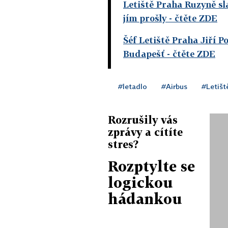
Letiště Praha Ruzyně sla
jím prošly
- čtěte ZDE
Šéf Letiště Praha Jiří P
Budapešť
- čtěte ZDE
#letadlo
#Airbus
#Letišt
Rozrušily vás
zprávy a cítíte
stres?
Rozptylte se
logickou
hádankou