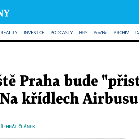
REALITY
INVESTICE
PODCASTY
HRY
PročNe
ARCHIV
D
tě Praha bude "přist
 Na křídlech Airbus
PŘEHRÁT ČLÁNEK