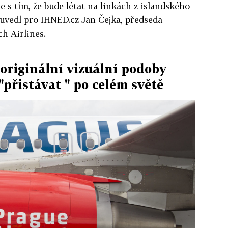
 s tím, že bude létat na linkách z islandského
 uvedl pro IHNED.cz Jan Čejka, předseda
h Airlines.
riginální vizuální podoby
"přistávat " po celém světě