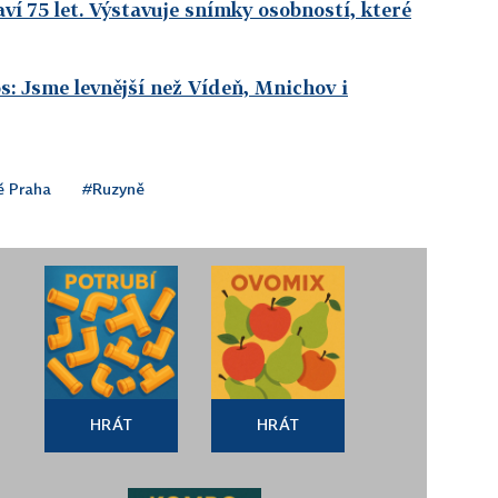
ví 75 let. Výstavuje snímky osobností, které
os: Jsme levnější než Vídeň, Mnichov i
ě Praha
#Ruzyně
HRÁT
HRÁT