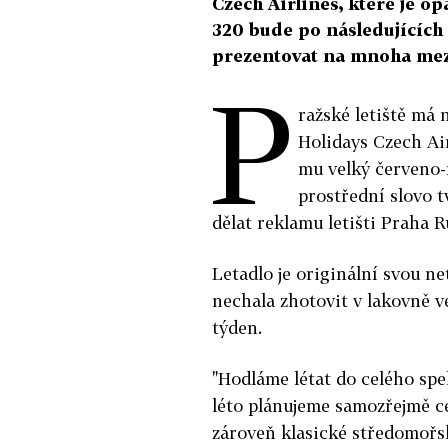
Czech Airlines, které je o
320 bude po následujících 
prezentovat na mnoha mezi
P
ražské letiště má 
Holidays Czech Ai
mu velký červeno-
prostřední slovo t
dělat reklamu letišti Praha R
Letadlo je originální svou ne
nechala zhotovit v lakovně ve
týden.
"Hodláme létat do celého spe
léto plánujeme samozřejmě ce
zároveň klasické středomořsk