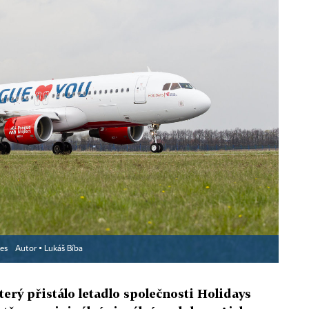
nes
Autor ▪
Lukáš Bíba
terý přistálo letadlo společnosti Holidays