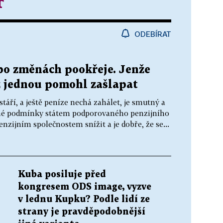
r
ODEBÍRAT
 po změnách pookřeje. Jenže
ž jednou pomohl zašlapat
áří, a ještě peníze nechá zahálet, je smutný a
utné podmínky státem podporovaného penzijního
zijním společnostem snížit a je dobře, že se...
Kuba posiluje před
kongresem ODS image, vyzve
v lednu Kupku? Podle lidí ze
strany je pravděpodobnější