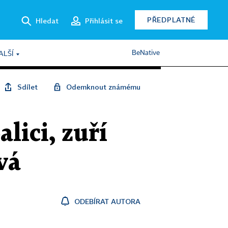
PŘEDPLATNÉ
Hledat
Přihlásit se
BeNative
ALŠÍ
Sdílet
Odemknout známému
lici, zuří
vá
ODEBÍRAT AUTORA