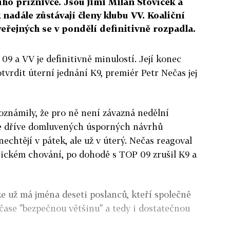
ho příznivce. Jsou jimi Milan Šťovíček a
 nadále zůstávají členy klubu VV. Koaliční
eřejných se v pondělí definitivně rozpadla.
09 a VV je definitivně minulostí. Její konec
vrdit úterní jednání K9, premiér Petr Nečas jej
 oznámily, že pro ně není závazná nedělní
ře dříve domluvených úsporných návrhů
nechtějí v pátek, ale už v úterý. Nečas reagoval
rickém chování, po dohodě s TOP 09 zrušil K9 a
e už má jména deseti poslanců, kteří společně
ečase "bezpečnou většinu" a tedy i dostatečnou