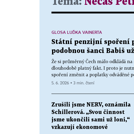
Téma:
Nečas Pet
GLOSA LUĎKA VAINERTA
Státní penzijní spoření
podobnou šanci Babiš u
Že si průměrný Čech málo odkládá na st
dlouhodobě platný fakt. I proto je n
spoření změnit a poplatky odváděné pen
5. 6. 2026 ▪ 3 min. čtení
Zrušili jsme NERV, oznámila
Schillerová. „Svou činnost
jsme ukončili sami už loni,“
vzkazují ekonomové