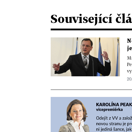
Související čl
N
j
Mi
Pe
vy
20