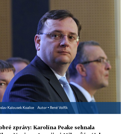
oslav Kalousek Koalice
Autor ▪
René Volfík
obré zprávy: Karolína Peake sehnala