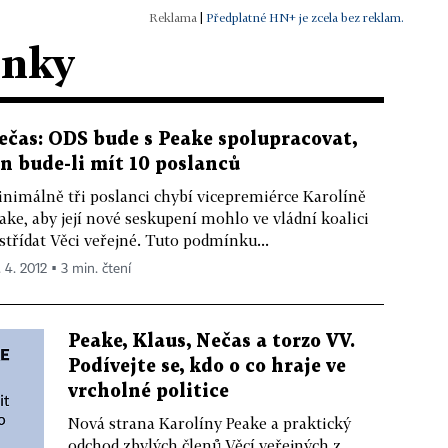
|
Předplatné HN+ je zcela bez reklam.
ánky
ečas: ODS bude s Peake spolupracovat,
en bude-li mít 10 poslanců
nimálně tři poslanci chybí vicepremiérce Karolíně
ake, aby její nové seskupení mohlo ve vládní koalici
střídat Věci veřejné. Tuto podmínku...
. 4. 2012 ▪ 3 min. čtení
Peake, Klaus, Nečas a torzo VV.
Podívejte se, kdo o co hraje ve
vrcholné politice
Nová strana Karolíny Peake a praktický
odchod zbylých členů Věcí veřejných z