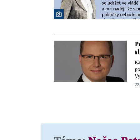
P
s
Ka
po
Vy
22.