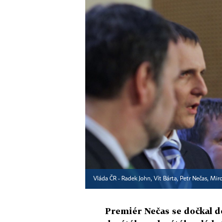
Vláda ČR - Radek John, Vít Bárta, Petr Nečas, Mir
Premiér Nečas se dočkal d