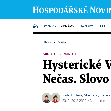
ZPRÁVY
HOME
BYZNYS
NÁZORY
TECH
HN.cz
›
Domácí
MINUTU PO MINUTĚ
Hysterické V
Nečas. Slovo
Petr Koděra
Marcela Jurková
,
23. 4. 2012 21:42 ▪ 3 min. čtení