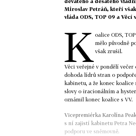
devátého a desátého vládní
Miroslav Petráň, kteří však
vláda ODS, TOP 09 a Věcí v
K
oalice ODS, TOP 
mělo původně pot
však zrušil.
Věci veřejné v pondělí večer
dohoda lídrů stran o podpo
kabinetu, a že konec koalice 
slovy o iracionálním a hyste
oznámil konec koalice s VV.
Vicepremiérka Karolína Peak
s ní zajistí kabinetu Petra N
podporu ve sněmovně.