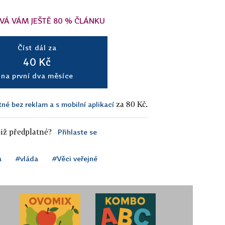
VÁ VÁM JEŠTĚ 80 % ČLÁNKU
Číst dál za
40 Kč
na první dva měsíce
za 80 Kč.
tné bez reklam a s mobilní aplikací
iž předplatné?
Přihlaste se
a
#vláda
#Věci veřejné