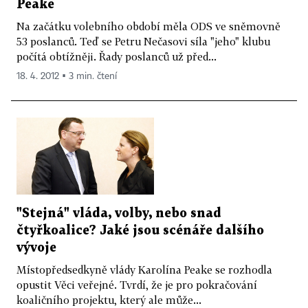
Peake
Na začátku volebního období měla ODS ve sněmovně
53 poslanců. Teď se Petru Nečasovi síla "jeho" klubu
počítá obtížněji. Řady poslanců už před...
18. 4. 2012 ▪ 3 min. čtení
"Stejná" vláda, volby, nebo snad
čtyřkoalice? Jaké jsou scénáře dalšího
vývoje
Místopředsedkyně vlády Karolína Peake se rozhodla
opustit Věci veřejné. Tvrdí, že je pro pokračování
koaličního projektu, který ale může...