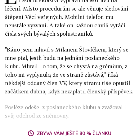
resortu školství vypravil na Moravu na
léčení. Místo procedurám se ale věnuje sledování
štěpení Věcí veřejných. Mobilní telefon mu
neustále vyzvání. A také on každou chvíli vytáčí
čísla svých bývalých spolustraníků.
"Ráno jsem mluvil s Milanem Šťovíčkem, který se
mne ptal, jestli budu na jednání poslaneckého
klubu. Mluvil i o tom, že se chystá na grémium, z
toho mi vyplynulo, že ve straně zůstává," říká
někdejší oddaný člen VV, který stranu tiše opustil
začátkem dubna, když nezaplatil členský příspěvek.
Posléze odešel z poslaneckého klubu a zvažoval i
svůj odchod ze sněmovny.
ZBÝVÁ VÁM JEŠTĚ 80 % ČLÁNKU