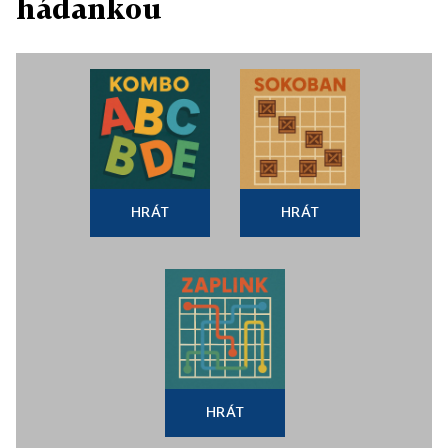
hádankou
HRÁT
HRÁT
HRÁT