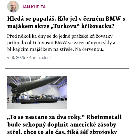
JAN KUBITA
Hledá se papaláš. Kdo jel v černém BMW s
majákem skrze „Turkovu“ křižovatku?
Před několika dny se do jedné pražské křižovatky
přihnalo obří luxusní BMW se začerněnými skly a
blikajícím majáčkem na střeše. Na červenou...
4. 8. 2026 ▪ 6 min. čtení
„To se nestane za dva roky.“ Rheinmetall
bude schopný doplnit americké zásoby
střel, chce to ale čas, říká šéf zbrojovky