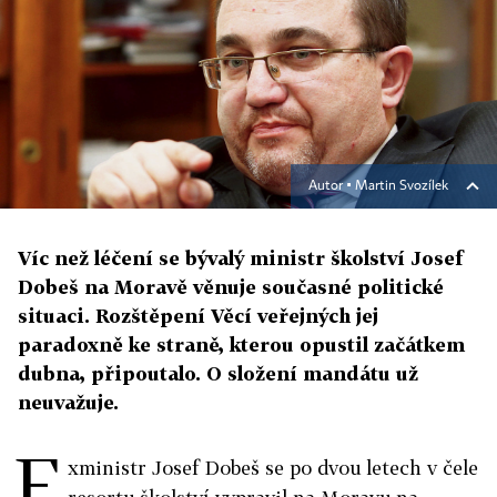
Autor ▪
Martin Svozílek
Víc než léčení se bývalý ministr školství Josef
Dobeš na Moravě věnuje současné politické
situaci. Rozštěpení Věcí veřejných jej
paradoxně ke straně, kterou opustil začátkem
dubna, připoutalo. O složení mandátu už
neuvažuje.
E
xministr Josef Dobeš se po dvou letech v čele