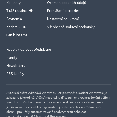
Kontakty
Ochrana osobních údajů
Tiráž redakce HN
Prohlášení o cookies
Economia
Nastavení soukromí
Kariéra v HN
Všeobecné smluvní podmínky
Ceník inzerce
Koupit / darovat předplatné
Eventy
×
Newslettery
RSS kanály
Autorská práva vykonává vydavatel. Bez písemného svolení vydavatele je
zakázáno jakékoli užití částí nebo celku díla, zejména rozmnožování a šíření
jakýmkoli způsobem, mechanickým nebo elektronickým, v českém nebo
jiném jazyce. Bez souhlasu vydavatele je zakázáno též rozmnožování
obsahu pro účely automatizované analýzy textů nebo dat
podle ustanovení § 39c autorského zákona.