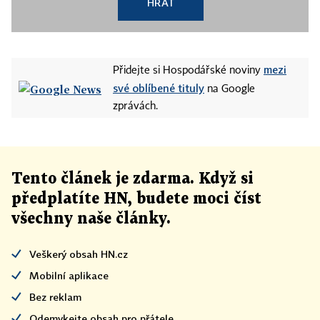
HRÁT
mezi
Přidejte si Hospodářské noviny
své oblíbené tituly
na Google
zprávách.
Tento článek
je
zdarma. Když si
předplatíte HN, budete moci číst
všechny naše články
.
Veškerý obsah HN.cz
Mobilní aplikace
Bez reklam
Odemykejte obsah pro přátele