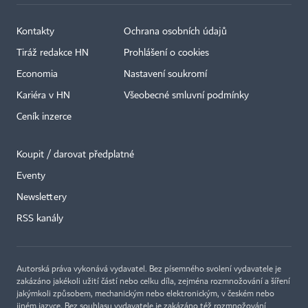
Kontakty
Ochrana osobních údajů
Tiráž redakce HN
Prohlášení o cookies
Economia
Nastavení soukromí
Kariéra v HN
Všeobecné smluvní podmínky
Ceník inzerce
Koupit / darovat předplatné
Eventy
Newslettery
×
RSS kanály
Autorská práva vykonává vydavatel. Bez písemného svolení vydavatele je
zakázáno jakékoli užití částí nebo celku díla, zejména rozmnožování a šíření
jakýmkoli způsobem, mechanickým nebo elektronickým, v českém nebo
jiném jazyce. Bez souhlasu vydavatele je zakázáno též rozmnožování