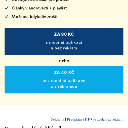
Články v audioverzi + playlist
Možnost kdykoliv zrušit
ZA 80 KČ
s mobilní aplikací
a bez reklam
nebo
ZA 40 KČ
bez mobilní aplikace
a s reklamou
|
Předplatné HN+ je zcela bez reklam.