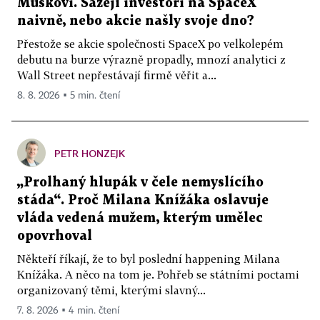
Muskovi. Sázejí investoři na SpaceX
naivně, nebo akcie našly svoje dno?
Přestože se akcie společnosti SpaceX po velkolepém
debutu na burze výrazně propadly, mnozí analytici z
Wall Street nepřestávají firmě věřit a...
8. 8. 2026 ▪ 5 min. čtení
PETR HONZEJK
„Prolhaný hlupák v čele nemyslícího
stáda“. Proč Milana Knížáka oslavuje
vláda vedená mužem, kterým umělec
opovrhoval
Někteří říkají, že to byl poslední happening Milana
Knížáka. A něco na tom je. Pohřeb se státními poctami
organizovaný těmi, kterými slavný...
7. 8. 2026 ▪ 4 min. čtení