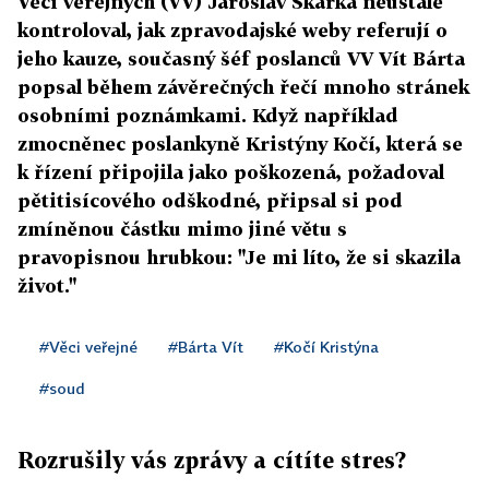
Věcí veřejných (VV) Jaroslav Škárka neustále
kontroloval, jak zpravodajské weby referují o
jeho kauze, současný šéf poslanců VV Vít Bárta
popsal během závěrečných řečí mnoho stránek
osobními poznámkami. Když například
zmocněnec poslankyně Kristýny Kočí, která se
k řízení připojila jako poškozená, požadoval
pětitisícového odškodné, připsal si pod
zmíněnou částku mimo jiné větu s
pravopisnou hrubkou: "Je mi líto, že si skazila
život."
#Věci veřejné
#Bárta Vít
#Kočí Kristýna
#soud
Rozrušily vás zprávy a cítíte stres?