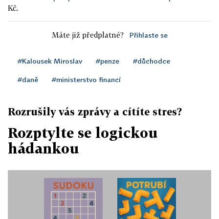
Kč.
Máte již předplatné?
Přihlaste se
#Kalousek Miroslav
#penze
#důchodce
#daně
#ministerstvo financí
Rozrušily vás zprávy a cítíte stres?
Rozptylte se logickou
hádankou