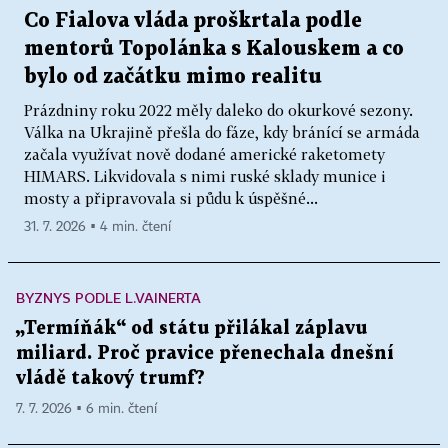
Co Fialova vláda proškrtala podle
mentorů Topolánka s Kalouskem a co
bylo od začátku mimo realitu
Prázdniny roku 2022 měly daleko do okurkové sezony.
Válka na Ukrajině přešla do fáze, kdy bránící se armáda
začala využívat nově dodané americké raketomety
HIMARS. Likvidovala s nimi ruské sklady munice i
mosty a připravovala si půdu k úspěšné...
31. 7. 2026 ▪ 4 min. čtení
BYZNYS PODLE L.VAINERTA
„Termíňák“ od státu přilákal záplavu
miliard. Proč pravice přenechala dnešní
vládě takový trumf?
7. 7. 2026 ▪ 6 min. čtení