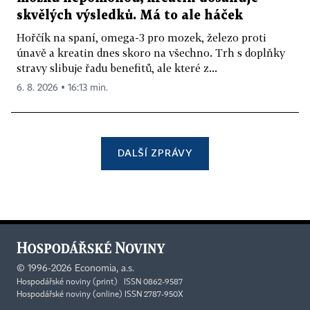
skvělých výsledků. Má to ale háček
Hořčík na spaní, omega-3 pro mozek, železo proti
únavě a kreatin dnes skoro na všechno. Trh s doplňky
stravy slibuje řadu benefitů, ale které z...
6. 8. 2026 ▪ 16:13 min.
DALŠÍ ZPRÁVY
©
1996-2026
Economia, a.s.
Hospodářské noviny (print) ISSN 0862-9587
Hospodářské noviny (online) ISSN 2787-950X