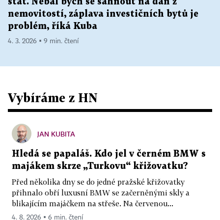
stát. Nebál bych se sáhnout na daň z
nemovitostí, záplava investičních bytů je
problém, říká Kuba
4. 3. 2026 ▪ 9 min. čtení
Vybíráme z HN
JAN KUBITA
Hledá se papaláš. Kdo jel v černém BMW s
majákem skrze „Turkovu“ křižovatku?
Před několika dny se do jedné pražské křižovatky
přihnalo obří luxusní BMW se začerněnými skly a
blikajícím majáčkem na střeše. Na červenou...
4. 8. 2026 ▪ 6 min. čtení