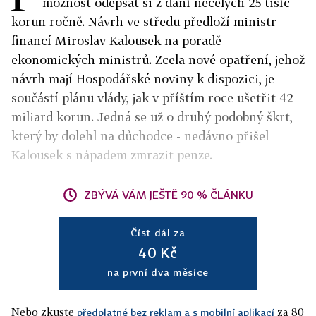
možnost odepsat si z daní necelých 25 tisíc
korun ročně. Návrh ve středu předloží ministr
financí Miroslav Kalousek na poradě
ekonomických ministrů. Zcela nové opatření, jehož
návrh mají Hospodářské noviny k dispozici, je
součástí plánu vlády, jak v příštím roce ušetřit 42
miliard korun. Jedná se už o druhý podobný škrt,
který by dolehl na důchodce - nedávno přišel
Kalousek s nápadem zmrazit penze.
ZBÝVÁ VÁM JEŠTĚ 90 % ČLÁNKU
Číst dál za
40 Kč
na první dva měsíce
Nebo zkuste
za 80
předplatné bez reklam a s mobilní aplikací