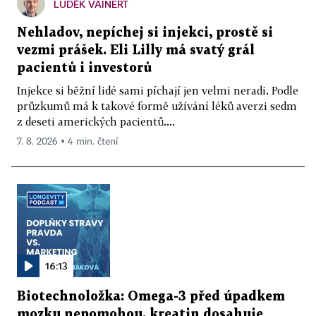
LUDĚK VAINERT
Nehladov, nepíchej si injekci, prostě si
vezmi prášek. Eli Lilly má svatý grál
pacientů i investorů
Injekce si běžní lidé sami píchají jen velmi neradi. Podle
průzkumů má k takové formě užívání léků averzi sedm
z deseti amerických pacientů....
7. 8. 2026 ▪ 4 min. čtení
16:13
Biotechnoložka: Omega-3 před úpadkem
mozku nepomohou, kreatin dosahuje