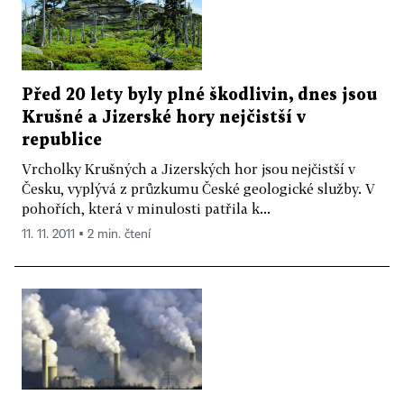
Před 20 lety byly plné škodlivin, dnes jsou
Krušné a Jizerské hory nejčistší v
republice
Vrcholky Krušných a Jizerských hor jsou nejčistší v
Česku, vyplývá z průzkumu České geologické služby. V
pohořích, která v minulosti patřila k...
11. 11. 2011 ▪ 2 min. čtení