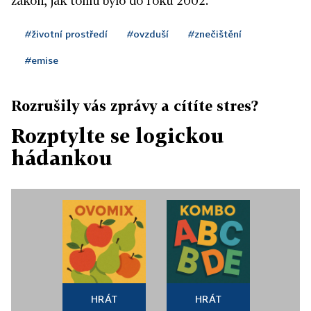
zákon, jak tomu bylo do roku 2002.
#životní prostředí
#ovzduší
#znečištění
#emise
Rozrušily vás zprávy a cítíte stres?
Rozptylte se logickou
hádankou
HRÁT
HRÁT