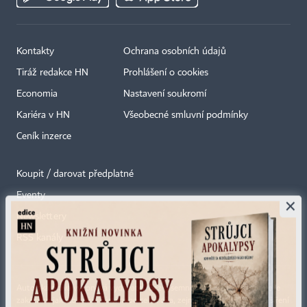
Kontakty
Ochrana osobních údajů
Tiráž redakce HN
Prohlášení o cookies
Economia
Nastavení soukromí
Kariéra v HN
Všeobecné smluvní podmínky
Ceník inzerce
Koupit / darovat předplatné
Eventy
×
Newslettery
RSS kanály
Autorská práva vykonává vydavatel. Bez písemného svolení vydavatele je
zakázáno jakékoli užití částí nebo celku díla, zejména rozmnožování a šíření