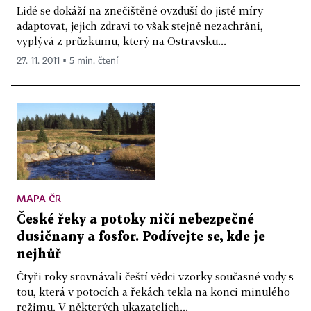
Lidé se dokáží na znečištěné ovzduší do jisté míry
adaptovat, jejich zdraví to však stejně nezachrání,
vyplývá z průzkumu, který na Ostravsku...
27. 11. 2011 ▪ 5 min. čtení
MAPA ČR
České řeky a potoky ničí nebezpečné
dusičnany a fosfor. Podívejte se, kde je
nejhůř
Čtyři roky srovnávali čeští vědci vzorky současné vody s
tou, která v potocích a řekách tekla na konci minulého
režimu. V některých ukazatelích...