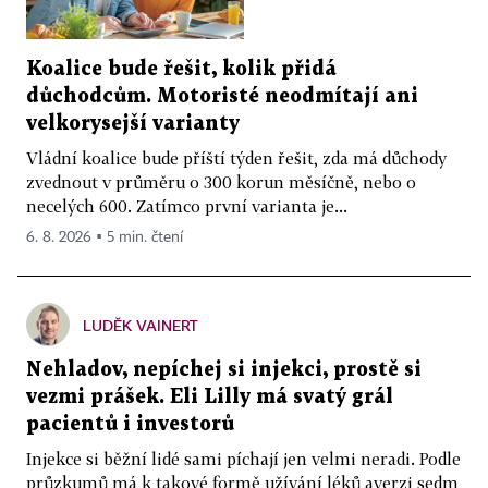
Koalice bude řešit, kolik přidá
důchodcům. Motoristé neodmítají ani
velkorysejší varianty
Vládní koalice bude příští týden řešit, zda má důchody
zvednout v průměru o 300 korun měsíčně, nebo o
necelých 600. Zatímco první varianta je...
6. 8. 2026 ▪ 5 min. čtení
LUDĚK VAINERT
Nehladov, nepíchej si injekci, prostě si
vezmi prášek. Eli Lilly má svatý grál
pacientů i investorů
Injekce si běžní lidé sami píchají jen velmi neradi. Podle
průzkumů má k takové formě užívání léků averzi sedm