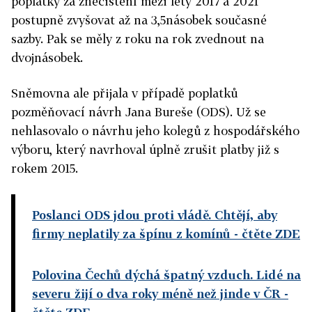
poplatky za znečištění mezi léty 2017 a 2021
postupně zvyšovat až na 3,5násobek současné
sazby. Pak se měly z roku na rok zvednout na
dvojnásobek.
Sněmovna ale přijala v případě poplatků
pozměňovací návrh Jana Bureše (ODS). Už se
nehlasovalo o návrhu jeho kolegů z hospodářského
výboru, který navrhoval úplně zrušit platby již s
rokem 2015.
Poslanci ODS jdou proti vládě. Chtějí, aby
firmy neplatily za špínu z komínů
- čtěte ZDE
Polovina Čechů dýchá špatný vzduch. Lidé na
severu žijí o dva roky méně než jinde v ČR
-