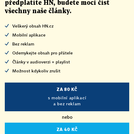
předplatíte HN, budete moci číst
všechny naše články
.
Veškerý obsah HN.cz
Mobilní aplikace
Bez reklam
Odemykejte obsah pro přátele
Články v audioverzi + playlist
Možnost kdykoliv zrušit
ZA 80 KČ
s mobilní aplikací
a bez reklam
nebo
ZA 40 KČ