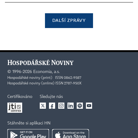
DALŠÍ ZPRÁVY
©
1996-2026
Economia, a.s.
Hospodářské noviny (print) ISSN 0862-9587
Hospodářské noviny (online) ISSN 2787-950X
Certifikováno
Sledujte nás
Stáhněte si aplikaci HN