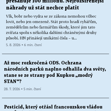
přesahuje 100 milionů. Nejrozšířenější
náhrady už stát nechce platit
Vlk, bobr nebo vydra se ze zákona nemohou vůbec
lovit, nebo jen omezeně. Stát proto hradí rybářům,
zemědělcům nebo farmářům škody, které jim tato
zvířata spolu s několika dalšími chráněnými druhy
působí. HN přinášejí unikátní čísla – u...
5. 8. 2026 ▪ 6 min. čtení
Až moc rozkročená ODS. Ochrana
národních parků naplno odhalila dva světy,
stane se ze strany pod Kupkou „modrý
STAN“?
28. 7. 2026 ▪ 5 min. čtení
Pesticid, který otřásl francouzskou vládou