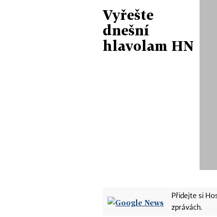
Vyřešte
dnešní
hlavolam HN
Přidejte si H
zprávách.