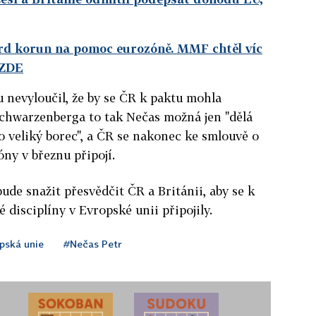
ard korun na pomoc eurozóně. MMF chtěl víc
 ZDE
 nevyloučil, že by se ČR k paktu mohla
Schwarzenberga to tak Nečas možná jen "dělá
ko veliký borec", a ČR se nakonec ke smlouvě o
ny v březnu připojí.
ude snažit přesvědčit ČR a Británii, aby se k
 disciplíny v Evropské unii připojily.
pská unie
#Nečas Petr