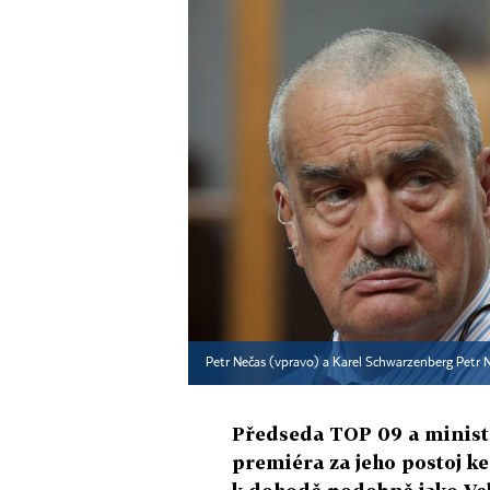
Petr Nečas (vpravo) a Karel Schwarzenberg Petr 
Předseda TOP 09 a ministr
premiéra za jeho postoj ke