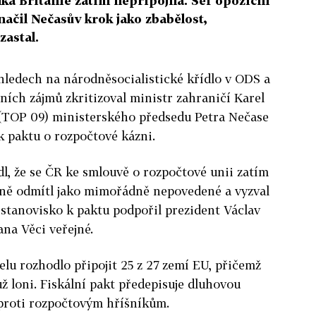
ká Británie zatím nepřipojila. Šéf opoziční
ačil Nečasův krok jako zbabělost,
zastal.
ohledech na národněsocialistické křídlo v ODS a
ních zájmů zkritizoval ministr zahraničí Karel
TOP 09) ministerského předsedu Petra Nečase
k paktu o rozpočtové kázni.
dl, že se ČR ke smlouvě o rozpočtové unii zatím
edně odmítl jako mimořádně nepovedené a vyzval
o stanovisko k paktu podpořil prezident Václav
ana Věci veřejné.
elu rozhodlo připojit 25 z 27 zemí EU, přičemž
ž loni. Fiskální pakt předepisuje dluhovou
proti rozpočtovým hříšníkům.