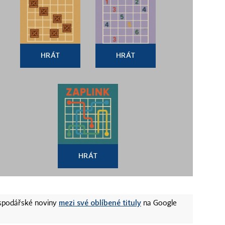
HRÁT
HRÁT
HRÁT
mezi své oblíbené tituly
ospodářské noviny
na Google