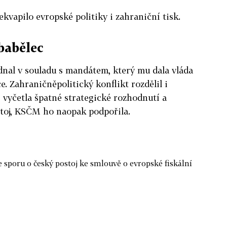
kvapilo evropské politiky i zahraniční tisk.
babělec
ednal v souladu s mandátem, který mu dala vláda
. Zahraničněpolitický konflikt rozdělil i
 vyčetla špatné strategické rozhodnutí a
stoj, KSČM ho naopak podpořila.
 sporu o český postoj ke smlouvě o evropské fiskální