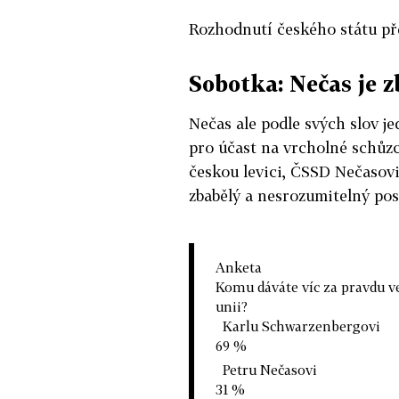
Rozhodnutí českého státu pře
Sobotka: Nečas je z
Nečas ale podle svých slov j
pro účast na vrcholné schůzce
českou levici, ČSSD Nečasovi
zbabělý a nesrozumitelný po
Anketa
Komu dáváte víc za pravdu ve
unii?
Karlu Schwarzenbergovi
69 %
Petru Nečasovi
31 %