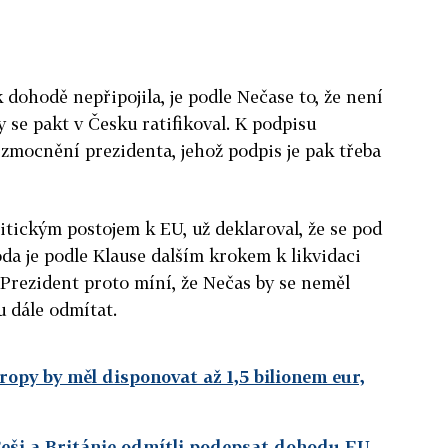
 dohodě nepřipojila, je podle Nečase to, že není
 se pakt v Česku ratifikoval. K podpisu
zmocnění prezidenta, jehož podpis je pak třeba
itickým postojem k EU, už deklaroval, že se pod
da je podle Klause dalším krokem k likvidaci
Prezident proto míní, že Nečas by se neměl
u dále odmítat.
opy by měl disponovat až 1,5 bilionem eur,
 Češi a Británie odmítli podepsat dohodu EU,