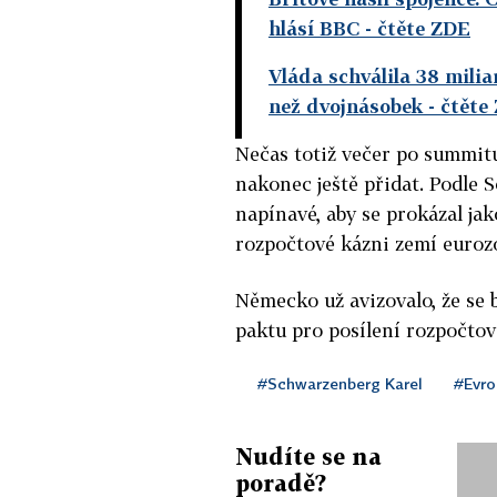
hlásí BBC
- čtěte ZDE
Vláda schválila 38 mili
než dvojnásobek
- čtěte
Nečas totiž večer po summitu
nakonec ještě přidat. Podle 
napínavé, aby se prokázal ja
rozpočtové kázni zemí eurozó
Německo už avizovalo, že se b
paktu pro posílení rozpočtové
#Schwarzenberg Karel
#Evro
Nudíte se na
poradě?