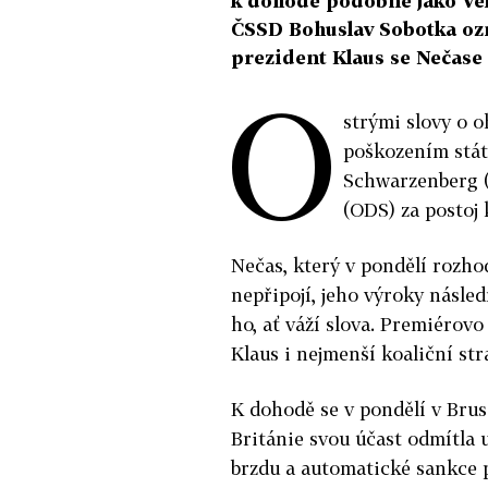
k dohodě podobně jako Vel
ČSSD Bohuslav Sobotka ozn
prezident Klaus se Nečase 
O
strými slovy o 
poškozením stát
Schwarzenberg (
(ODS) za postoj 
Nečas, který v pondělí rozho
nepřipojí, jeho výroky násl
ho, ať váží slova. Premiérov
Klaus i nejmenší koaliční str
K dohodě se v pondělí v Brus
Británie svou účast odmítla u
brzdu a automatické sankce 