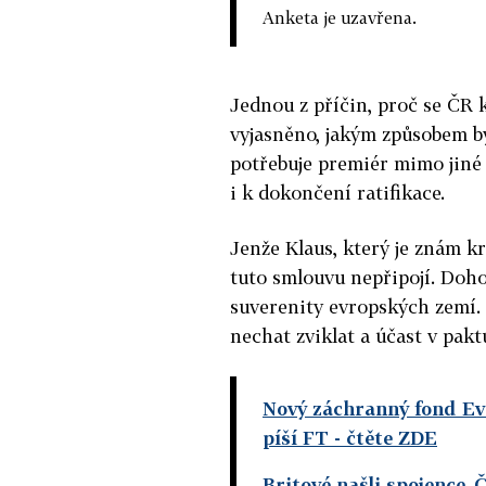
Anketa je uzavřena.
Jednou z příčin, proč se ČR k
vyjasněno, jakým způsobem by
potřebuje premiér mimo jiné 
i k dokončení ratifikace.
Jenže Klaus, který je znám kr
tuto smlouvu nepřipojí. Doho
suverenity evropských zemí. 
nechat zviklat a účast v pakt
Nový záchranný fond Evr
píší FT
- čtěte ZDE
Britové našli spojence.