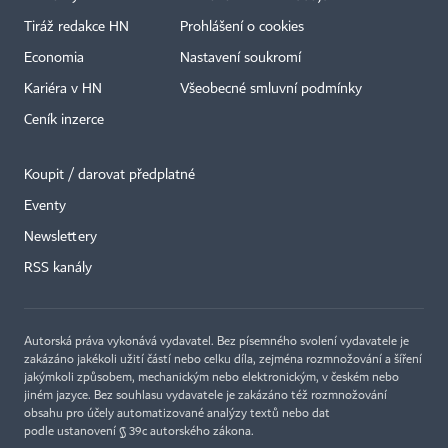
Tiráž redakce HN
Prohlášení o cookies
Economia
Nastavení soukromí
Kariéra v HN
Všeobecné smluvní podmínky
Ceník inzerce
Koupit / darovat předplatné
Eventy
×
Newslettery
RSS kanály
Autorská práva vykonává vydavatel. Bez písemného svolení vydavatele je
zakázáno jakékoli užití částí nebo celku díla, zejména rozmnožování a šíření
jakýmkoli způsobem, mechanickým nebo elektronickým, v českém nebo
jiném jazyce. Bez souhlasu vydavatele je zakázáno též rozmnožování
obsahu pro účely automatizované analýzy textů nebo dat
podle ustanovení § 39c autorského zákona.