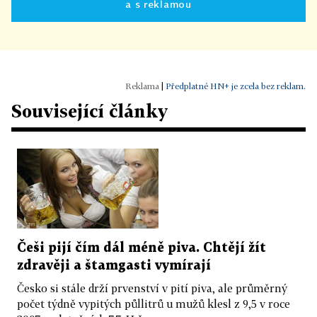
a s reklamou
|
Předplatné HN+ je zcela bez reklam.
Související články
Češi pijí čím dál méně piva. Chtějí žít
zdravěji a štamgasti vymírají
Česko si stále drží prvenství v pití piva, ale průměrný
počet týdně vypitých půllitrů u mužů klesl z 9,5 v roce