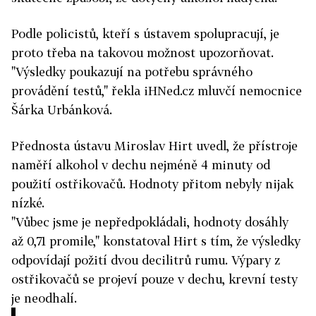
Podle policistů, kteří s ústavem spolupracují, je
proto třeba na takovou možnost upozorňovat.
"Výsledky poukazují na potřebu správného
provádění testů," řekla iHNed.cz mluvčí nemocnice
Šárka Urbánková.
Přednosta ústavu Miroslav Hirt uvedl, že přístroje
naměří alkohol v dechu nejméně 4 minuty od
použití ostřikovačů. Hodnoty přitom nebyly nijak
nízké.
"Vůbec jsme je nepředpokládali, hodnoty dosáhly
až 0,71 promile," konstatoval Hirt s tím, že výsledky
odpovídají požití dvou decilitrů rumu. Výpary z
ostřikovačů se projeví pouze v dechu, krevní testy
je neodhalí.