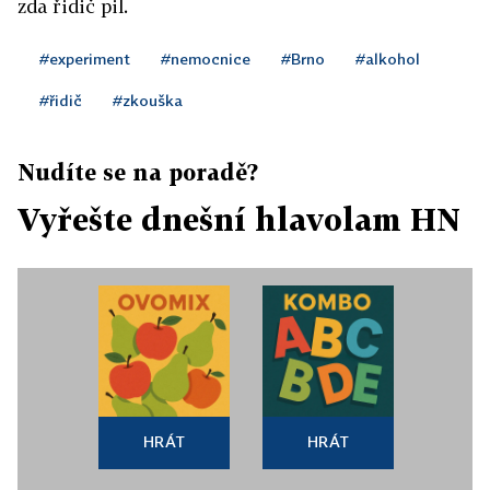
zda řidič pil.
#experiment
#nemocnice
#Brno
#alkohol
#řidič
#zkouška
Nudíte se na poradě?
Vyřešte dnešní hlavolam HN
HRÁT
HRÁT