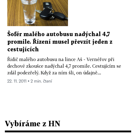
Šofér malého autobusu nadýchal 4,7
promile. Řízení musel převzít jeden z
cestujících
Řidič malého autobusu na lince Aš - Vernéřov při
dechové zkoušce nadýchal 4,7 promile. Cestujícím se
zdál podezřelý. Když za ním šli, on údajně...
22. 11. 2011 ▪ 2 min. čtení
Vybíráme z HN