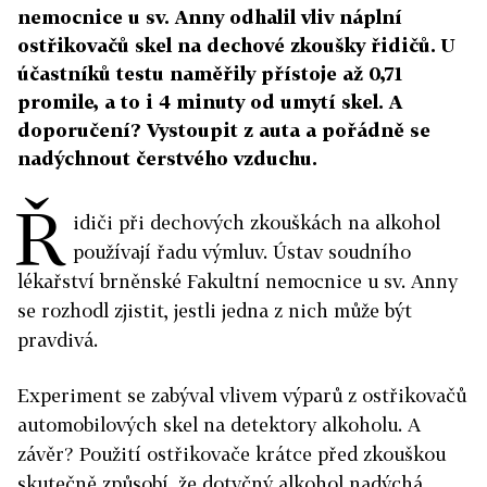
nemocnice u sv. Anny odhalil vliv náplní
ostřikovačů skel na dechové zkoušky řidičů. U
účastníků testu naměřily přístoje až 0,71
promile, a to i 4 minuty od umytí skel. A
doporučení? Vystoupit z auta a pořádně se
nadýchnout čerstvého vzduchu.
Ř
idiči při dechových zkouškách na alkohol
používají řadu výmluv. Ústav soudního
lékařství brněnské Fakultní nemocnice u sv. Anny
se rozhodl zjistit, jestli jedna z nich může být
pravdivá.
Experiment se zabýval vlivem výparů z ostřikovačů
automobilových skel na detektory alkoholu. A
závěr? Použití ostřikovače krátce před zkouškou
skutečně způsobí, že dotyčný alkohol nadýchá.