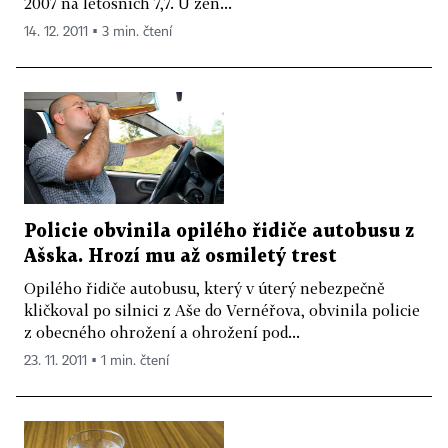
2007 na letošních 7,7. U žen...
14. 12. 2011 ▪ 3 min. čtení
Policie obvinila opilého řidiče autobusu z
Ašska. Hrozí mu až osmiletý trest
Opilého řidiče autobusu, který v úterý nebezpečně
kličkoval po silnici z Aše do Vernéřova, obvinila policie
z obecného ohrožení a ohrožení pod...
23. 11. 2011 ▪ 1 min. čtení