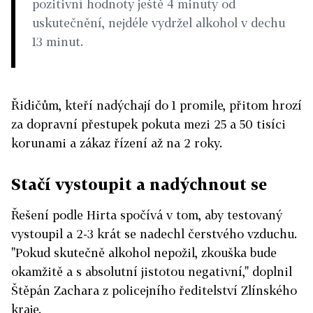
pozitivní hodnoty ještě 4 minuty od
uskutečnění, nejdéle vydržel alkohol v dechu
13 minut.
Řidičům, kteří nadýchají do 1 promile, přitom hrozí
za dopravní přestupek pokuta mezi 25 a 50 tisíci
korunami a zákaz řízení až na 2 roky.
Stačí vystoupit a nadýchnout se
Řešení podle Hirta spočívá v tom, aby testovaný
vystoupil a 2-3 krát se nadechl čerstvého vzduchu.
"Pokud skutečně alkohol nepožil, zkouška bude
okamžitě a s absolutní jistotou negativní," doplnil
Štěpán Zachara z policejního ředitelství Zlínského
kraje.