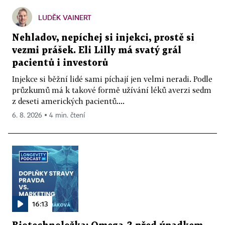
LUDĚK VAINERT
Nehladov, nepíchej si injekci, prostě si
vezmi prášek. Eli Lilly má svatý grál
pacientů i investorů
Injekce si běžní lidé sami píchají jen velmi neradi. Podle
průzkumů má k takové formě užívání léků averzi sedm
z deseti amerických pacientů....
6. 8. 2026 ▪ 4 min. čtení
16:13