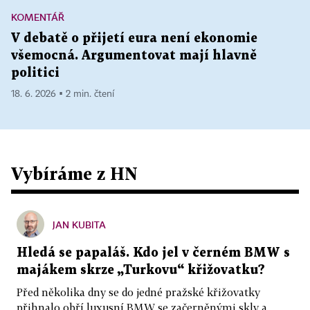
KOMENTÁŘ
V debatě o přijetí eura není ekonomie
všemocná. Argumentovat mají hlavně
politici
18. 6. 2026 ▪ 2 min. čtení
Vybíráme z HN
JAN KUBITA
Hledá se papaláš. Kdo jel v černém BMW s
majákem skrze „Turkovu“ křižovatku?
Před několika dny se do jedné pražské křižovatky
přihnalo obří luxusní BMW se začerněnými skly a