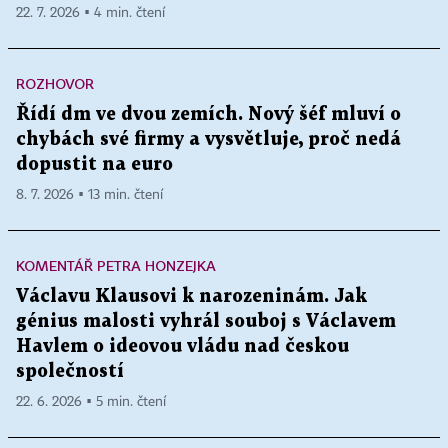
22. 7. 2026 ▪ 4 min. čtení
ROZHOVOR
Řídí dm ve dvou zemích. Nový šéf mluví o
chybách své firmy a vysvětluje, proč nedá
dopustit na euro
8. 7. 2026 ▪ 13 min. čtení
KOMENTÁŘ PETRA HONZEJKA
Václavu Klausovi k narozeninám. Jak
génius malosti vyhrál souboj s Václavem
Havlem o ideovou vládu nad českou
společností
22. 6. 2026 ▪ 5 min. čtení