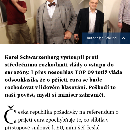
Autor ▪
Jan Schejbal
Karel Schwarzenberg vystoupil proti
středečnímu rozhodnutí vlády o vstupu do
eurozóny. I přes nesouhlas TOP 09 totiž vláda
odsouhlasila, že o přijetí eura se bude
rozhodovat v lidovém hlasování. Poškodí to
naši pověst, myslí si ministr zahraničí.
Č
eská republika požadavky na referendum o
přijetí eura zpochybňuje to, co slíbila v
přístupové smlouvě k EU, míní šéf české