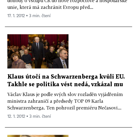
dohody o vstupu ČR do nové rozpočtové a hospodářské
unie, která má zachránit Evropu před...
17. 1. 2012 ▪ 3 min. čtení
Klaus útočí na Schwarzenberga kvůli EU.
Takhle se politika vést nedá, vzkázal mu
Václav Klaus je podle svých slov rozladěn vyjádřením
ministra zahraničí a předsedy TOP 09 Karla
Schwarzenberga. Ten pohrozil premiéru Nečasovi...
12. 1. 2012 ▪ 3 min. čtení