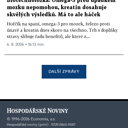
Biotechnoložka: Omega-3 před úpadkem
mozku nepomohou, kreatin dosahuje
skvělých výsledků. Má to ale háček
Hořčík na spaní, omega-3 pro mozek, železo proti
únavě a kreatin dnes skoro na všechno. Trh s doplňky
stravy slibuje řadu benefitů, ale které z...
6. 8. 2026 ▪ 16:13 min.
DALŠÍ ZPRÁVY
©
1996-2026
Economia, a.s.
Hospodářské noviny (print) ISSN 0862-9587