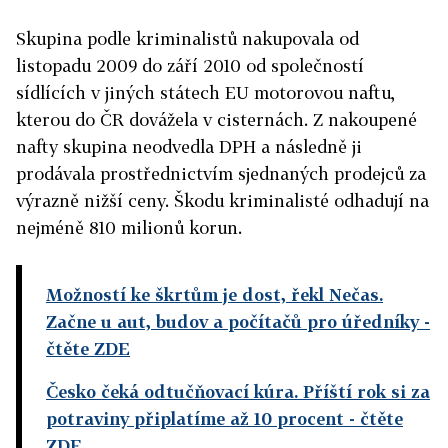
Skupina podle kriminalistů nakupovala od
listopadu 2009 do září 2010 od společností
sídlících v jiných státech EU motorovou naftu,
kterou do ČR dovážela v cisternách. Z nakoupené
nafty skupina neodvedla DPH a následně ji
prodávala prostřednictvím sjednaných prodejců za
výrazně nižší ceny. Škodu kriminalisté odhadují na
nejméně 810 milionů korun.
Možností ke škrtům je dost, řekl Nečas.
Začne u aut, budov a počítačů pro úředníky
-
čtěte ZDE
Česko čeká odtučňovací kúra. Příští rok si za
potraviny připlatíme až 10 procent
- čtěte
ZDE