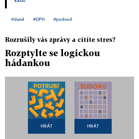
#daně
#DPH
#podvod
Rozrušily vás zprávy a cítíte stres?
Rozptylte se logickou
hádankou
HRÁT
HRÁT