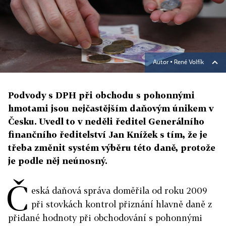
Autor ▪
René Volfík
Podvody s DPH při obchodu s pohonnými
hmotami jsou nejčastějším daňovým únikem v
Česku. Uvedl to v neděli ředitel Generálního
finančního ředitelství Jan Knížek s tím, že je
třeba změnit systém výběru této daně, protože
je podle něj neúnosný.
Č
eská daňová správa doměřila od roku 2009
při stovkách kontrol přiznání hlavně daně z
přidané hodnoty při obchodování s pohonnými