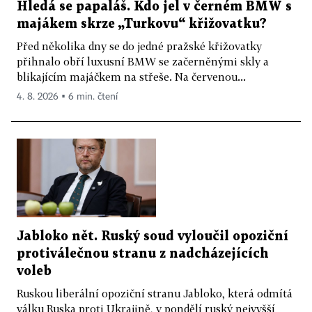
Hledá se papaláš. Kdo jel v černém BMW s
majákem skrze „Turkovu“ křižovatku?
Před několika dny se do jedné pražské křižovatky
přihnalo obří luxusní BMW se začerněnými skly a
blikajícím majáčkem na střeše. Na červenou...
4. 8. 2026 ▪ 6 min. čtení
Jabloko nět. Ruský soud vyloučil opoziční
protiválečnou stranu z nadcházejících
voleb
Ruskou liberální opoziční stranu Jabloko, která odmítá
válku Ruska proti Ukrajině, v pondělí ruský nejvyšší