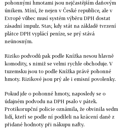
pohonnými hmotami jsou nejčastějším daňovým
únikem. Míní, že nejen v České republice, ale v
Evropě vůbec musí systém výběru DPH dostat
zásadní impulz. Stav, kdy stát na základě tvrzení
plátce DPH vyplácí peníze, se prý stává
neúnosným.
Riziko podvodů pak podle Knížka nesou hlavně
komodity, s nimiž se velmi rychle obchoduje. V
tuzemsku jsou to podle Knížka právě pohonné
hmoty. Rizikové jsou prý ale i emisní povolenky.
Pokud jde o pohonné hmoty, naposledy se o
údajném podvodu na DPH psalo v pátek.
Protikorupční policie oznámila, že obvinila sedm
lidí, kteří se podle ní podíleli na krácení daně z
přidané hodnoty při nákupu nafty.